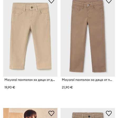
Mayoral панталон за деца от джинс
Mayoral панталон за деца от памук с еластан slim fit basic
19,90 €
21,90 €