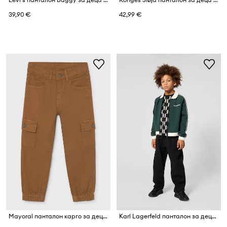
39,90 €
42,99 €
Mayoral панталон карго за деца от памук с еластан
Karl Lagerfeld панталон за деца с памук