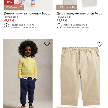
-10%
-5%* с код: FS
-5%* с код: FS
Детски памучен панталон Bobo Choses New Hairline
Детски памучен панталон Polo Ralph Lauren
Текуща цена:
Текуща цена:
49,99 €
93,99 €
Редовна цена:
71,90 €
Редовна цена:
139,90 €
Най-ниска цена:
55,99 €
Най-ниска цена:
98,99 €