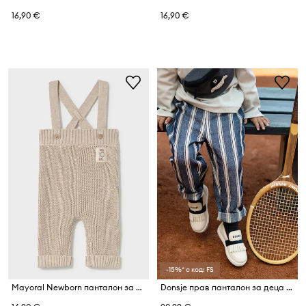
16,90 €
16,90 €
-15%* с код: FS
Mayoral Newborn панталон за бебе от памук
Donsje прав панталон за деца от памук