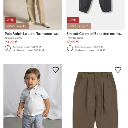
-11%
-10%
-5%* с код: FS
-5%* с код: FS
Polo Ralph Lauren Панталон чино за деца памучен
United Colors of Benetton панталон джогър за деца памучен
Текуща цена:
Текуща цена:
93,99 €
16,99 €
Редовна цена:
139,90 €
Редовна цена:
28,99 €
Най-ниска цена:
105,99 €
Най-ниска цена:
18,99 €