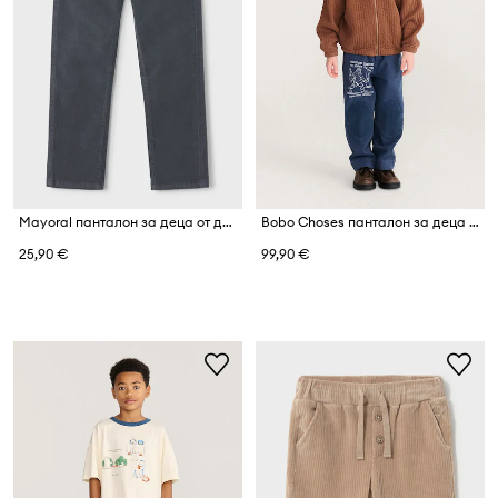
Mayoral панталон за деца от джинс
Bobo Choses панталон за деца от памук Mr. Footish
25,90 €
99,90 €