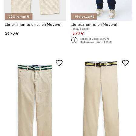
-25%* с код: FS
-5%* с код: FS
Детски панталон с лен Mayoral
Детски панталон Mayoral
Текуща цена:
26,90 €
18,90 €
Редовна цена:
26,90 €
Най-ниска цена:
19,90 €