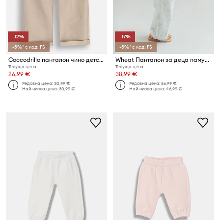
-12%
-17%
-5%* с код: FS
-5%* с код: FS
Coccodrillo панталон чино детски ленен
Wheat Панталон за деца памучен
Текуща цена:
Текуща цена:
26,99 €
38,99 €
Редовна цена:
30,99 €
Редовна цена:
56,99 €
Най-ниска цена:
30,99 €
Най-ниска цена:
46,99 €