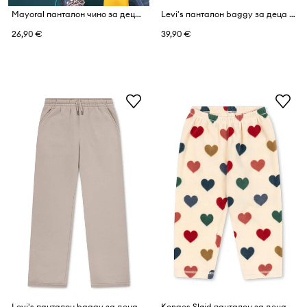
Mayoral панталон чино за деца от памук с еластан chinosy jogger
Levi's панталон baggy за деца с памук BAGGY CARPENTER SWEATPANT
26,90 €
39,90 €
Levi's панталон baggy за деца с памук BAGGY CARPENTER SWEATPANT
Konges Sløjd панталон за деца от полар TAVI FLEECE PANTS GRS