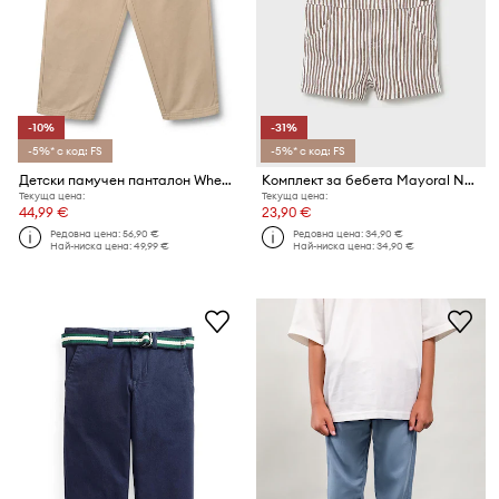
-10%
-31%
-5%* с код: FS
-5%* с код: FS
Детски памучен панталон Wheat
Комплект за бебета Mayoral Newborn
Текуща цена:
Текуща цена:
44,99 €
23,90 €
Редовна цена:
56,90 €
Редовна цена:
34,90 €
Най-ниска цена:
49,99 €
Най-ниска цена:
34,90 €