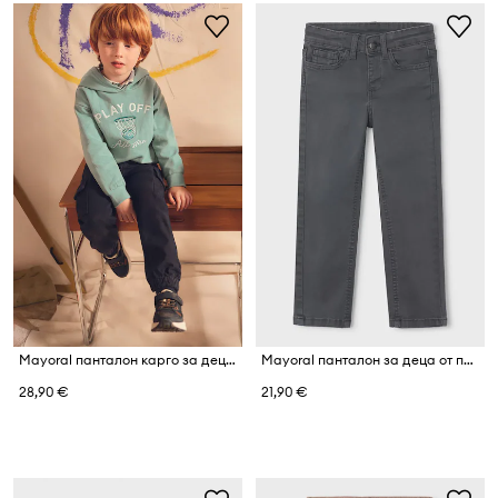
Mayoral панталон карго за деца от памук с еластан
Mayoral панталон за деца от памук с еластан slim fit basic
28,90 €
21,90 €