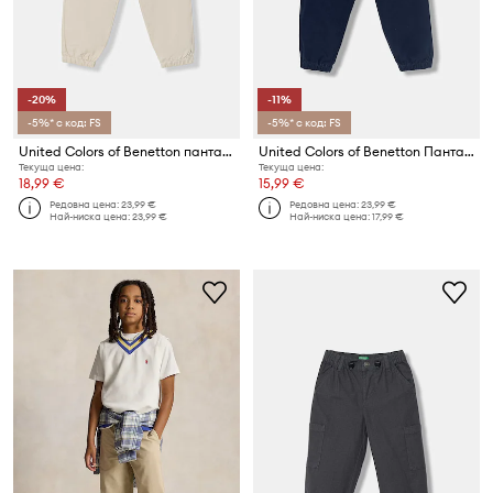
-20%
-11%
-5%* с код: FS
-5%* с код: FS
United Colors of Benetton панталон за деца
United Colors of Benetton Панталон за деца
Текуща цена:
Текуща цена:
18,99 €
15,99 €
Редовна цена:
23,99 €
Редовна цена:
23,99 €
Най-ниска цена:
23,99 €
Най-ниска цена:
17,99 €