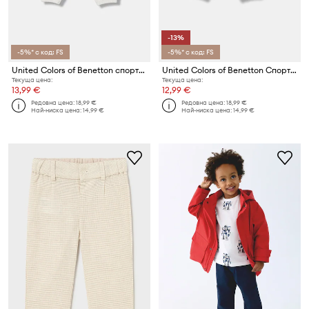
-13%
-5%* с код: FS
-5%* с код: FS
United Colors of Benetton спортен панталон за деца памук с еластан
United Colors of Benetton Спортен панталон за деца памук с еластан
Текуща цена:
Текуща цена:
13,99 €
12,99 €
Редовна цена:
18,99 €
Редовна цена:
18,99 €
Най-ниска цена:
14,99 €
Най-ниска цена:
14,99 €