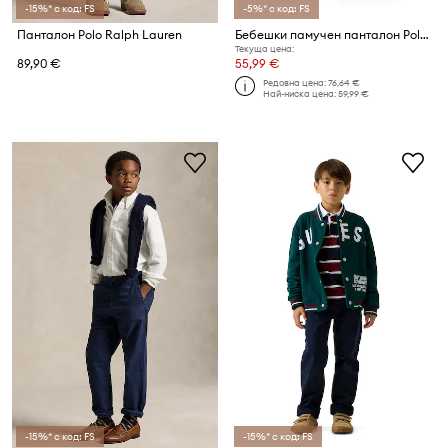
-15%* с код: FS
-5%* с код: FS
Панталон Polo Ralph Lauren
Бебешки памучен панталон Polo Ralph Lauren
Текуща цена:
89,90 €
55,99 €
Редовна цена:
76,64 €
Най-ниска цена:
59,99 €
-15%* с код: FS
-15%* с код: FS