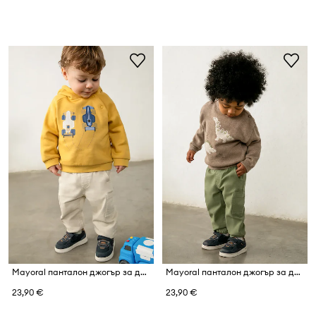
Mayoral панталон джогър за деца от памук с еластан Joggery cargo
Mayoral панталон джогър за деца от памук с еластан Joggery cargo
23,90 €
23,90 €