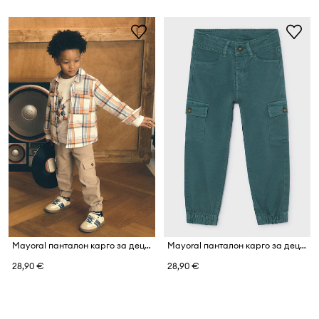
Mayoral панталон карго за деца от памук с еластан
Mayoral панталон карго за деца от памук с еластан
28,90 €
28,90 €