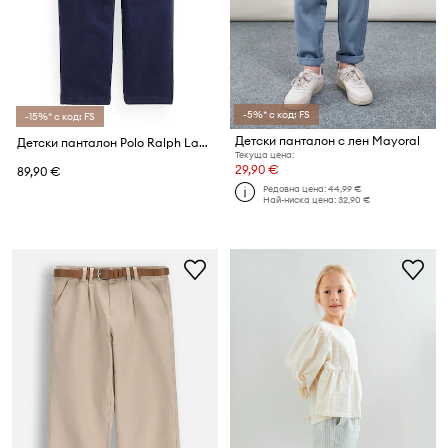
-5%* с код: FS
-15%* с код: FS
Детски панталон с лен Mayoral
Детски панталон Polo Ralph Lauren
Текуща цена:
29,90 €
89,90 €
Редовна цена:
44,99 €
Най-ниска цена:
32,90 €