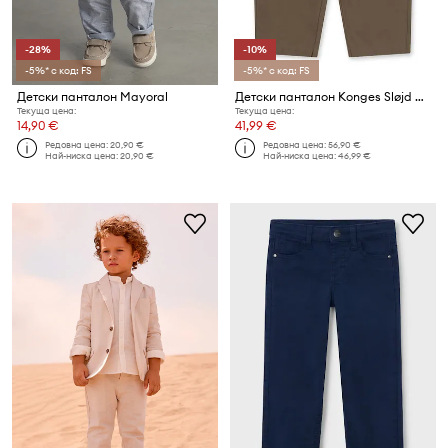
-28%
-10%
-5%* с код: FS
-5%* с код: FS
Детски панталон Mayoral
Детски панталон Konges Sløjd CHIM CHINOS GOTS
Текуща цена:
Текуща цена:
14,90 €
41,99 €
Редовна цена:
20,90 €
Редовна цена:
56,90 €
Най-ниска цена:
20,90 €
Най-ниска цена:
46,99 €