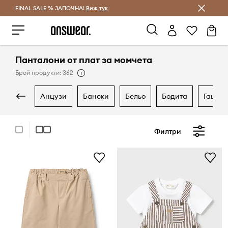
FINAL SALE % ЗАПОЧНА!
Спестявай с Answear Club
Виж тук
Панталони от плат за момчета
Брой продукти: 362
анцузи
бански
бельо
бодита
гащер
Филтри