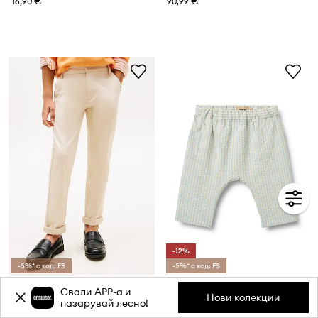
16,90 €
90,99 €
-12%
-5%* с код: FS
-5%* с код: FS
Tommy Hilfiger панталон чино за деца от памук
Wheat панталон за бебе памучен
Свали APP-a и
Текуща цена:
Текуща цена:
Нови колекции
пазарувай лесно!
39,99 €
28,99 €
Редовна цена:
68,90 €
Редовна цена:
40,99 €