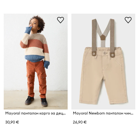
Mayoral панталон карго за деца от памук с еластан
Mayoral Newborn панталон чино за бебе с памук
30,90 €
26,90 €