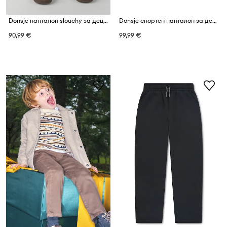
Donsje панталон slouchy за деца с вълна Elias Trousers
Donsje спортен панталон за деца от памук Patrik Trousers
90,99 €
99,99 €