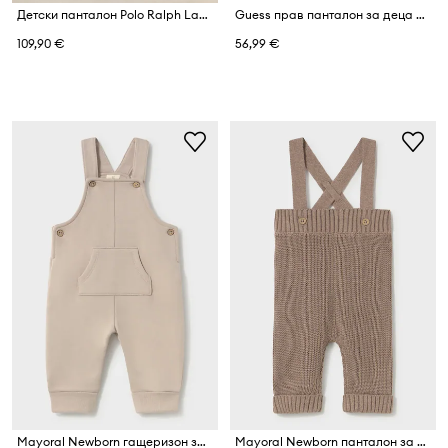
Детски панталон Polo Ralph Lauren
Guess прав панталон за деца от памук с еластан
109,90 €
56,99 €
Mayoral Newborn гащеризон за бебе от памук
Mayoral Newborn панталон за бебе от памук