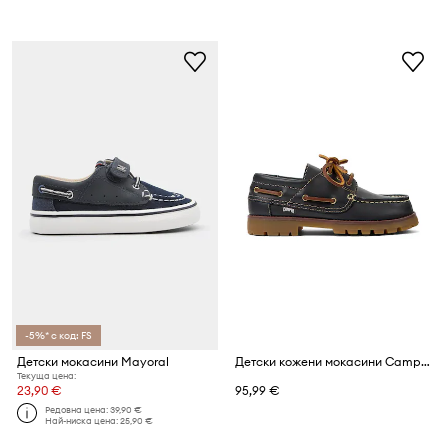
-5%* с код: FS
Детски мокасини Mayoral
Детски кожени мокасини Camper Compas Kids
Текуща цена:
23,90 €
95,99 €
Редовна цена:
39,90 €
Най-ниска цена:
25,90 €