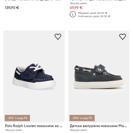
Текуща цена:
139,90 €
69,99 €
Редовна цена:
80,90 €
Най-ниска цена:
80,90 €
-5%* с код: FS
-5%* с код: FS
Polo Ralph Lauren мокасини за деца BRIAR BOAT EZ
Детски велурени мокасини Mayoral
Текуща цена:
Текуща цена: