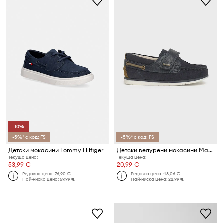
-10%
-5%* с код: FS
-5%* с код: FS
Детски мокасини Tommy Hilfiger
Детски велурени мокасини Mayoral
Текуща цена:
Текуща цена:
53,99 €
20,99 €
Редовна цена:
76,90 €
Редовна цена:
48,06 €
Най-ниска цена:
59,99 €
Най-ниска цена:
22,99 €