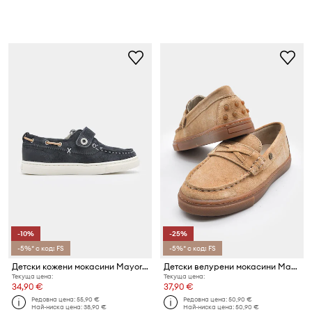
-10%
-25%
-5%* с код: FS
-5%* с код: FS
Детски кожени мокасини Mayoral
Детски велурени мокасини Mayoral
Текуща цена:
Текуща цена:
34,90 €
37,90 €
Редовна цена:
55,90 €
Редовна цена:
50,90 €
Най-ниска цена:
38,90 €
Най-ниска цена:
50,90 €