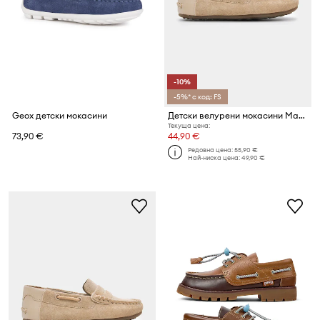
-10%
-5%* с код: FS
Geox детски мокасини
Детски велурени мокасини Mayoral
Текуща цена:
73,90 €
44,90 €
Редовна цена:
55,90 €
Най-ниска цена:
49,90 €