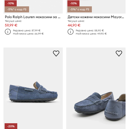
-10%
-10%
-5%* с код: FS
-5%* с код: FS
Polo Ralph Lauren мокасини за деца BRIAR BOAT
Детски кожени мокасини Mayoral
Текуща цена:
Текуща цена:
59,99 €
44,90 €
Редовна цена:
87,99 €
Редовна цена:
58,90 €
Най-ниска цена:
66,99 €
Най-ниска цена:
49,90 €
-20%