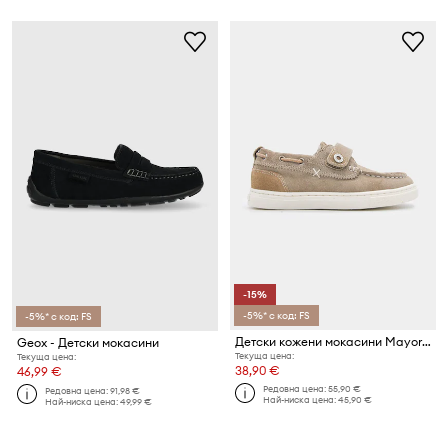
-15%
-5%* с код: FS
-5%* с код: FS
Детски кожени мокасини Mayoral
Geox - Детски мокасини
Текуща цена:
Текуща цена:
38,90 €
46,99 €
Редовна цена:
55,90 €
Редовна цена:
91,98 €
Най-ниска цена:
45,90 €
Най-ниска цена:
49,99 €