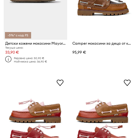
-5%* с код: FS
Детски кожени мокасини Mayoral
Camper мокасини за деца от кожа Compas Kids TWS
Текуща цена:
33,90 €
95,99 €
Редовна цена:
50,90 €
Най-ниска цена:
36,90 €