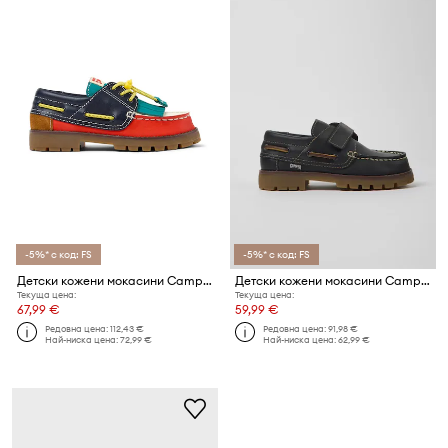
-5%* с код: FS
-5%* с код: FS
Детски кожени мокасини Camper by Bobo Choses
Детски кожени мокасини Camper
Текуща цена:
Текуща цена:
67,99 €
59,99 €
Редовна цена:
112,43 €
Редовна цена:
91,98 €
Най-ниска цена:
72,99 €
Най-ниска цена:
62,99 €