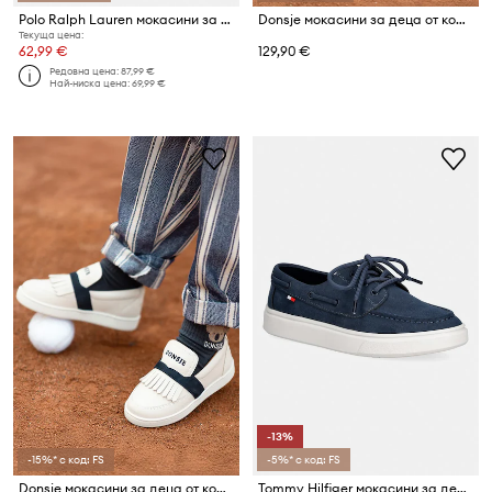
Polo Ralph Lauren мокасини за деца BRIAR BOAT
Donsje мокасини за деца от кожа
Текуща цена:
62,99 €
129,90 €
Редовна цена:
87,99 €
Най-ниска цена:
69,99 €
-13%
-15%* с код: FS
-5%* с код: FS
Donsje мокасини за деца от кожа
Tommy Hilfiger мокасини за деца