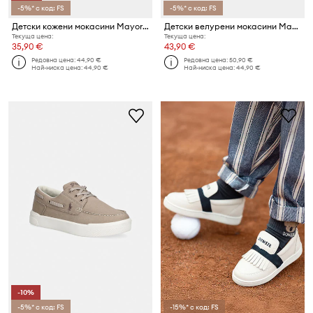
-5%* с код: FS
-5%* с код: FS
Детски кожени мокасини Mayoral
Детски велурени мокасини Mayoral
Текуща цена:
Текуща цена:
35,90 €
43,90 €
Редовна цена:
44,90 €
Редовна цена:
50,90 €
Най-ниска цена:
44,90 €
Най-ниска цена:
44,90 €
-10%
-5%* с код: FS
-15%* с код: FS