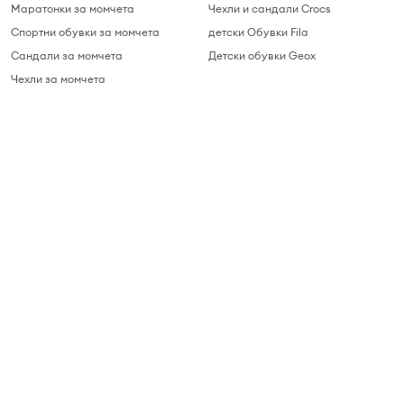
Маратонки за момчета
Чехли и сандали Crocs
Спортни обувки за момчета
детски Обувки Fila
Сандали за момчета
Детски обувки Geox
Чехли за момчета