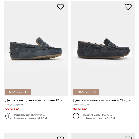
-5%* с код: FS
-5%* с код: FS
Детски велурени мокасини Mayoral
Детски кожени мокасини Mayoral
Текуща цена:
Текуща цена:
29,90 €
36,90 €
Редовна цена:
44,90 €
Редовна цена:
50,90 €
Най-ниска цена:
32,90 €
Най-ниска цена:
40,90 €