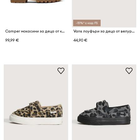
-15%* с код: FS
Camper мокасини за деца от кожа Compas Kids TWS
Vans лоуфъри за деца от велур Loafer 53 LEOPARD
99,99 €
44,90 €