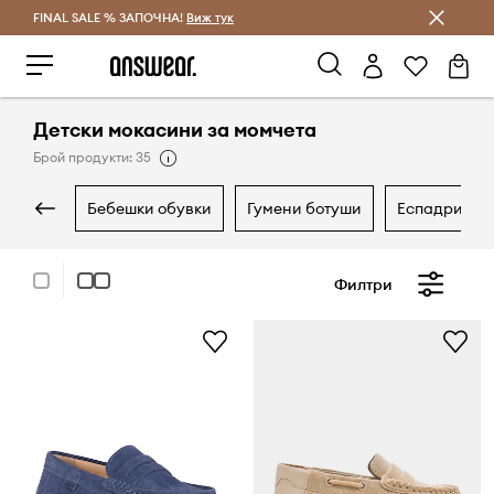
FINAL SALE % ЗАПОЧНА!
Спестявай с Answear Club
Виж тук
Детски мокасини за момчета
Брой продукти: 35
бебешки обувки
гумени ботуши
еспадрили
Филтри