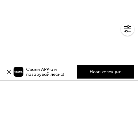
Свали APP-a и
Нови колекции
пазарувай лесно!