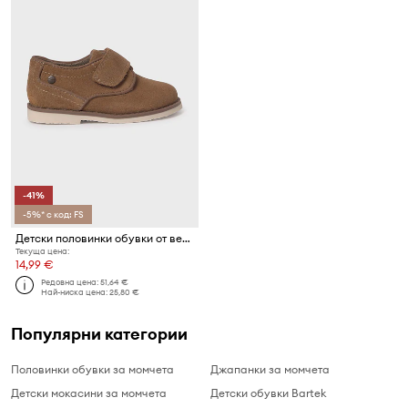
-41%
-5%* с код: FS
Детски половинки обувки от велур Mayoral
Текуща цена:
14,99 €
Редовна цена:
51,64 €
Най-ниска цена:
25,80 €
Популярни категории
Половинки обувки за момчета
Джапанки за момчета
Детски мокасини за момчета
Детски обувки Bartek