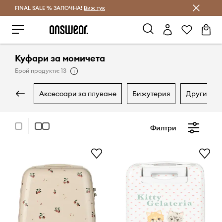
FINAL SALE % ЗАПОЧНА!
Спестявай с Answear Club
Виж тук
Куфари за момичета
Брой продукти: 13
аксесоари за плуване
бижутерия
други ак
Филтри