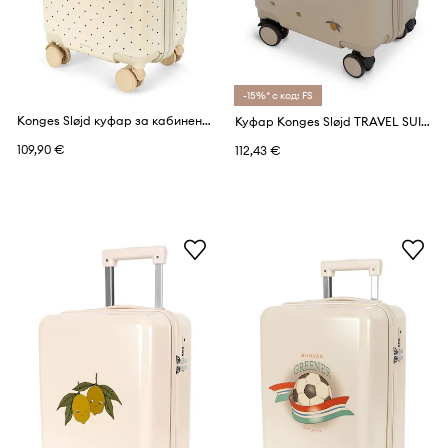
-15%* с код: FS
Konges Sløjd куфар за кабинен багаж TRAVEL SUITCASE
Куфар Konges Sløjd TRAVEL SUITCASE 48x22x33 cm
109,90 €
112,43 €