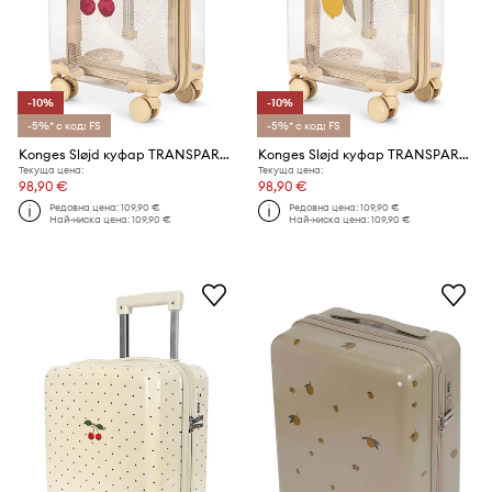
-10%
-10%
-5%* с код: FS
-5%* с код: FS
Konges Sløjd куфар TRANSPARENT TRAVEL SUITCASE
Konges Sløjd куфар TRANSPARENT TRAVEL SUITCASE
Текуща цена:
Текуща цена:
98,90 €
98,90 €
Редовна цена:
109,90 €
Редовна цена:
109,90 €
Най-ниска цена:
109,90 €
Най-ниска цена:
109,90 €