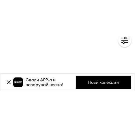
Свали APP-a и
Нови колекции
пазарувай лесно!