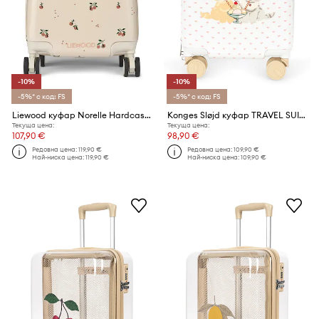
-10%
-10%
-5%* с код: FS
-5%* с код: FS
Liewood куфар Norelle Hardcase Suitcase
Konges Sløjd куфар TRAVEL SUITCASE
Текуща цена:
Текуща цена:
107,90 €
98,90 €
Редовна цена:
119,90 €
Редовна цена:
109,90 €
Най-ниска цена:
119,90 €
Най-ниска цена:
109,90 €