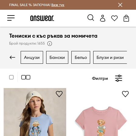
FINAL SALE % ЗАПОЧНА!
Спестявай с Answear Club
Виж тук
Тениски с къс ръкав за момичета
Брой продукти: 1655
анцузи
бански
бельо
блузи и ризи
Филтри