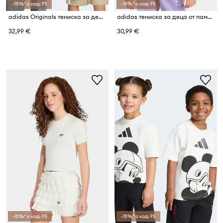
-15%* с код: FS
-15%* с код: FS
adidas Originals тениска за деца от памук
adidas тениска за деца от памук с еластан DISNEY MINNIE MOUSE
32,99 €
30,99 €
-15%* с код: FS
-15%* с код: FS