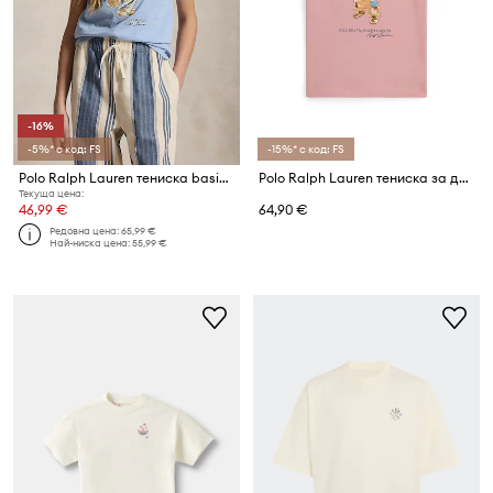
-16%
-5%* с код: FS
-15%* с код: FS
Polo Ralph Lauren тениска basic за деца от памук
Polo Ralph Lauren тениска за деца от памук
Текуща цена:
46,99 €
64,90 €
Редовна цена:
65,99 €
Най-ниска цена:
55,99 €