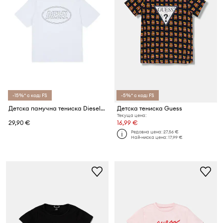
-15%* с код: FS
-5%* с код: FS
Детска памучна тениска Diesel TCIRCLE OVER T-SHIRT
Детска тениска Guess
Текуща цена:
29,90 €
16,99 €
Редовна цена:
27,56 €
Най-ниска цена:
17,99 €