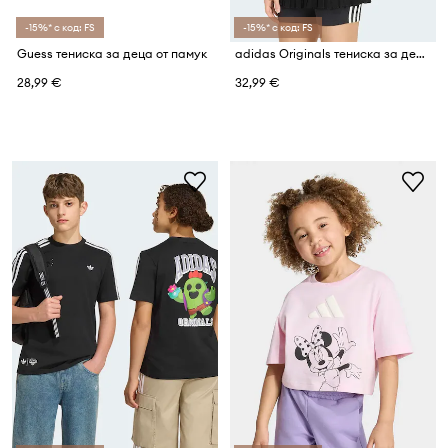
-15%* с код: FS
-15%* с код: FS
Guess тениска за деца от памук
adidas Originals тениска за деца от памук с еластан
28,99 €
32,99 €