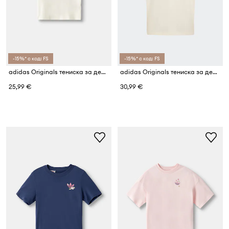
-15%* с код: FS
-15%* с код: FS
adidas Originals тениска за деца от памук
adidas Originals тениска за деца от памук
25,99 €
30,99 €