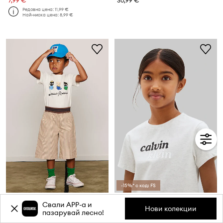
7,99 €
30,99 €
Редовна цена:
11,99 €
Най-ниска цена:
8,99 €
-15%* с код: FS
Mini Rodini тениска за деца от памук Minibabies
Calvin Klein Jeans тениска за деца от памук
Свали APP-a и
Нови колекции
пазарувай лесно!
37,99 €
30,99 €