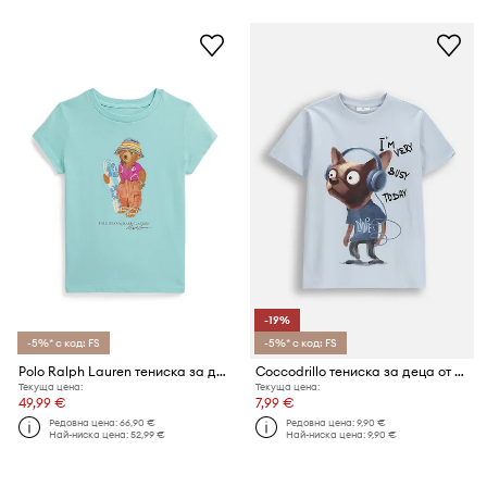
-19%
-5%* с код: FS
-5%* с код: FS
Polo Ralph Lauren тениска за деца от памук
Coccodrillo тениска за деца от памук
Текуща цена:
Текуща цена:
49,99 €
7,99 €
Редовна цена:
66,90 €
Редовна цена:
9,90 €
Най-ниска цена:
52,99 €
Най-ниска цена:
9,90 €