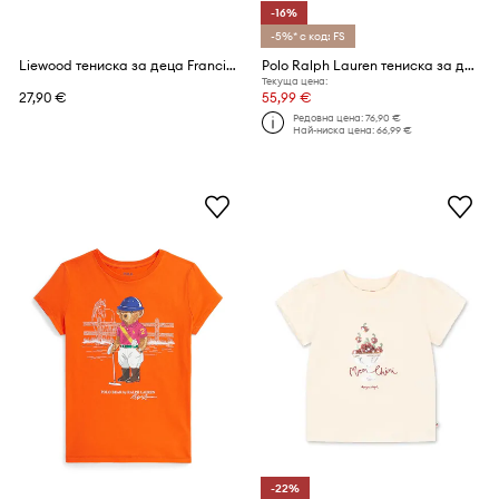
-16%
-5%* с код: FS
Liewood тениска за деца Francis Printed SS T-shirt
Polo Ralph Lauren тениска за деца от памук
Текуща цена:
27,90 €
55,99 €
Редовна цена:
76,90 €
Най-ниска цена:
66,99 €
-22%