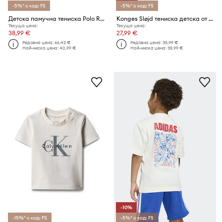
-5%* с код: FS
-5%* с код: FS
Детска памучна тениска Polo Ralph Lauren
Konges Sløjd тениска детска от памук FAMO PUFF TEE GOTS
Текуща цена:
Текуща цена:
38,99 €
27,99 €
Редовна цена:
66,42 €
Редовна цена:
35,99 €
Най-ниска цена:
40,99 €
Най-ниска цена:
35,99 €
-10%
-15%* с код: FS
-5%* с код: FS