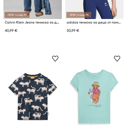
-15%* с код: FS
-15%* с код: FS
Calvin Klein Jeans тениска за деца от памук
adidas тениска за деца от памук с еластан DISNEY
40,99 €
30,99 €