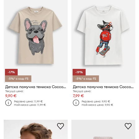
-17%
-19%
-5%* с код: FS
-5%* с код: FS
Детска памучна тениска Coccodrillo
Детска памучна тениска Coccodrillo
Текуща цена:
Текуща цена:
9,90 €
7,99 €
Редовна цена:
11,99 €
Редовна цена:
9,90 €
Най-ниска цена:
11,99 €
Най-ниска цена:
9,90 €