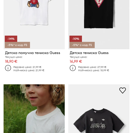
-14%
-10%
-5%* с код: FS
-5%* с код: FS
Детска памучна тениска Guess
Детска тениска Guess
Текуща цена:
Текуща цена:
18,90 €
16,99 €
Редовна цена:
21,99 €
Редовна цена:
27,99 €
Най-ниска цена:
21,99 €
Най-ниска цена:
18,99 €