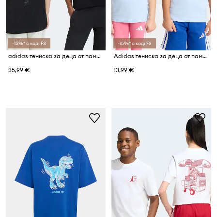
-15%* с код: FS
-15%* с код: FS
adidas тениска за деца от памук с еластан MARVEL SPIDER-MAN
Adidas тениска за деца от памук
35,99 €
13,99 €