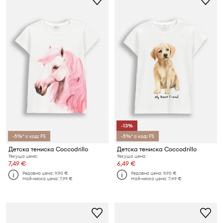
-13%
-5%* с код: FS
-5%* с код: FS
Детска тениска Coccodrillo
Детска тениска Coccodrillo
Текуща цена:
Текуща цена:
7,49 €
6,49 €
Редовна цена:
9,90 €
Редовна цена:
9,90 €
Най-ниска цена:
7,99 €
Най-ниска цена:
7,49 €