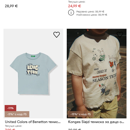
Текуща цена:
28,99 €
24,99 €
Редовна цена:
35,99 €
Най-ниска цена:
35,99 €
-11%
-5%* с код: FS
-15%* с код: FS
United Colors of Benetton тениска за деца с памук
Konges Sløjd тениска за деца от памук FAMO TEE GOTS
Текуща цена: