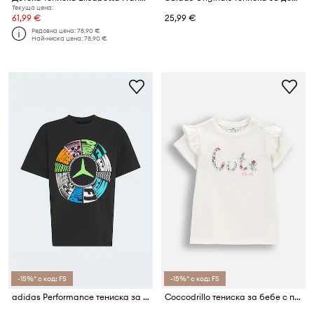
Текуща цена:
61,99 €
25,99 €
Редовна цена:
78,90 €
Най-ниска цена:
78,90 €
-15%* с код: FS
-15%* с код: FS
adidas Performance тениска за деца от памук MERCEDES
Coccodrillo тениска за бебе с памук