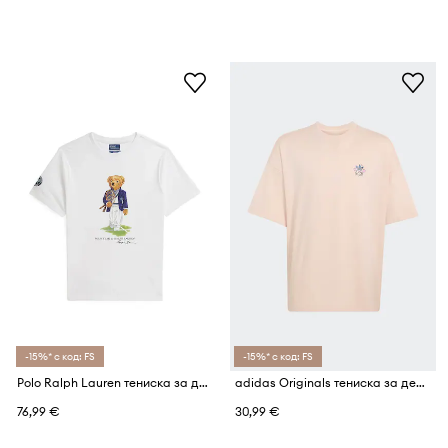
-15%* с код: FS
-15%* с код: FS
Polo Ralph Lauren тениска за деца от памук Wimbledon
adidas Originals тениска за деца от памук
76,99 €
30,99 €