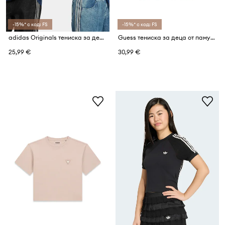
-15%* с код: FS
-15%* с код: FS
adidas Originals тениска за деца от памук
Guess тениска за деца от памук с еластан
25,99 €
30,99 €