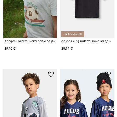
-15%* с код: FS
Konges Sløjd тениска basic за деца с добавен лен ERA TEE OCS
adidas Originals тениска за деца от памук LOGO PLAY
39,90 €
25,99 €