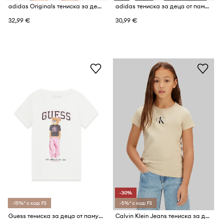
adidas Originals тениска за деца от памук с еластан
adidas тениска за деца от памук с еластан DISNEY MICKEY MOUSE
32,99 €
30,99 €
-30%
-15%* с код: FS
-5%* с код: FS
Guess тениска за деца от памук с еластан
Calvin Klein Jeans тениска за деца от памук 2 броя