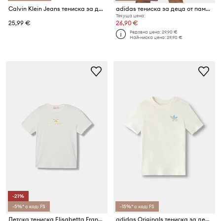
Calvin Klein Jeans тениска за деца от памук с еластан
adidas тениска за деца от памук с еластан Marvel
Текуща цена:
25,99 €
26,90 €
Редовна цена:
29,90 €
Най-ниска цена:
29,90 €
-21%
-5%* с код: FS
-15%* с код: FS
Детска тениска Elisabetta Franchi
adidas Originals тениска за деца от памук