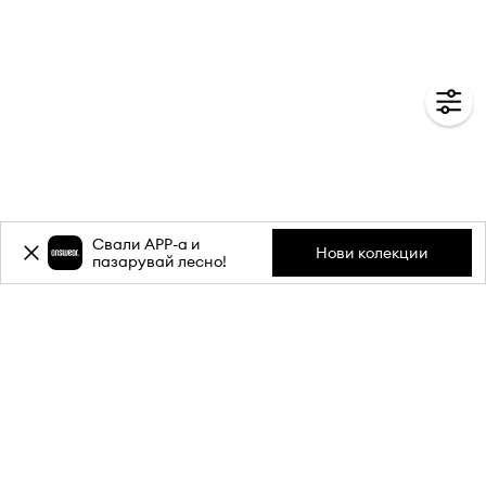
Свали APP-a и
Нови колекции
пазарувай лесно!