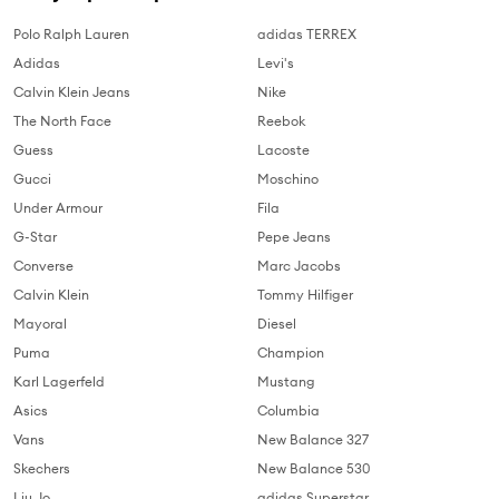
Polo Ralph Lauren
adidas TERREX
Adidas
Levi's
Calvin Klein Jeans
Nike
The North Face
Reebok
Guess
Lacoste
Gucci
Moschino
Under Armour
Fila
G-Star
Pepe Jeans
Converse
Marc Jacobs
Calvin Klein
Tommy Hilfiger
Mayoral
Diesel
Puma
Champion
Karl Lagerfeld
Mustang
Asics
Columbia
Vans
New Balance 327
Skechers
New Balance 530
Liu Jo
adidas Superstar