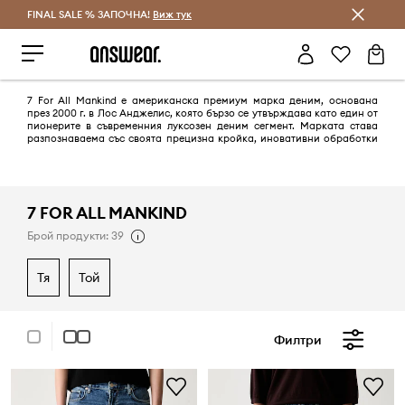
FINAL SALE % ЗАПОЧНА!
Спестявай с Answear Club
Виж тук
7 For All Mankind е американска премиум марка деним, основана
през 2000 г. в Лос Анджелис, която бързо се утвърждава като един от
пионерите в съвременния луксозен деним сегмент. Марката става
разпознаваема със своята прецизна кройка, иновативни обработки
на денима и силен фокус върху силуета, който подчертава
естествената линия на тялото. Съчетавайки калифорнийския
лайфстайл с високи стандарти за изработка, 7 For All Mankind
предлага дънки, връхни дрехи и готова мода, които балансират
между ежедневен комфорт и изискан моден характер. Чрез
7 FOR ALL MANKIND
постоянни иновации в тъканите и фини детайли в дизайна, марката
се позиционира като символ на съвременния премиум деним и
Брой продукти: 39
непринуден, но подчертано елегантен стил.
тя
той
Филтри