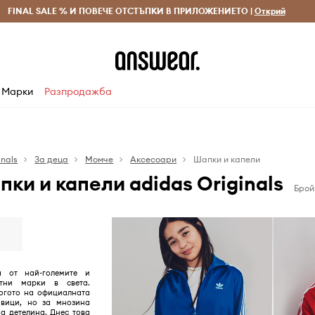
 и връщане за поръчки над 70 EUR
FINAL SALE % И ПОВЕЧЕ ОТСТЪПКИ В ПРИЛОЖЕНИЕТО |
Доставка 1-5 дни
Открий
Сп
Марки
Разпродажба
inals
За деца
Момче
Аксесоари
Шапки и капели
ки и капели adidas Originals
Брой
а от най-големите и
ртни марки в света.
огото на официалната
вици, но за мнозина
на детелина. Днес това