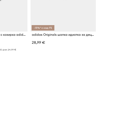
-15%* с код: FS
Детска памучна шапка с козирка adidas Originals MINECRAFT
adidas Originals шапка идиотка за деца от деним
28,99 €
30 дни:
24,99 €