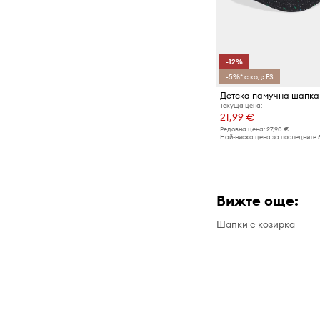
-12%
-5%* с код: FS
Текуща цена:
21,99 €
Редовна цена:
27,90 €
Най-ниска цена за последните 
Вижте още:
Шапки с козирка