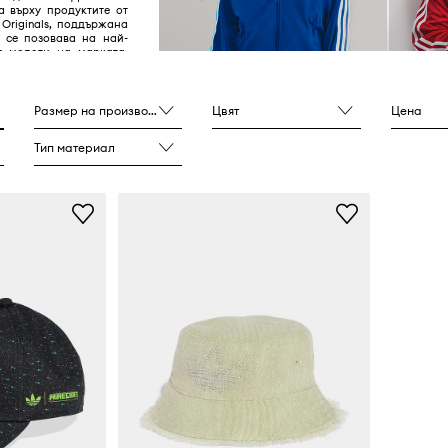
а върху продуктите от
 Originals, поддържана
и се позовава на най-
е модели на марката,
у 40-те и 80-те години
Размер на производителя
Цвят
Цена
Тип материал