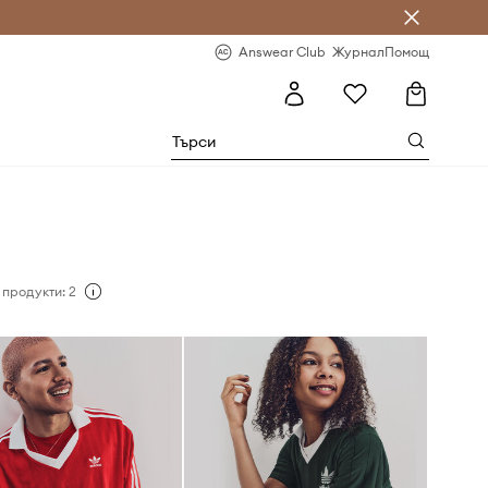
естявай с Answear Club
-20% за първа поръчка
Answear Club
Журнал
Помощ
 продукти: 2