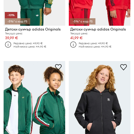
-10%
-5%* с код: FS
-5%* с код: FS
Детски суичър adidas Originals
Детски суичър adidas Originals
Текуща цена:
Текуща цена:
39,99 €
41,99 €
Редовна цена:
49,90 €
Редовна цена:
49,90 €
Най-ниска цена:
44,90 €
Най-ниска цена:
44,90 €