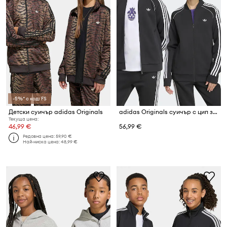
-5%* с код: FS
Детски суичър adidas Originals
adidas Originals суичър с цип за деца
Текуща цена:
46,99 €
56,99 €
Редовна цена:
59,90 €
Най-ниска цена:
48,99 €