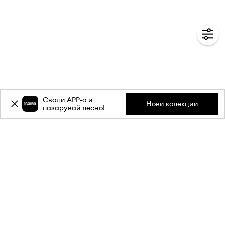
Свали APP-a и
Нови колекции
пазарувай лесно!
Абонирай се за бюлетина ни и