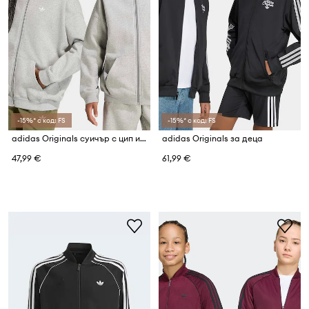
-15%* с код: FS
-15%* с код: FS
adidas Originals суичър с цип и качулка за деца с памук
adidas Originals за деца
47,99 €
61,99 €