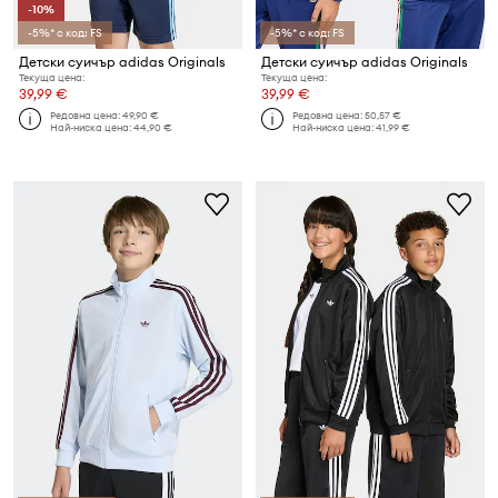
-10%
-5%* с код: FS
-5%* с код: FS
Детски суичър adidas Originals
Детски суичър adidas Originals
Текуща цена:
Текуща цена:
39,99 €
39,99 €
Редовна цена:
49,90 €
Редовна цена:
50,57 €
Най-ниска цена:
44,90 €
Най-ниска цена:
41,99 €