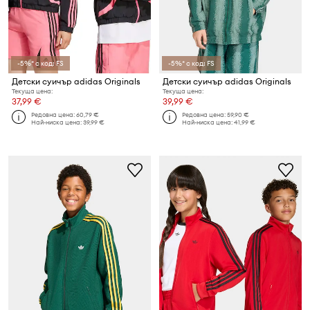
-5%* с код: FS
-5%* с код: FS
Детски суичър adidas Originals
Детски суичър adidas Originals
Текуща цена:
Текуща цена:
37,99 €
39,99 €
Редовна цена:
60,79 €
Редовна цена:
59,90 €
Най-ниска цена:
39,99 €
Най-ниска цена:
41,99 €