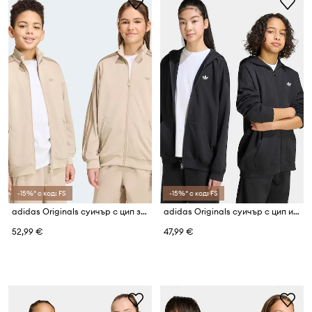
-15%* с код: FS
-15%* с код: FS
adidas Originals суичър с цип за деца
adidas Originals суичър с цип и качулка за деца с памук
52,99 €
47,99 €