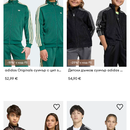
-15%* с код: FS
-25%* с код: FS
adidas Originals суичър с цип за деца ADICOLOR
Детски дънков суичър adidas Originals
52,99 €
54,90 €