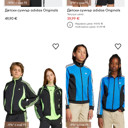
-15%* с код: FS
-5%* с код: FS
Детски суичър adidas Originals
Детски суичър adidas Originals
Текуща цена:
49,90 €
39,99 €
Редовна цена:
49,90 €
Най-ниска цена:
41,99 €
-5%* с код: FS
-5%* с код: FS