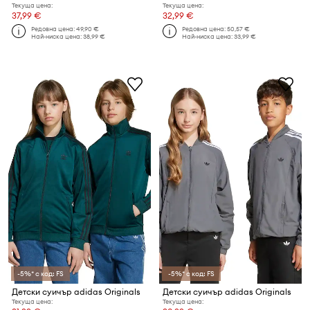
Текуща цена:
Текуща цена:
37,99 €
32,99 €
Редовна цена:
49,90 €
Редовна цена:
50,57 €
Най-ниска цена:
38,99 €
Най-ниска цена:
33,99 €
-5%* с код: FS
-5%* с код: FS
Детски суичър adidas Originals
Детски суичър adidas Originals
Текуща цена:
Текуща цена: