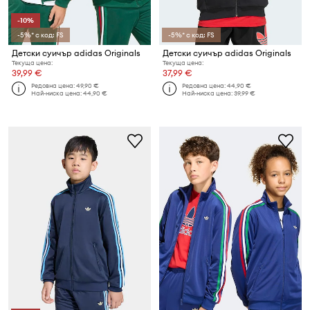
-10%
-5%* с код: FS
-5%* с код: FS
Детски суичър adidas Originals
Детски суичър adidas Originals
Текуща цена:
Текуща цена:
39,99 €
37,99 €
Редовна цена:
49,90 €
Редовна цена:
44,90 €
Най-ниска цена:
44,90 €
Най-ниска цена:
39,99 €