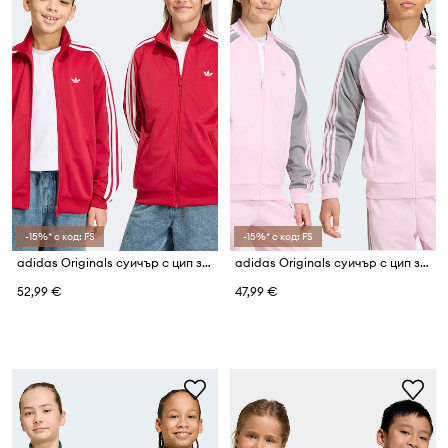
-15%* с код: FS
-15%* с код: FS
adidas Originals суичър с цип за деца
adidas Originals суичър с цип за деца
52,99 €
47,99 €