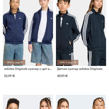
-15%* с код: FS
-15%* с код: FS
adidas Originals суичър с цип за деца
Детски суичър adidas Originals
52,99 €
49,90 €