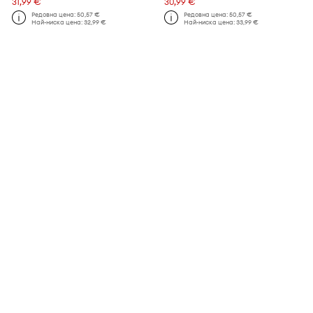
31,99 €
30,99 €
Редовна цена:
50,57 €
Редовна цена:
50,57 €
Най-ниска цена:
32,99 €
Най-ниска цена:
33,99 €