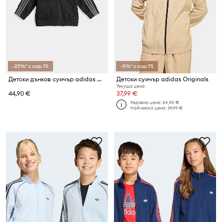
-25%* с код: FS
-5%* с код: FS
Детски дънков суичър adidas Originals
Детски суичър adidas Originals
Текуща цена:
44,90 €
37,99 €
Редовна цена:
54,90 €
Най-ниска цена:
39,99 €