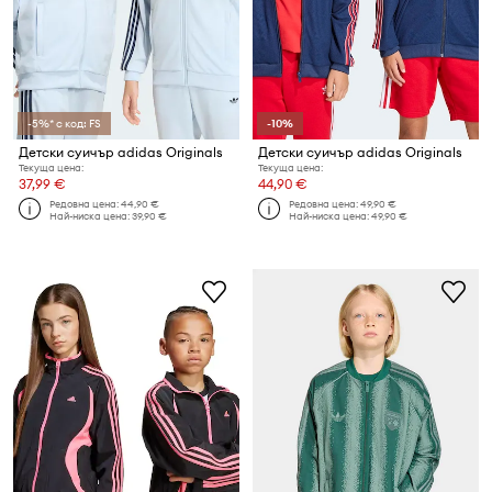
-5%* с код: FS
-10%
Детски суичър adidas Originals
Детски суичър adidas Originals
Текуща цена:
Текуща цена:
37,99 €
44,90 €
Редовна цена:
44,90 €
Редовна цена:
49,90 €
Най-ниска цена:
39,90 €
Най-ниска цена:
49,90 €