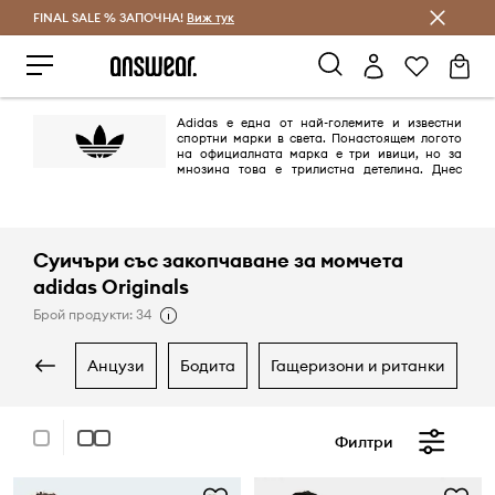
FINAL SALE % ЗАПОЧНА!
Спестявай с Answear Club
Виж тук
Adidas е една от най-големите и известни
спортни марки в света. Понастоящем логото
на официалната марка е три ивици, но за
мнозина това е трилистна детелина. Днес
това лого се появява върху продуктите от линията adidas Originals,
поддържана в ретро стил и се позовава на най-емблематичните
модели на марката, създадена между 40-те и 80-те години на ХХ век.
Суичъри със закопчаване за момчета
adidas Originals
Брой продукти: 34
анцузи
бодита
гащеризони и ританки
Филтри