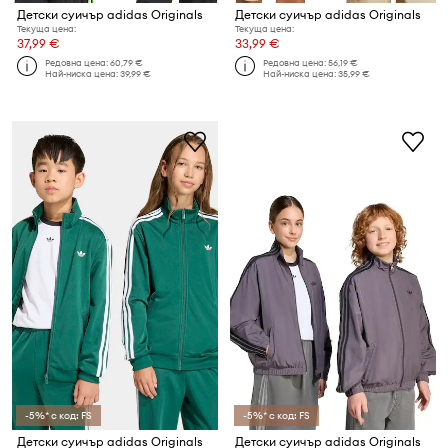
Детски суичър adidas Originals
Детски суичър adidas Originals
Текуща цена:
Текуща цена:
37,99 €
33,99 €
Редовна цена:
60,79 €
Редовна цена:
56,19 €
Най-ниска цена:
39,99 €
Най-ниска цена:
35,99 €
-5%* с код: FS
-5%* с код: FS
Детски суичър adidas Originals
Детски суичър adidas Originals