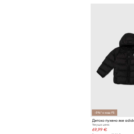
-5%* с код: FS
Текуща цена:
69,99 €