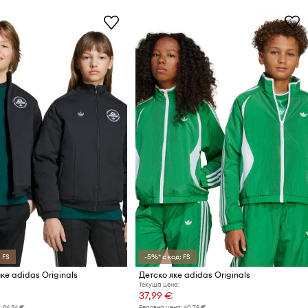
 FS
-5%* с код: FS
ке adidas Originals
Детско яке adidas Originals
Текуща цена:
37,99 €
:
86,36 €
Редовна цена:
60,79 €