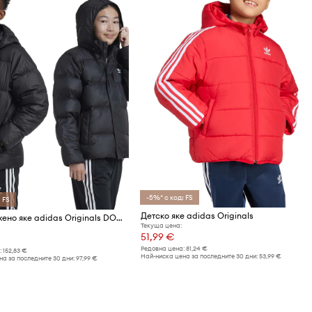
-5%* с код: FS
 FS
Детско яке adidas Originals
Детско пухено яке adidas Originals DOWNACKET ELO
Текуща цена:
51,99 €
Редовна цена:
81,24 €
:
152,83 €
Най-ниска цена за последните 30 дни:
53,99 €
а за последните 30 дни:
97,99 €