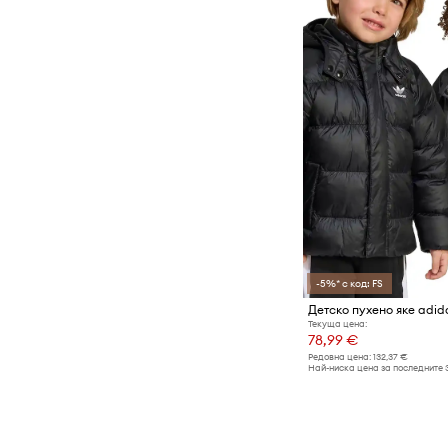
-5%* с код: FS
Детско пухено яке adida
Текуща цена:
78,99 €
Редовна цена:
132,37 €
Най-ниска цена за последните 