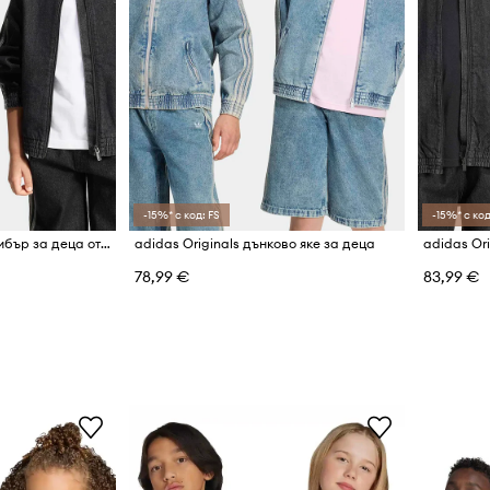
-15%* с код: FS
-15%* с код
adidas Originals яке бомбър за деца от деним
adidas Originals дънково яке за деца
78,99 €
83,99 €