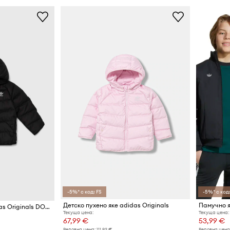
-5%* с код: FS
-5%* с код:
Детско пухено яке adidas Originals
Памучно я
Детско пухено яке adidas Originals DOWNACKET
Текуща цена:
Текуща цена:
67,99 €
53,99 €
Редовна цена:
111,92 €
Редовна цена