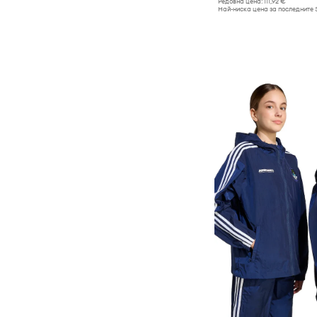
Редовна цена:
111,92 €
Най-ниска цена за последните 