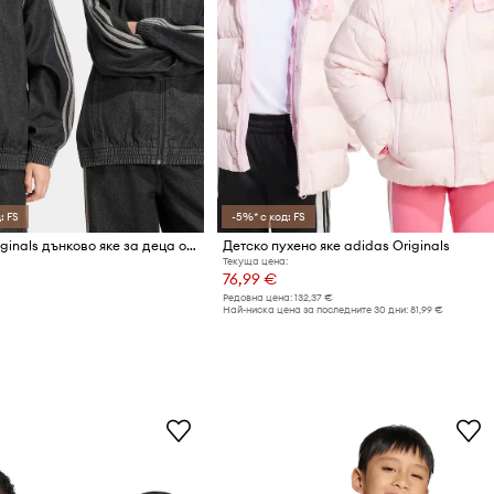
: FS
-5%* с код: FS
adidas Originals дънково яке за деца от памук
Детско пухено яке adidas Originals
Текуща цена:
76,99 €
Редовна цена:
132,37 €
Най-ниска цена за последните 30 дни:
81,99 €