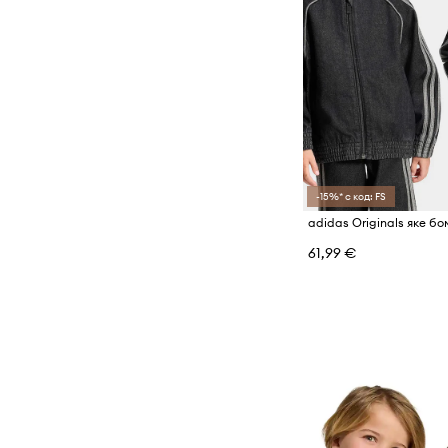
-15%* с код: FS
61,99 €