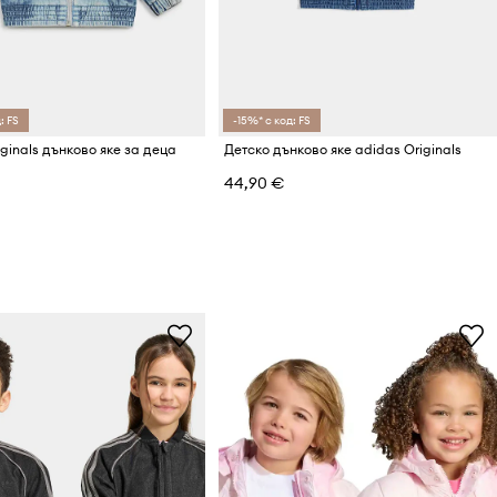
: FS
-15%* с код: FS
ginals дънково яке за деца
Детско дънково яке adidas Originals
44,90 €