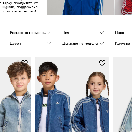
а върху продуктите от
 Originals, поддържана
и се позовава на най-
е модели на марката,
у 40-те и 80-те години
Размер на производителя
Цвят
Цена
Десен
Дължина на модела
Качулка