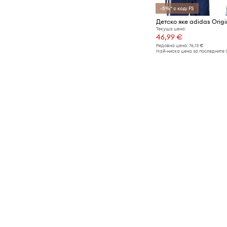
-5%* с код: FS
Детско яке adidas Orig
Текуща цена:
46,99 €
Редовна цена:
76,13 €
Най-ниска цена за последните 