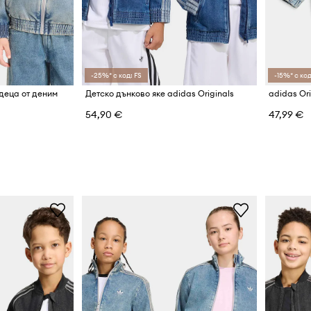
-25%* с код: FS
-15%* с код
 деца от деним
Детско дънково яке adidas Originals
adidas Ori
54,90 €
47,99 €