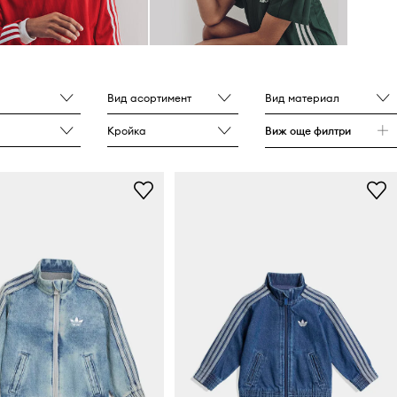
Вид асортимент
Вид материал
Кройка
Виж още филтри