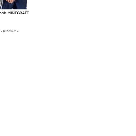
inals MINECRAFT
30 дни:
49,99 €