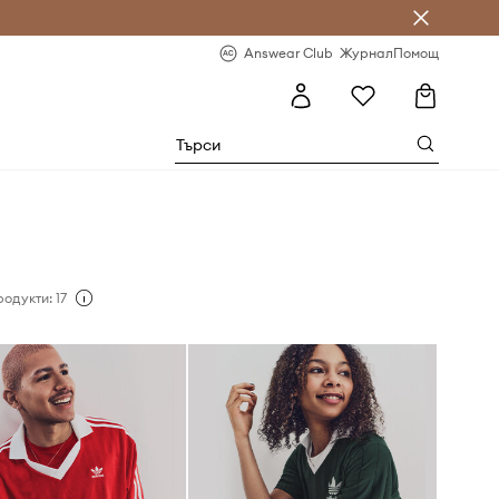
естявай с Answear Club
-20% за първа поръчка
Answear Club
Журнал
Помощ
одукти: 17