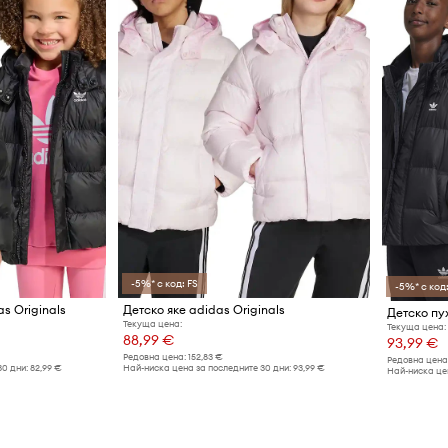
-5%* с код: FS
-5%* с код:
s Originals
Детско яке adidas Originals
Текуща цена:
Текуща цена:
88,99 €
93,99 €
Редовна цена:
152,83 €
Редовна цена
30 дни:
82,99 €
Най-ниска цена за последните 30 дни:
93,99 €
Най-ниска цен