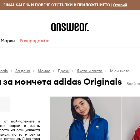
 и връщане за поръчки над 70 EUR
FINAL SALE % И ПОВЕЧЕ ОТСТЪПКИ В ПРИЛОЖЕНИЕТО |
Доставка 1-5 дни
Открий
Сп
Марки
Разпродажба
inals
За деца
Момче
Дрехи
Якета и палта
Къси якета
 за момчета adidas Originals
Брой пр
а от най-големите и
ртни марки в света.
огото на официалната
вици, но за мнозина
на детелина. Днес това