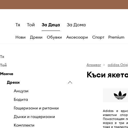
Само оригинални продукти
Безплатни доставка
Тя
Той
За Деца
За Дома
Нови
Дрехи
Обувки
Аксесоари
Спорт
Premium
Тя
Той
Дрехи
Answear
adidas Orig
Къси якета
Момче
Обувки
Дрехи
Бански
Аксесоари
Обувки
Дрехи
Бельо
Балеринки
Бански
Аксесоари
Блузи и ризи
Кецове
Аксесоари за плуване
Дънки
Кецове
Анцузи
Гащеризони
Класически обувки и
Козметични чанти
Къси панталони
Маратонки
Аксесоари за плуване
Бодита
мокасини
Дънки
Ръкавици
Палта
Спортни обувки
Раници
Гащеризони и ританки
Adidas е едн
Маратонки
известни спо
Къси панталони
Раници
Панталони
Чехли и сандали
Ръкавици
Дънки и гащеризони
Понастоящем л
Спортни обувки
марка е три и
Палта
Сакове и куфари
Пуловери и жилетки
Сакове и куфари
Комплекти
това е трилист