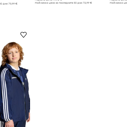
Най-ниска цена за последните 30 дни:
72,99 €
Най-ниска цен
30 дни:
73,99 €