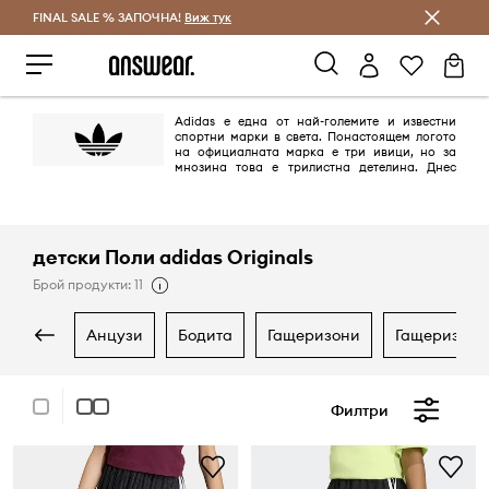
FINAL SALE % ЗАПОЧНА!
Спестявай с Answear Club
Виж тук
Adidas е една от най-големите и известни
спортни марки в света. Понастоящем логото
на официалната марка е три ивици, но за
мнозина това е трилистна детелина. Днес
това лого се появява върху продуктите от линията adidas Originals,
поддържана в ретро стил и се позовава на най-емблематичните
модели на марката, създадена между 40-те и 80-те години на ХХ век.
детски Поли adidas Originals
Брой продукти: 11
анцузи
бодита
гащеризони
гащеризони
Филтри