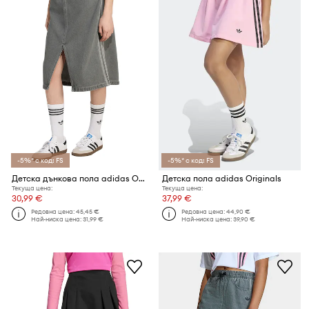
-5%* с код: FS
-5%* с код: FS
Детска дънкова пола adidas Originals
Детска пола adidas Originals
Текуща цена:
Текуща цена:
30,99 €
37,99 €
Редовна цена:
45,45 €
Редовна цена:
44,90 €
Най-ниска цена:
31,99 €
Най-ниска цена:
39,90 €