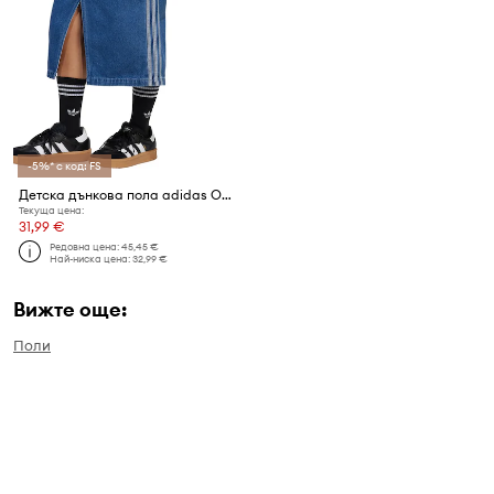
-5%* с код: FS
Детска дънкова пола adidas Originals
Текуща цена:
31,99 €
Редовна цена:
45,45 €
Най-ниска цена:
32,99 €
Вижте още:
Поли