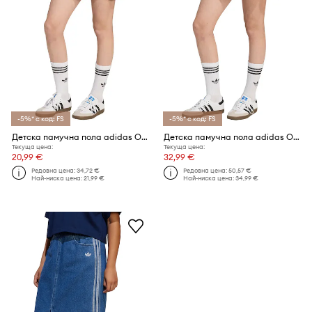
-5%* с код: FS
-5%* с код: FS
Детска памучна пола adidas Originals
Детска памучна пола adidas Originals
Текуща цена:
Текуща цена:
20,99 €
32,99 €
Редовна цена:
34,72 €
Редовна цена:
50,57 €
Най-ниска цена:
21,99 €
Най-ниска цена:
34,99 €