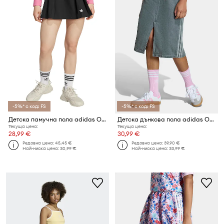
-5%* с код: FS
-5%* с код: FS
Детска памучна пола adidas Originals
Детска дънкова пола adidas Originals
Текуща цена:
Текуща цена:
28,99 €
30,99 €
Редовна цена:
45,45 €
Редовна цена:
39,90 €
Най-ниска цена:
30,99 €
Най-ниска цена:
33,99 €