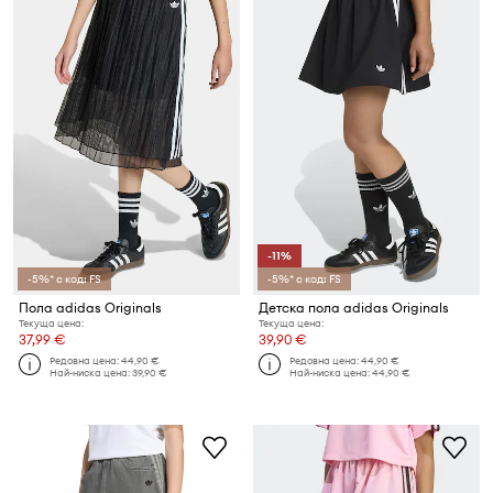
-11%
-5%* с код: FS
-5%* с код: FS
Пола adidas Originals
Детска пола adidas Originals
Текуща цена:
Текуща цена:
37,99 €
39,90 €
Редовна цена:
44,90 €
Редовна цена:
44,90 €
Най-ниска цена:
39,90 €
Най-ниска цена:
44,90 €