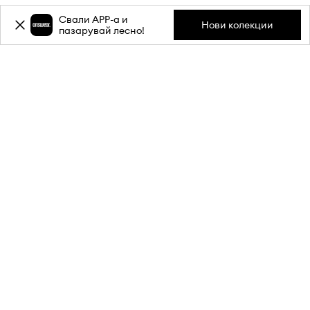
Свали APP-a и
Нови колекции
пазарувай лесно!
Абонирай се за бюлетина ни и
вземи
-20%
отстъпка** за
първата си поръчка.
Присъедини се към нашата общност, за да получаваш
информация за най-новите промоции и продукти.
**Отстъпката е еднократна и важи за продукти с редовна цена.