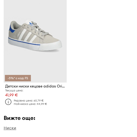
-5%* с код: FS
Детски ниски кецове adidas Originals CAMPUS VULC
Текуща цена:
41,99 €
Редовна цена:
60,79 €
Най-ниска цена:
44,99 €
Вижте още:
Ниски