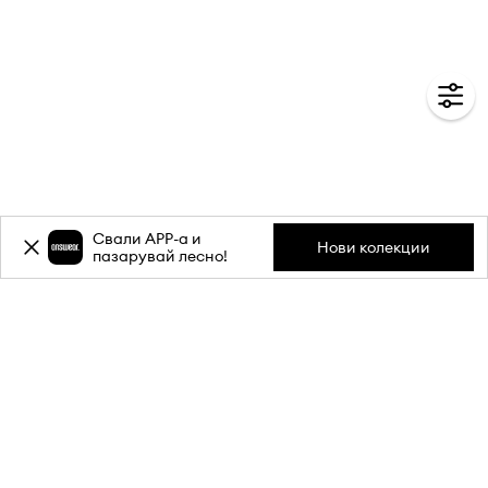
Свали APP-a и
Нови колекции
пазарувай лесно!