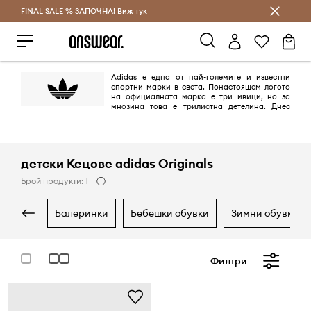
FINAL SALE % ЗАПОЧНА!
Спестявай с Answear Club
Виж тук
Adidas е една от най-големите и известни
спортни марки в света. Понастоящем логото
на официалната марка е три ивици, но за
мнозина това е трилистна детелина. Днес
това лого се появява върху продуктите от линията adidas Originals,
поддържана в ретро стил и се позовава на най-емблематичните
модели на марката, създадена между 40-те и 80-те години на ХХ век.
детски Кецове adidas Originals
Брой продукти: 1
балеринки
бебешки обувки
зимни обувки
Филтри