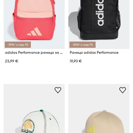
-15%* с код: FS
-15%* с код: FS
adidas Performance раница за деца
Раница adidas Performance
23,99 €
19,90 €