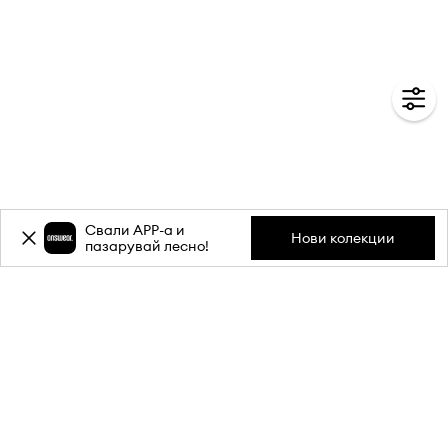
Свали APP-a и
Нови колекции
пазарувай лесно!