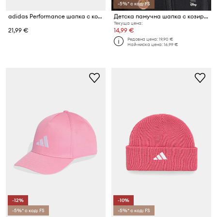
-5%* с код: FS
adidas Performance шапка с козирка за деца от памук DISNEY MINNIE MOUSE
Детска памучна шапка с козирка adidas Performance DISNEY
Текуща цена:
21,99 €
14,99 €
Редовна цена:
19,90 €
Най-ниска цена:
16,99 €
-12%
-10%
-5%* с код: FS
-5%* с код: FS