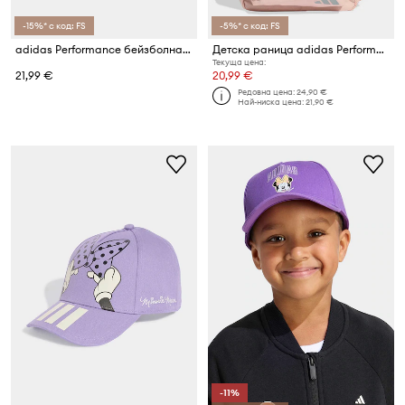
-15%* с код: FS
-5%* с код: FS
adidas Performance бейзболна шапка за деца от памук DISNEY
Детска раница adidas Performance TRNSTR
Текуща цена:
21,99 €
20,99 €
Редовна цена:
24,90 €
Най-ниска цена:
21,90 €
-11%