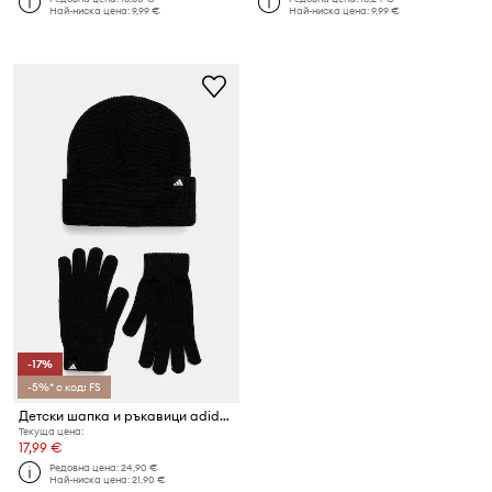
Най-ниска цена:
9,99 €
Най-ниска цена:
9,99 €
-17%
-5%* с код: FS
Детски шапка и ръкавици adidas Performance (2 броя)
Текуща цена:
17,99 €
Редовна цена:
24,90 €
Най-ниска цена:
21,90 €