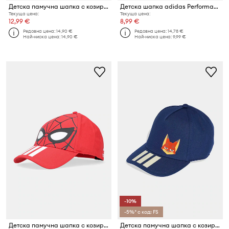
Детска памучна шапка с козирка adidas Performance
Детска шапка adidas Performance
Текуща цена:
Текуща цена:
12,99 €
8,99 €
Редовна цена:
14,90 €
Редовна цена:
14,78 €
Най-ниска цена:
14,90 €
Най-ниска цена:
9,99 €
-10%
-5%* с код: FS
Детска памучна шапка с козирка adidas Performance Marvel
Детска памучна шапка с козирка adidas Performance Zootopia