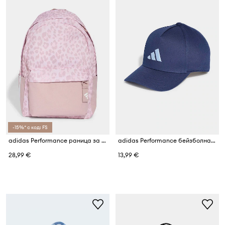
-15%* с код: FS
adidas Performance раница за деца
adidas Performance бейзболна шапка за деца от памук
28,99 €
13,99 €