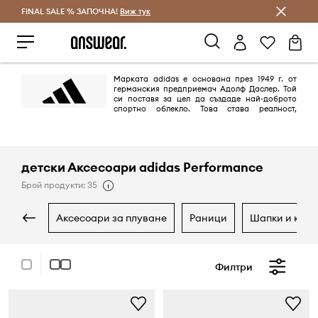
FINAL SALE % ЗАПОЧНА!
Спестявай с Answear Club
Виж тук
Марката adidas е основана през 1949 г. от
германския предприемач Адолф Даслер. Той
си поставя за цел да създаде най-доброто
спортно облекло. Това става реалност,
благодарение на дизайна на най-добрите обувки за спорт, които
предпазват спортистите от наранявания и им осигуряват комфорт.
Целта е постигната на 100%.
детски Аксесоари adidas Performance
Брой продукти: 35
аксесоари за плуване
раници
шапки и кап
Филтри