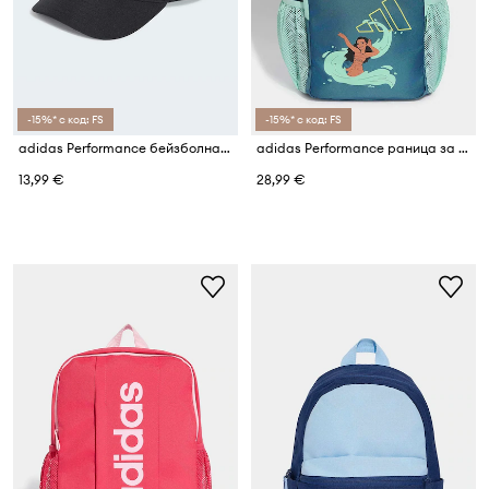
-15%* с код: FS
-15%* с код: FS
adidas Performance бейзболна шапка за деца
adidas Performance раница за училище за деца DISNEY
13,99 €
28,99 €