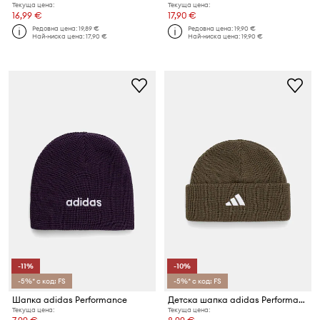
Текуща цена:
Текуща цена:
16,99 €
17,90 €
Редовна цена:
19,89 €
Редовна цена:
19,90 €
Най-ниска цена:
17,90 €
Най-ниска цена:
19,90 €
-11%
-10%
-5%* с код: FS
-5%* с код: FS
Шапка adidas Performance
Детска шапка adidas Performance
Текуща цена:
Текуща цена: