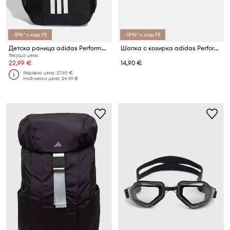
-5%* с код: FS
-15%* с код: FS
Детска раница adidas Performance
Шапка с козирка adidas Performance
Текуща цена:
22,99 €
14,90 €
Редовна цена:
27,90 €
Най-ниска цена:
24,99 €