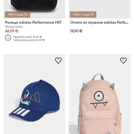
-5%* с код: FS
-15%* с код: FS
Раница adidas Performance HIIT
Очила за плуване adidas Performance Ripstream Starter
Текуща цена:
46,99 €
19,90 €
Редовна цена:
81,24 €
Най-ниска цена:
51,99 €