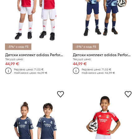
-5%* с код: FS
-5%* с код: FS
Детски комплект adidas Performance AJAX
Детски комплект adidas Performance AJAX
Текуща цена:
Текуща цена:
44,99 €
44,99 €
Редовна цена:
71,02 €
Редовна цена:
71,02 €
Най-ниска цена:
46,99 €
Най-ниска цена:
46,99 €