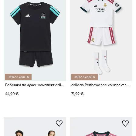
-15%* с код: FS
-15%* с код: FS
Бебешки памучен комплект adidas Performance MERCEDES
adidas Performance комплект за деца REAL MADRID
44,90 €
71,99 €