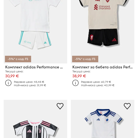
-5%* с код: FS
-5%* с код: FS
Комплект adidas Performance MER DNA
Комплект за бебета adidas Performance LFC
Текуща цена:
Текуща цена:
30,99 €
38,99 €
Редовна цена:
45,45 €
Редовна цена:
60,79 €
Най-ниска цена:
31,99 €
Най-ниска цена:
40,99 €