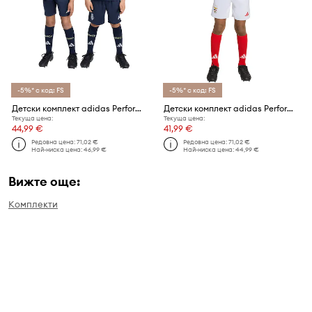
-5%* с код: FS
-5%* с код: FS
Детски комплект adidas Performance REAL MADRID
Детски комплект adidas Performance SLB
Текуща цена:
Текуща цена:
44,99 €
41,99 €
Редовна цена:
71,02 €
Редовна цена:
71,02 €
Най-ниска цена:
46,99 €
Най-ниска цена:
44,99 €
Вижте още:
Комплекти