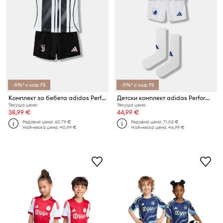
-5%* с код: FS
-5%* с код: FS
Комплект за бебета adidas Performance JUVENTUS
Детски комплект adidas Performance FCK (2 броя)
Текуща цена:
Текуща цена:
38,99 €
44,99 €
Редовна цена:
60,79 €
Редовна цена:
71,02 €
Най-ниска цена:
40,99 €
Най-ниска цена:
46,99 €