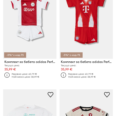
-5%* с код: FS
-5%* с код: FS
Комплект за бебета adidas Performance AJAX
Комплект за бебета adidas Performance FC Bayern Munich
Текуща цена:
Текуща цена:
35,99 €
35,99 €
Редовна цена:
60,79 €
Редовна цена:
60,79 €
Най-ниска цена:
38,99 €
Най-ниска цена:
38,99 €