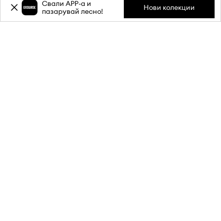
Свали APP-a и
Нови колекции
пазарувай лесно!
Абонирай се за бюлетина ни и
вземи
-20%
отстъпка** за
първата си поръчка.
Присъедини се към нашата общност, за да получаваш
информация за най-новите промоции и продукти.
**Отстъпката е еднократна и важи за продукти с редовна цена.
Минималната стойност на поръчката трябва да е 80 €. Отстъпката