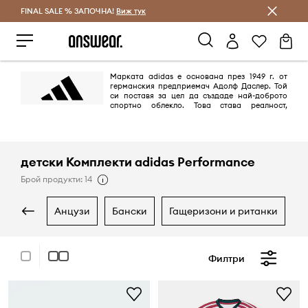
FINAL SALE % ЗАПОЧНА!
Спестявай с Answear Club
Виж тук
Марката adidas е основана през 1949 г. от
германския предприемач Адолф Даслер. Той
си поставя за цел да създаде най-доброто
спортно облекло. Това става реалност,
благодарение на дизайна на най-добрите обувки за спорт, които
предпазват спортистите от наранявания и им осигуряват комфорт.
Целта е постигната на 100%.
детски Комплекти adidas Performance
Брой продукти: 14
анцузи
бански
гащеризони и ританки
Филтри