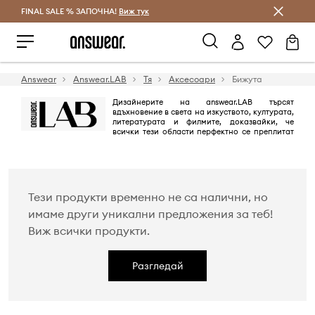
FINAL SALE % ЗАПОЧНА!
Спестявай с Answear Club
Виж тук
Answear
Answear.LAB
Тя
Аксесоари
Бижута
Дизайнерите на answear.LAB търсят
вдъхновение в света на изкуството, културата,
литературата и филмите, доказвайки, че
всички тези области перфектно се преплитат
и допълват една друга. Нашата марка answear.LAB използва
потенциала на местните полски фабрики и независими дизайнери, с
които създава невероятни предложения.
Тези продукти временно не са налични, но
имаме други уникални предложения за теб!
Виж всички продукти.
Разгледай