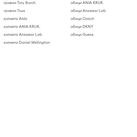
гривни Tory Burch
обици ANIA KRUK
гривни Tous
обици Answear Lab
колиета Aldo
обици Coach
колиета ANIA KRUK
обици DKNY
колиета Answear Lab
обици Guess
колиета Daniel Wellington