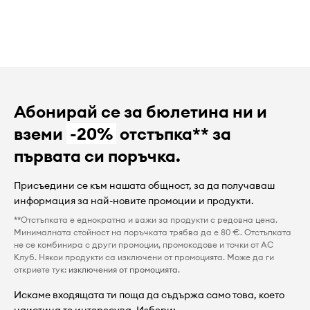
Абонирай се за бюлетина ни и
вземи
-20%
отстъпка** за
първата си поръчка.
Присъедини се към нашата общност, за да получаваш
информация за най-новите промоции и продукти.
**Отстъпката е еднократна и важи за продукти с редовна цена.
Минималната стойност на поръчката трябва да е 80 €. Отстъпката
не се комбинира с други промоции, промокодове и точки от AC
Клуб. Някои продукти са изключени от промоцията. Може да ги
откриете тук:
изключения от промоцията
.
Искаме входящата ти поща да съдържа само това, което