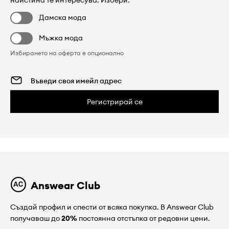
наистина те интересува. Избери:
Дамска мода
Мъжка мода
Избирането на оферта е опционално
Регистрирай се
Answear Club
Създай профил и спести от всяка покупка. В Answear Club
получаваш до
20%
постоянна отстъпка от редовни цени.