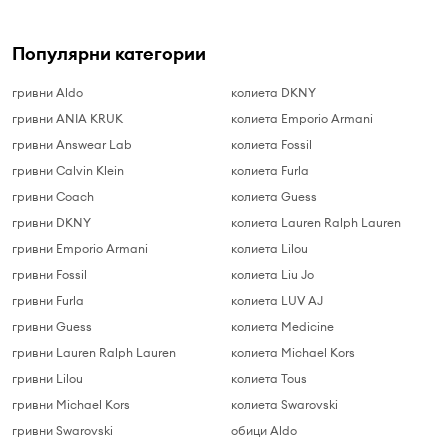
Популярни категории
гривни Aldo
колиета DKNY
гривни ANIA KRUK
колиета Emporio Armani
гривни Answear Lab
колиета Fossil
гривни Calvin Klein
колиета Furla
гривни Coach
колиета Guess
гривни DKNY
колиета Lauren Ralph Lauren
гривни Emporio Armani
колиета Lilou
гривни Fossil
колиета Liu Jo
гривни Furla
колиета LUV AJ
гривни Guess
колиета Medicine
гривни Lauren Ralph Lauren
колиета Michael Kors
гривни Lilou
колиета Tous
гривни Michael Kors
колиета Swarovski
гривни Swarovski
обици Aldo