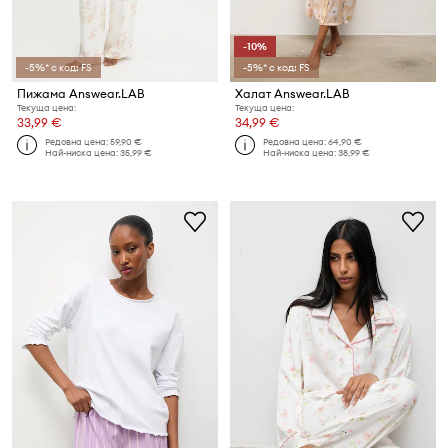
-10%
-5%* с код: FS
-5%* с код: FS
Пижама Answear.LAB
Халат Answear.LAB
Текуща цена:
Текуща цена:
33,99 €
34,99 €
Редовна цена:
59,90 €
Редовна цена:
64,90 €
Най-ниска цена:
35,99 €
Най-ниска цена:
38,99 €