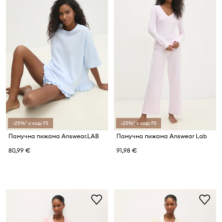
-25%* с код: FS
-25%* с код: FS
Памучна пижама Answear.LAB
Памучна пижама Answear Lab
80,99 €
91,98 €