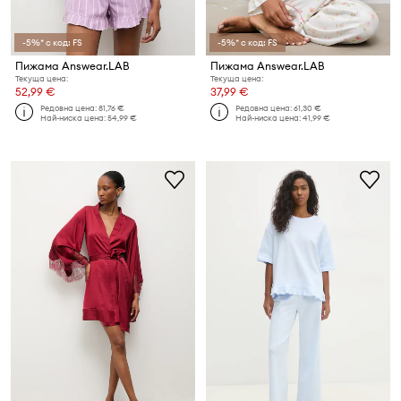
-5%* с код: FS
-5%* с код: FS
Пижама Answear.LAB
Пижама Answear.LAB
Текуща цена:
Текуща цена:
52,99 €
37,99 €
Редовна цена:
81,76 €
Редовна цена:
61,30 €
Най-ниска цена:
54,99 €
Най-ниска цена:
41,99 €