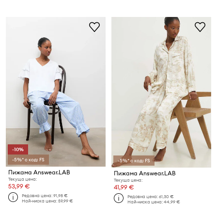
-10%
-5%* с код: FS
-5%* с код: FS
Пижама Answear.LAB
Пижама Answear.LAB
Текуща цена:
Текуща цена:
53,99 €
41,99 €
Редовна цена:
91,98 €
Редовна цена:
61,30 €
Най-ниска цена:
59,99 €
Най-ниска цена:
44,99 €