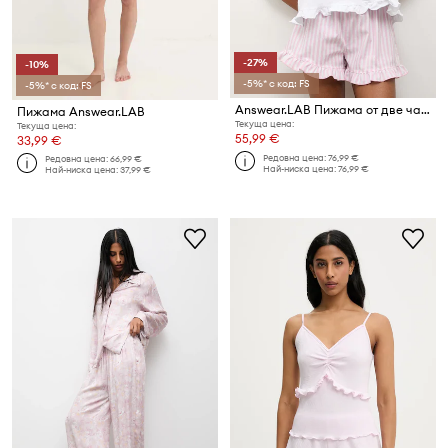
-27%
-10%
-5%* с код: FS
-5%* с код: FS
Answear.LAB Пижама от две части дамска с памук
Пижама Answear.LAB
Текуща цена:
Текуща цена:
55,99 €
33,99 €
Редовна цена:
76,99 €
Редовна цена:
66,99 €
Най-ниска цена:
76,99 €
Най-ниска цена:
37,99 €