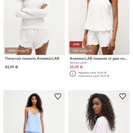
-27%
-25%* с код: FS
-5%* с код: FS
Памучна пижама Answear.LAB
Answear.LAB пижама от две части дамска от памук
Текуща цена:
83,99 €
55,99 €
Редовна цена:
76,99 €
Най-ниска цена:
76,99 €