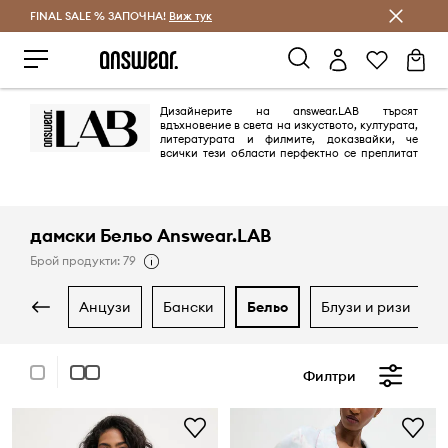
FINAL SALE % ЗАПОЧНА!
Спестявай с Answear Club
Виж тук
Дизайнерите на answear.LAB търсят
вдъхновение в света на изкуството, културата,
литературата и филмите, доказвайки, че
всички тези области перфектно се преплитат
и допълват една друга. Нашата марка answear.LAB използва
потенциала на местните полски фабрики и независими дизайнери, с
които създава невероятни предложения.
дамски Бельо Answear.LAB
Брой продукти: 79
анцузи
бански
бельо
блузи и ризи
Филтри