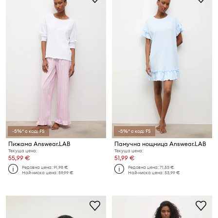
-5%* с код: FS
-5%* с код: FS
Пижама Answear.LAB
Памучна нощница Answear.LAB
Текуща цена:
Текуща цена:
55,99 €
51,99 €
Редовна цена:
91,98 €
Редовна цена:
71,53 €
Най-ниска цена:
59,99 €
Най-ниска цена:
53,99 €