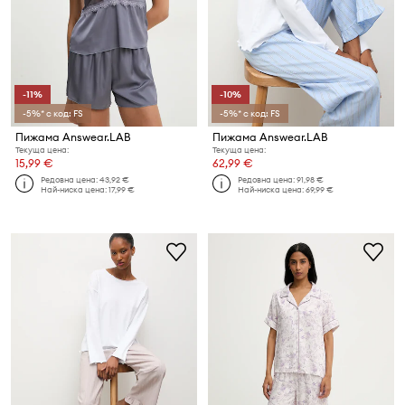
-11%
-10%
-5%* с код: FS
-5%* с код: FS
Пижама Answear.LAB
Пижама Answear.LAB
Текуща цена:
Текуща цена:
15,99 €
62,99 €
Редовна цена:
43,92 €
Редовна цена:
91,98 €
Най-ниска цена:
17,99 €
Най-ниска цена:
69,99 €