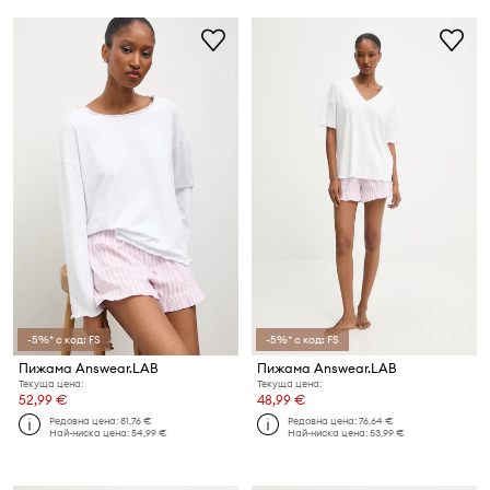
-5%* с код: FS
-5%* с код: FS
Пижама Answear.LAB
Пижама Answear.LAB
Текуща цена:
Текуща цена:
52,99 €
48,99 €
Редовна цена:
81,76 €
Редовна цена:
76,64 €
Най-ниска цена:
54,99 €
Най-ниска цена:
53,99 €