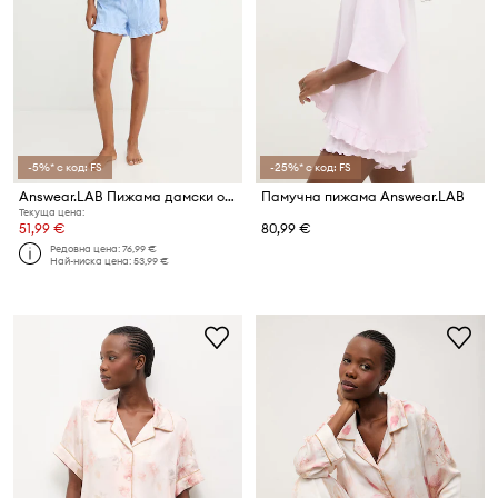
-5%* с код: FS
-25%* с код: FS
Answear.LAB Пижама дамски от памук
Памучна пижама Answear.LAB
Текуща цена:
51,99 €
80,99 €
Редовна цена:
76,99 €
Най-ниска цена:
53,99 €