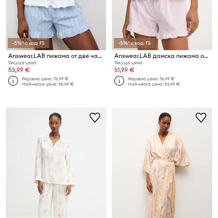
-5%* с код: FS
-5%* с код: FS
Answear.LAB пижама от две части дамска с памук
Answear.LAB дамска пижама от памук
Текуща цена:
Текуща цена:
53,99 €
51,99 €
Редовна цена:
76,99 €
Редовна цена:
76,99 €
Най-ниска цена:
55,99 €
Най-ниска цена:
53,99 €