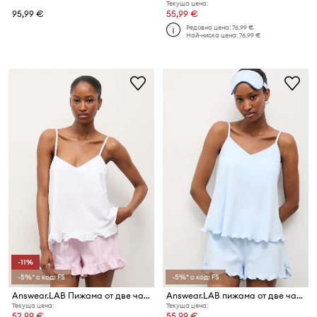
Текуща цена:
95,99 €
55,99 €
Редовна цена:
76,99 €
Най-ниска цена:
76,99 €
-11%
-5%* с код: FS
-5%* с код: FS
Answear.LAB Пижама от две части дамска с памук
Answear.LAB пижама от две части дамска от памук
Текуща цена:
Текуща цена:
52,99 €
55,99 €