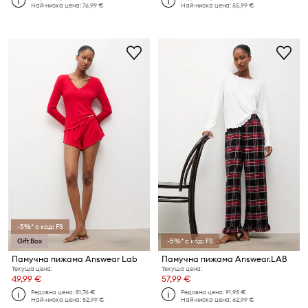
Най-ниска цена:
76,99 €
Най-ниска цена:
55,99 €
-5%* с код: FS
Gift Box
-5%* с код: FS
Памучна пижама Answear Lab
Памучна пижама Answear.LAB
Текуща цена:
Текуща цена:
49,99 €
57,99 €
Редовна цена:
81,76 €
Редовна цена:
91,98 €
Най-ниска цена:
52,99 €
Най-ниска цена:
62,99 €