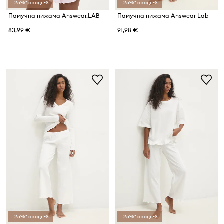
-25%* с код: FS
-25%* с код: FS
Памучна пижама Answear.LAB
Памучна пижама Answear Lab
83,99 €
91,98 €
-25%* с код: FS
-25%* с код: FS