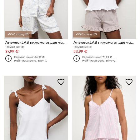
-5%* с код: FS
-5%* с код: FS
Answear.LAB пижама от две части дамска от вискоза
Answear.LAB пижама от две части дамска с памук
Текуща цена:
Текуща цена:
37,99 €
53,99 €
Редовна цена:
54,99 €
Редовна цена:
76,99 €
Най-ниска цена:
39,99 €
Най-ниска цена:
55,99 €