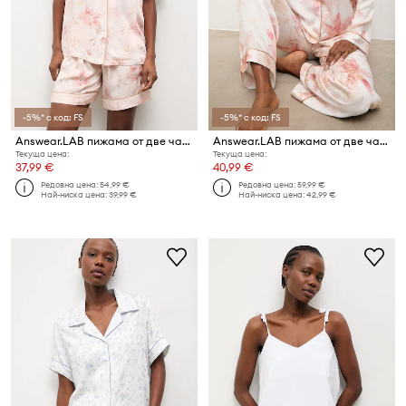
-5%* с код: FS
-5%* с код: FS
Answear.LAB пижама от две части дамска от вискоза
Answear.LAB пижама от две части дамска от вискоза
Текуща цена:
Текуща цена:
37,99 €
40,99 €
Редовна цена:
54,99 €
Редовна цена:
59,99 €
Най-ниска цена:
39,99 €
Най-ниска цена:
42,99 €