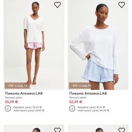
-5%* с код: FS
-5%* с код: FS
Пижама Answear.LAB
Пижама Answear.LAB
Текуща цена:
Текуща цена:
55,99 €
52,99 €
Редовна цена:
76,64 €
Редовна цена:
81,76 €
Най-ниска цена:
59,99 €
Най-ниска цена:
54,99 €