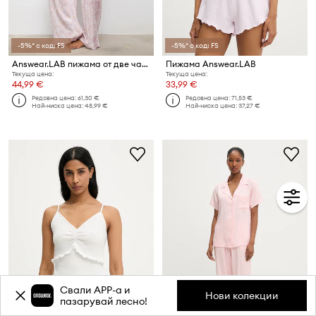
-5%* с код: FS
-5%* с код: FS
Answear.LAB пижама от две части дамска от вискоза
Пижама Answear.LAB
Текуща цена:
Текуща цена:
44,99 €
33,99 €
Редовна цена:
61,30 €
Редовна цена:
71,53 €
Най-ниска цена:
48,99 €
Най-ниска цена:
37,27 €
Свали APP-a и
Нови колекции
пазарувай лесно!