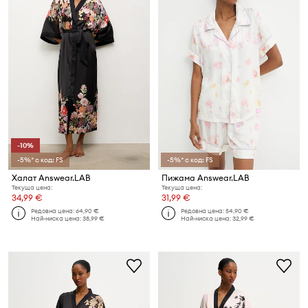
-10%
-5%* с код: FS
-5%* с код: FS
Халат Answear.LAB
Пижама Answear.LAB
Текуща цена:
Текуща цена:
34,99 €
31,99 €
Редовна цена:
64,90 €
Редовна цена:
54,90 €
Най-ниска цена:
38,99 €
Най-ниска цена:
32,99 €