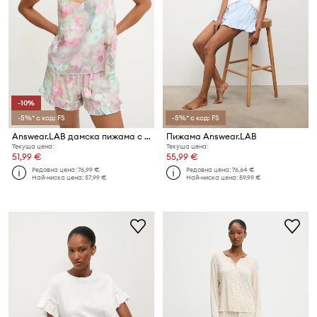
-10%
-5%* с код: FS
-5%* с код: FS
Answear.LAB дамска пижама с вискоза
Пижама Answear.LAB
Текуща цена:
Текуща цена:
51,99 €
55,99 €
Редовна цена:
76,99 €
Редовна цена:
76,64 €
Най-ниска цена:
57,99 €
Най-ниска цена:
59,99 €