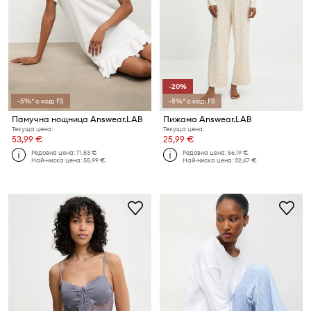
-20%
-5%* с код: FS
-5%* с код: FS
Памучна нощница Answear.LAB
Пижама Answear.LAB
Текуща цена:
Текуща цена:
53,99 €
25,99 €
Редовна цена:
71,53 €
Редовна цена:
56,19 €
Най-ниска цена:
55,99 €
Най-ниска цена:
32,67 €