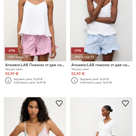
-27%
-27%
-5%* с код: FS
-5%* с код: FS
Answear.LAB Пижама от две части дамска с памук
Answear.LAB пижама от две части дамска с памук
Текуща цена:
Текуща цена:
55,99 €
55,99 €
Редовна цена:
76,99 €
Редовна цена:
76,99 €
Най-ниска цена:
76,99 €
Най-ниска цена:
76,99 €