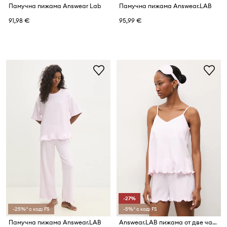
Памучна пижама Answear Lab
Памучна пижама Answear.LAB
91,98 €
95,99 €
-27%
-25%* с код: FS
-5%* с код: FS
Памучна пижама Answear.LAB
Answear.LAB пижама от две части дамска от памук