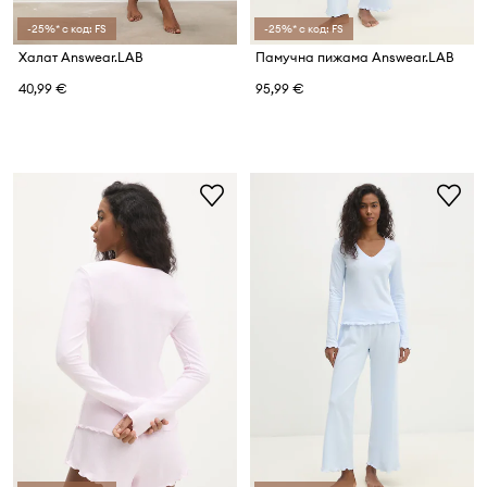
-25%* с код: FS
-25%* с код: FS
Халат Answear.LAB
Памучна пижама Answear.LAB
40,99 €
95,99 €