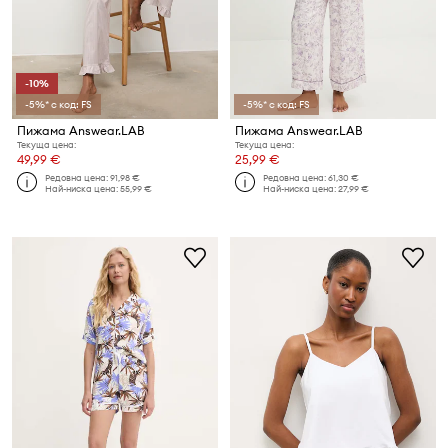
-10%
-5%* с код: FS
-5%* с код: FS
Пижама Answear.LAB
Пижама Answear.LAB
Текуща цена:
Текуща цена:
49,99 €
25,99 €
Редовна цена:
91,98 €
Редовна цена:
61,30 €
Най-ниска цена:
55,99 €
Най-ниска цена:
27,99 €