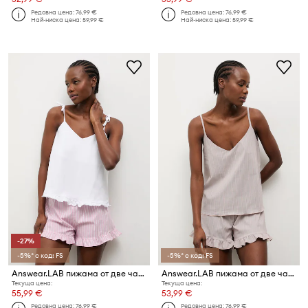
Редовна цена:
76,99 €
Редовна цена:
76,99 €
Най-ниска цена:
59,99 €
Най-ниска цена:
59,99 €
-27%
-5%* с код: FS
-5%* с код: FS
Answear.LAB пижама от две части дамска с памук
Answear.LAB пижама от две части дамска с памук
Текуща цена:
Текуща цена:
55,99 €
53,99 €
Редовна цена:
76,99 €
Редовна цена:
76,99 €