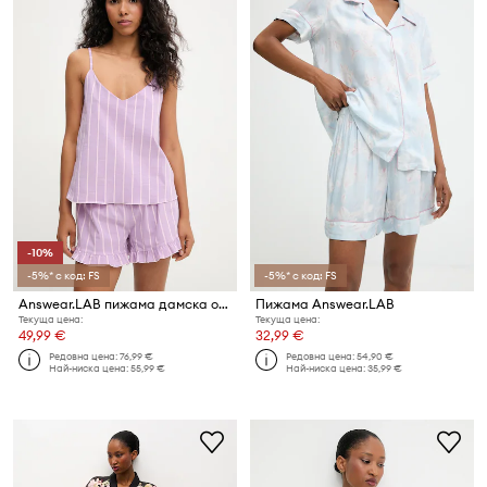
-10%
-5%* с код: FS
-5%* с код: FS
Answear.LAB пижама дамска от памук
Пижама Answear.LAB
Текуща цена:
Текуща цена:
49,99 €
32,99 €
Редовна цена:
76,99 €
Редовна цена:
54,90 €
Най-ниска цена:
55,99 €
Най-ниска цена:
35,99 €