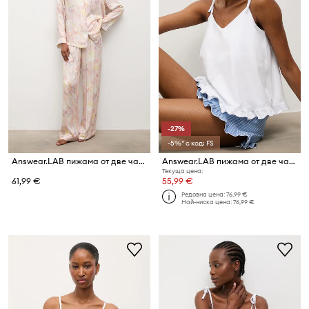
-27%
-5%* с код: FS
Answear.LAB пижама от две части дамска от вискоза
Answear.LAB пижама от две части дамска с памук
Текуща цена:
61,99 €
55,99 €
Редовна цена:
76,99 €
Най-ниска цена:
76,99 €