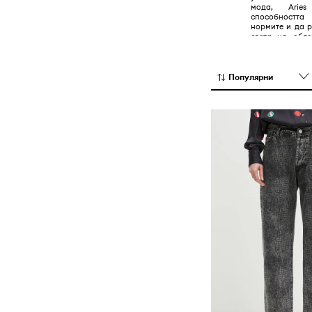
мода, Arie
Сака, костюми и елеци
способностт
нормите и да 
Суичъри
света на обле
антимодния 
Тениски и блузи с дълъг ръкав
субкултури, кат
години на мина
си към високо
Якета
Популярни
марката про
успех, благода
ѝ са пропити с
без да изглежд
скейт магазин.