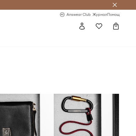
естявай с Answear Club
-20% за първа поръчка
Answear Club
Журнал
Помощ