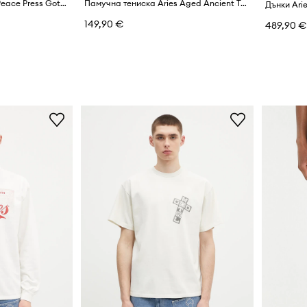
Памучен суичър Aries Peace Press Gothic Waffle LS Tee
Памучна тениска Aries Aged Ancient Temple SS Tee
Дънки Arie
149,90 €
489,90 €