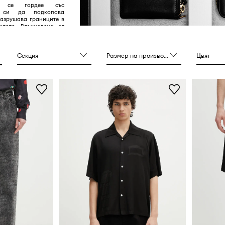
s се гордее със
а си да подкопава
разрушава границите в
клото. Вдъхновена от
стил на различни
о рейв сцената от 80-те
лия век, и от любовта
качествените дрехи,
Секция
Размер на производителя
Цвят
дължава да постига
рение на който дрехите
 майсторска изработка,
ат неуместно в местния