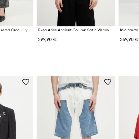
Памучни дънки Aries Lasered Croc Lilly Jean
Риза Aries Ancient Column Satin Viscose Hawaiian Shirt
399,90 €
359,90 €