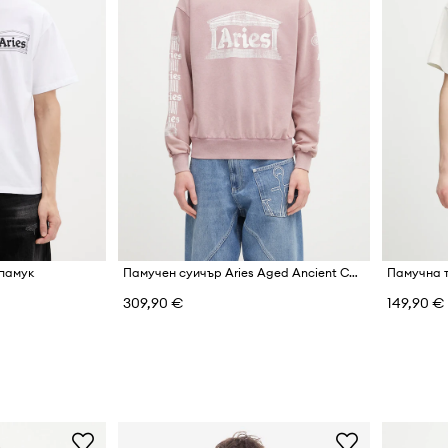
 памук
Памучен суичър Aries Aged Ancient Column Sweat
309,90 €
149,90 €