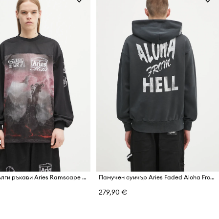
Блуза с дълги ръкави Aries Ramscape Airtex LS Tee
Памучен суичър Aries Faded Aloha From Hell Hoodie
279,90 €