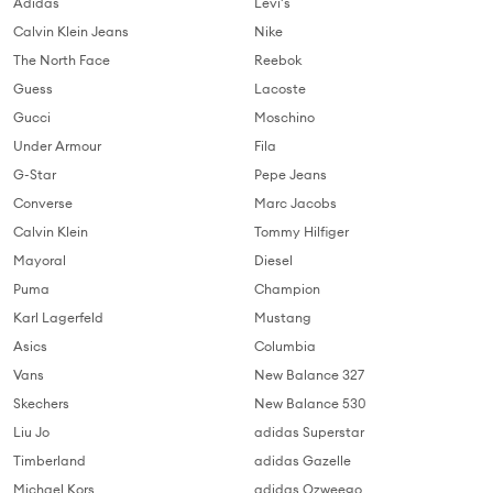
Adidas
Levi's
Calvin Klein Jeans
Nike
The North Face
Reebok
Guess
Lacoste
Gucci
Moschino
Under Armour
Fila
G-Star
Pepe Jeans
Converse
Marc Jacobs
Calvin Klein
Tommy Hilfiger
Mayoral
Diesel
Puma
Champion
Karl Lagerfeld
Mustang
Asics
Columbia
Vans
New Balance 327
Skechers
New Balance 530
Liu Jo
adidas Superstar
Timberland
adidas Gazelle
Michael Kors
adidas Ozweego