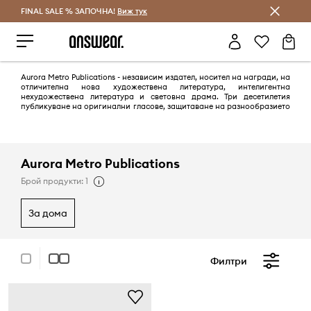
FINAL SALE % ЗАПОЧНА!
Спестявай с Answear Club
Виж тук
Aurora Metro Publications - независим издател, носител на награди, на
отличителна нова художествена литература, интелигентна
нехудожествена литература и световна драма. Три десетилетия
публикуване на оригинални гласове, защитаване на разнообразието
и равенството и насърчаване на преводаческата работа.
Aurora Metro Publications
Брой продукти: 1
за дома
Филтри