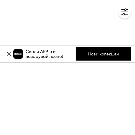
Свали APP-a и
Нови колекции
пазарувай лесно!
Абонирай се за бюлетина ни и