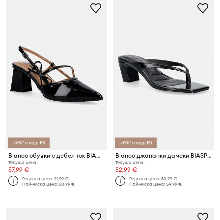
-5%* с код: FS
-5%* с код: FS
Bianco обувки с дебел ток BIAMARALYN
Bianco джапанки дамски BIASPICE
Текуща цена:
Текуща цена:
57,99 €
52,99 €
Редовна цена:
91,99 €
Редовна цена:
80,99 €
Най-ниска цена:
60,99 €
Най-ниска цена:
54,99 €