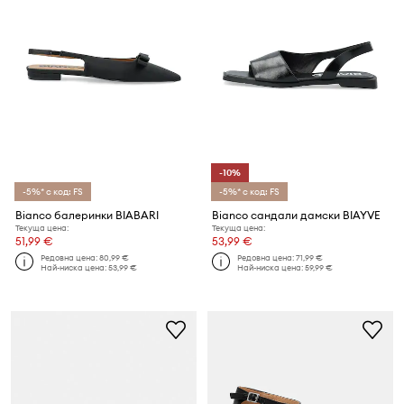
-10%
-5%* с код: FS
-5%* с код: FS
Bianco балеринки BIABARI
Bianco сандали дамски BIAYVE
Текуща цена:
Текуща цена:
51,99 €
53,99 €
Редовна цена:
80,99 €
Редовна цена:
71,99 €
Най-ниска цена:
53,99 €
Най-ниска цена:
59,99 €