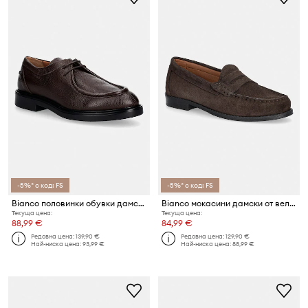
-5%* с код: FS
-5%* с код: FS
Bianco половинки обувки дамски от кожа BIAADDA
Bianco мокасини дамски от велур BIAPOP
Текуща цена:
Текуща цена:
88,99 €
84,99 €
Редовна цена:
139,90 €
Редовна цена:
129,90 €
Най-ниска цена:
93,99 €
Най-ниска цена:
88,99 €