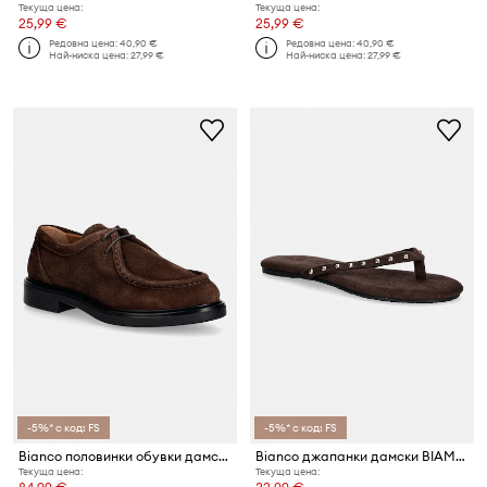
Текуща цена:
Текуща цена:
25,99 €
25,99 €
Редовна цена:
40,90 €
Редовна цена:
40,90 €
Най-ниска цена:
27,99 €
Най-ниска цена:
27,99 €
-5%* с код: FS
-5%* с код: FS
Bianco половинки обувки дамски от велур BIAADDA
Bianco джапанки дамски BIAMEXICO
Текуща цена:
Текуща цена: