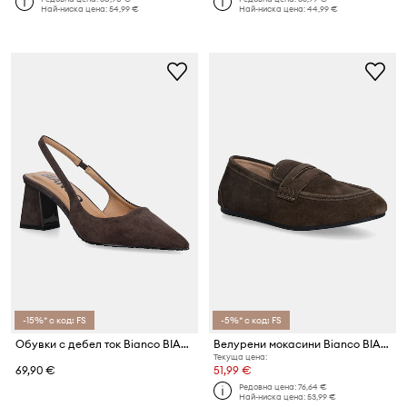
Най-ниска цена:
54,99 €
Най-ниска цена:
44,99 €
-15%* с код: FS
-5%* с код: FS
Обувки с дебел ток Bianco BIAMARALYN
Велурени мокасини Bianco BIAMARLENE
Текуща цена:
69,90 €
51,99 €
Редовна цена:
76,64 €
Най-ниска цена:
53,99 €