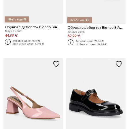
-5%* с код: FS
-5%* с код: FS
Обувки с дебел ток Bianco BIAMARALYN
Обувки с дебел ток Bianco BIAMARALYN
Текуща цена:
Текуща цена:
44,99 €
52,99 €
Редовна цена:
71,99 €
Редовна цена:
76,64 €
Най-ниска цена:
46,99 €
Най-ниска цена:
54,99 €