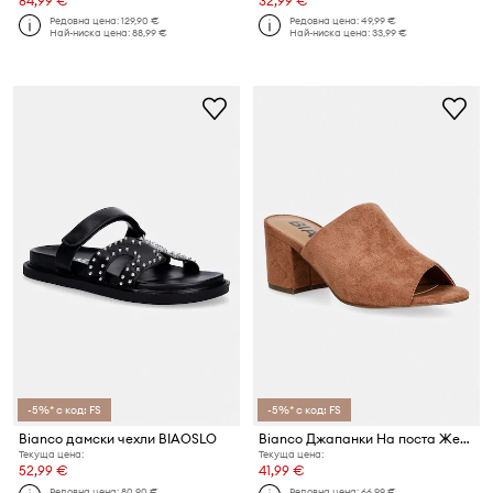
84,99 €
32,99 €
Редовна цена:
129,90 €
Редовна цена:
49,99 €
Най-ниска цена:
88,99 €
Най-ниска цена:
33,99 €
-5%* с код: FS
-5%* с код: FS
Bianco дамски чехли BIAOSLO
Bianco Джапанки На поста Женски BIACATE
Текуща цена:
Текуща цена:
52,99 €
41,99 €
Редовна цена:
80,90 €
Редовна цена:
66,99 €