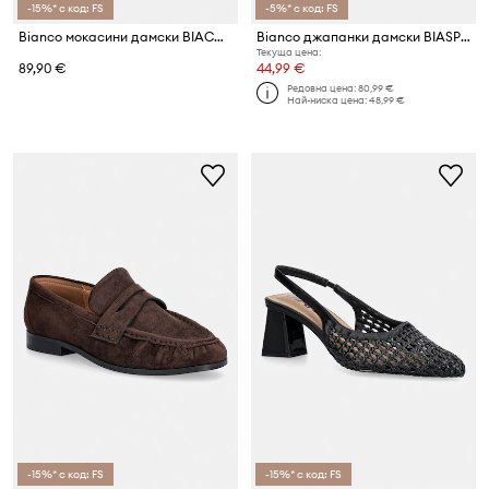
-15%* с код: FS
-5%* с код: FS
Bianco мокасини дамски BIACARMA
Bianco джапанки дамски BIASPICE
Текуща цена:
89,90 €
44,99 €
Редовна цена:
80,99 €
Най-ниска цена:
48,99 €
-15%* с код: FS
-15%* с код: FS