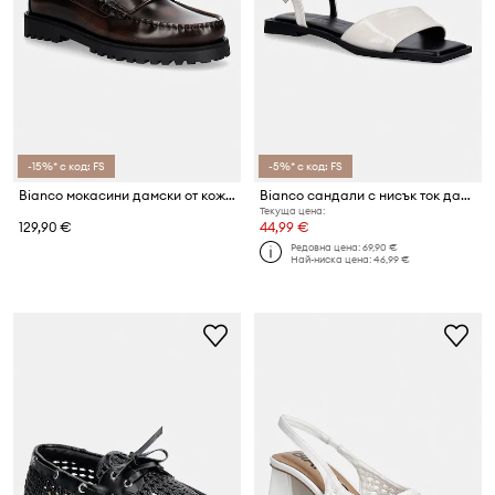
-15%* с код: FS
-5%* с код: FS
Bianco мокасини дамски от кожа BIACAPRI
Bianco сандали с нисък ток дамски BIAYVE
Текуща цена:
129,90 €
44,99 €
Редовна цена:
69,90 €
Най-ниска цена:
46,99 €