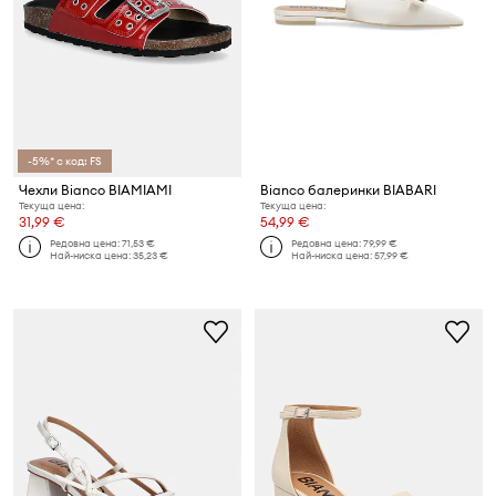
-5%* с код: FS
Чехли Bianco BIAMIAMI
Bianco балеринки BIABARI
Текуща цена:
Текуща цена:
31,99 €
54,99 €
Редовна цена:
71,53 €
Редовна цена:
79,99 €
Най-ниска цена:
35,23 €
Най-ниска цена:
57,99 €