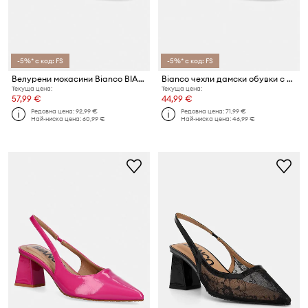
-5%* с код: FS
-5%* с код: FS
Велурени мокасини Bianco BIAMARLENE
Bianco чехли дамски обувки с дебел ток BIADINA
Текуща цена:
Текуща цена:
57,99 €
44,99 €
Редовна цена:
92,99 €
Редовна цена:
71,99 €
Най-ниска цена:
60,99 €
Най-ниска цена:
46,99 €