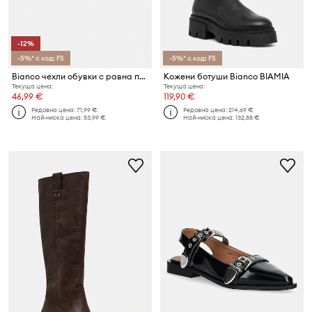
-12%
-5%* с код: FS
-5%* с код: FS
Bianco чехли обувки с равна подметка дамски BIAOSLO
Кожени ботуши Bianco BIAMIA
Текуща цена:
Текуща цена:
46,99 €
119,90 €
Редовна цена:
71,99 €
Редовна цена:
214,69 €
Най-ниска цена:
53,99 €
Най-ниска цена:
132,88 €