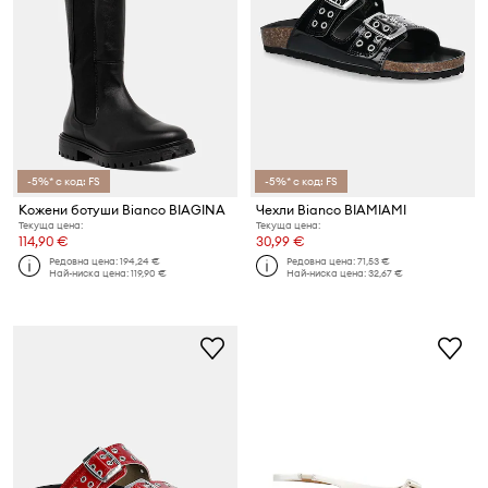
-5%* с код: FS
-5%* с код: FS
Кожени ботуши Bianco BIAGINA
Чехли Bianco BIAMIAMI
Текуща цена:
Текуща цена:
114,90 €
30,99 €
Редовна цена:
194,24 €
Редовна цена:
71,53 €
Най-ниска цена:
119,90 €
Най-ниска цена:
32,67 €