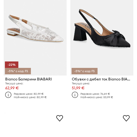
-22%
-5%* с код: FS
-5%* с код: FS
Bianco Балерини BIABARI
Обувки с дебел ток Bianco BIAMARALYN
Текуща цена:
Текуща цена:
62,99 €
51,99 €
Редовна цена:
80,99 €
Редовна цена:
76,64 €
Най-ниска цена:
80,99 €
Най-ниска цена:
53,99 €