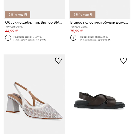
-5%* с код: FS
-5%* с код: FS
Обувки с дебел ток Bianco BIAMARALYN
Bianco половинки обувки дамски от кожа BIAADDA
Текуща цена:
Текуща цена:
44,99 €
75,99 €
Редовна цена:
71,99 €
Редовна цена:
119,90 €
Най-ниска цена:
46,99 €
Най-ниска цена:
79,99 €