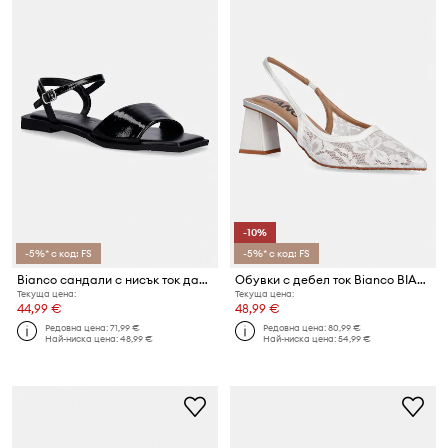
-10%
-5%* с код: FS
-5%* с код: FS
Bianco сандали с нисък ток дамски BIAYVE
Обувки с дебел ток Bianco BIAMARALYN
Текуща цена:
Текуща цена:
44,99 €
48,99 €
Редовна цена:
71,99 €
Редовна цена:
80,99 €
Най-ниска цена:
48,99 €
Най-ниска цена:
54,99 €