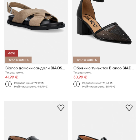
-10%
-5%* с код: FS
-5%* с код: FS
Bianco дамски сандали BIAOSLO
Обувки с тънък ток Bianco BIADEVIVED
Текуща цена:
Текуща цена:
41,99 €
53,99 €
Редовна цена:
71,99 €
Редовна цена:
76,64 €
Най-ниска цена:
46,99 €
Най-ниска цена:
55,99 €