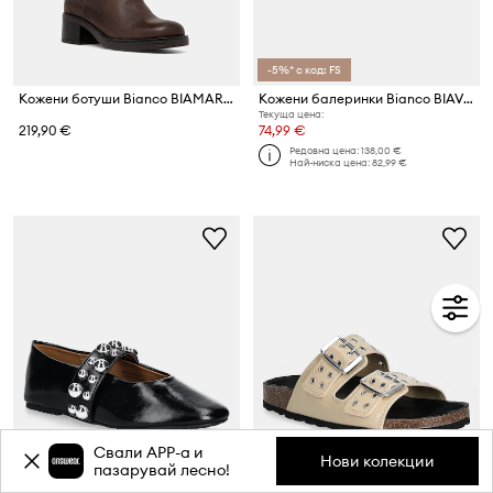
-5%* с код: FS
Кожени ботуши Bianco BIAMARY
Кожени балеринки Bianco BIAVICTORIA
Текуща цена:
219,90 €
74,99 €
Редовна цена:
138,00 €
Най-ниска цена:
82,99 €
Свали APP-a и
Нови колекции
пазарувай лесно!