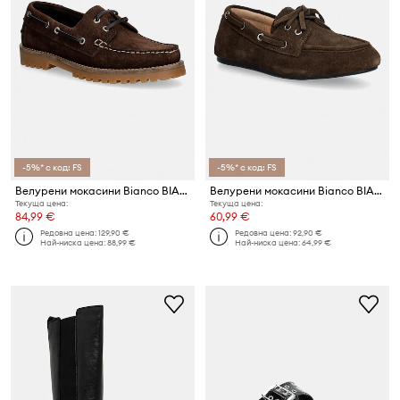
-5%* с код: FS
-5%* с код: FS
Велурени мокасини Bianco BIACAPRI
Велурени мокасини Bianco BIAMARLENE
Текуща цена:
Текуща цена:
84,99 €
60,99 €
Редовна цена:
129,90 €
Редовна цена:
92,90 €
Най-ниска цена:
88,99 €
Най-ниска цена:
64,99 €