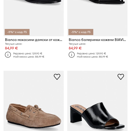
-5%* с код: FS
-5%* с код: FS
Bianco мокасини дамски от кожа BIAPOP
Bianco балеринки кожени BIAVICTORIA
Текуща цена:
Текуща цена:
84,99 €
84,99 €
Редовна цена:
129,90 €
Редовна цена:
129,90 €
Най-ниска цена:
88,99 €
Най-ниска цена:
88,99 €