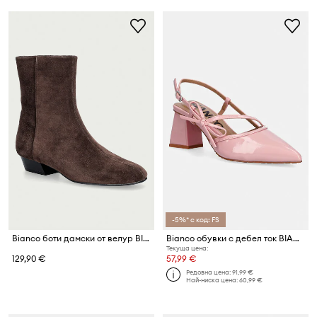
-5%* с код: FS
Bianco боти дамски от велур BIAEVIE
Bianco обувки с дебел ток BIAMARALYN
Текуща цена:
129,90 €
57,99 €
Редовна цена:
91,99 €
Най-ниска цена:
60,99 €