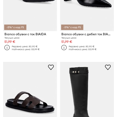
-5%* с код: FS
-5%* с код: FS
Bianco обувки с ток BIAIDA
Bianco обувки с дебел ток BIAMONROE
Текуща цена:
Текуща цена:
51,99 €
51,99 €
Редовна цена:
80,90 €
Редовна цена:
80,90 €
Най-ниска цена:
53,99 €
Най-ниска цена:
53,99 €