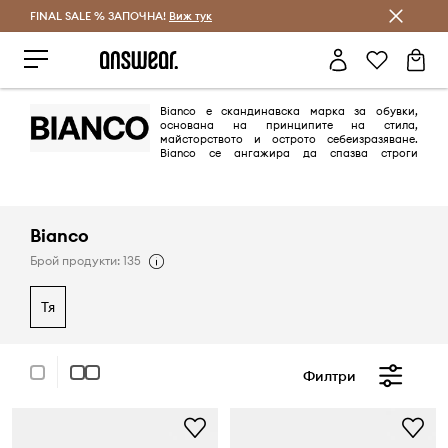
FINAL SALE % ЗАПОЧНА!
Спестявай с Answear Club
Виж тук
Bianco е скандинавска марка за обувки,
основана на принципите на стила,
майсторството и острото себеизразяване.
Bianco се ангажира да спазва строги
разпоредби, които зачитат околната среда, хуманното отношение
към животните и международните трудови стандарти.
Bianco
Брой продукти: 135
тя
Филтри