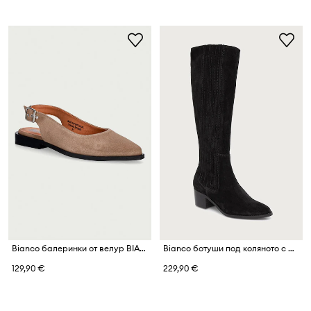
Bianco балеринки от велур BIAVICTORIA
Bianco ботуши под коляното с дебел ток дамски от велур BIACAROL
129,90 €
229,90 €