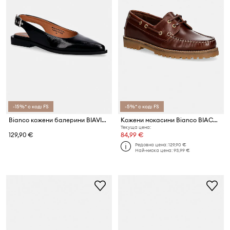
-15%* с код: FS
-5%* с код: FS
Bianco кожени балерини BIAVICTORIA
Кожени мокасини Bianco BIACAPRI
Текуща цена:
129,90 €
84,99 €
Редовна цена:
129,90 €
Най-ниска цена:
93,99 €