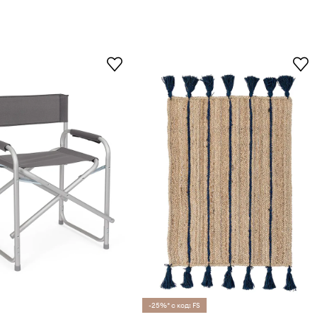
-25%* с код: FS