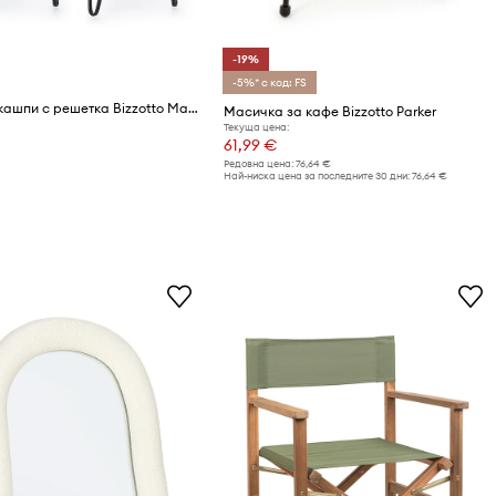
-19%
-5%* с код: FS
Комплект кашпи с решетка Bizzotto Madelyn 23,5 x 57 / 21,5 x 46 cm (2 броя)
Масичка за кафе Bizzotto Parker
Текуща цена:
61,99 €
Редовна цена:
76,64 €
Най-ниска цена за последните 30 дни:
76,64 €