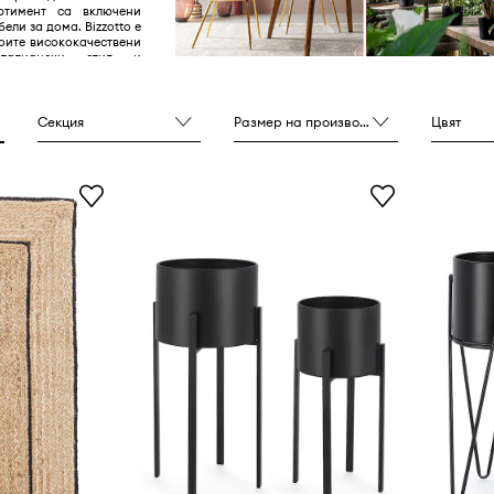
ртимент са включени
ели за дома. Bizzotto е
воите висококачествени
италиански стил и
айн.
Секция
Размер на производителя
Цвят