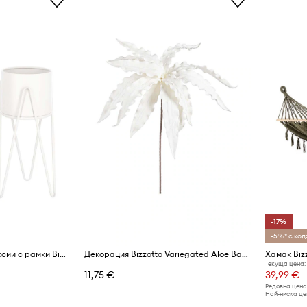
-17%
-5%* с код:
Комплект капаци за саксии с рамки Bizzotto Madelyn (2 броя)
Декорация Bizzotto Variegated Aloe Banch
Хамак Biz
Текуща цена:
11,75 €
39,99 €
Редовна цена
Най-ниска цен