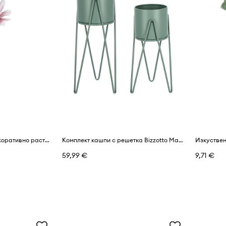
Bizzotto Изкуствено декоративно растение 25 x 92 cm
Комплект кашпи с решетка Bizzotto Madelyn 23,5 × 53/57 / 21,5 × 42/46 cm (2 броя)
59,99 €
9,71 €