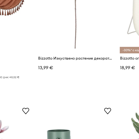
-30%* с ко
Bizzotto Изкуствено растение декоративно 22 x 113 cm
Bizzotto о
13,99 €
18,99 €
30 дни:
48,52 €