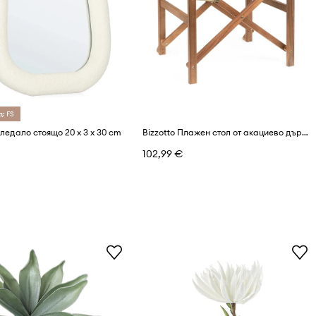
д: FS
гледало стоящо 20 x 3 x 30 cm
Bizzotto Плажен стол от акациево дърво
102,99 €