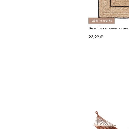
-25%* с код: FS
23,99 €