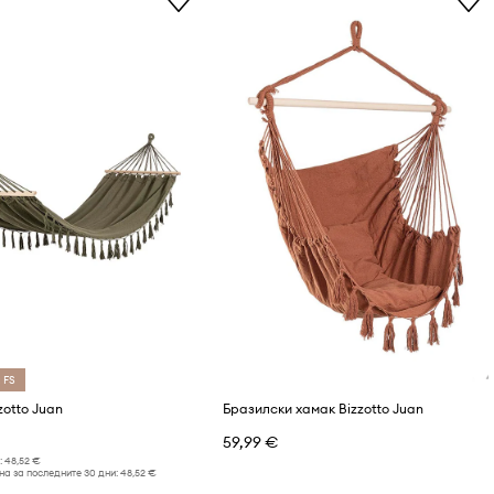
 FS
zotto Juan
Бразилски хамак Bizzotto Juan
59,99 €
:
48,52 €
а за последните 30 дни:
48,52 €