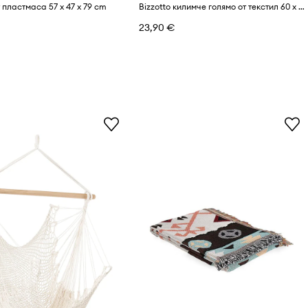
т пластмаса 57 x 47 x 79 cm
Bizzotto килимче голямо от текстил 60 x 90 cm
23,90 €