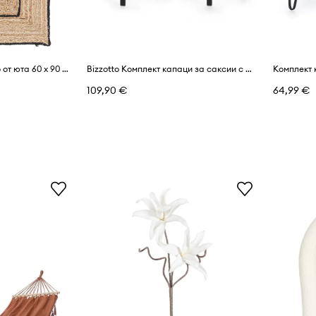
Bizzotto килимче голямо от юта 60 x 90 cm
Bizzotto Комплект капаци за саксии с рамка от прахово боядисана стомана 28 x 65 cm; 23 x 55 cm
109,90 €
64,99 €