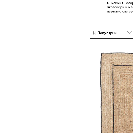
в нейния асо
Outdoor лайфстайл
Одеяла и завивки
аксесоари и меб
известна със с
Осветление
материали, 
непреходен диз
Саксии и лейки
Съхранение и организация
Популярни
Часовници