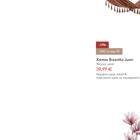
-17%
-5%* с код: FS
Хамак Bizzotto Juan
Текуща цена:
39,99 €
Редовна цена:
48,52 €
Най-ниска цена за последните 