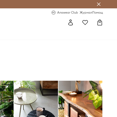
естявай с Answear Club
-20% за първа поръчка
Answear Club
Журнал
Помощ