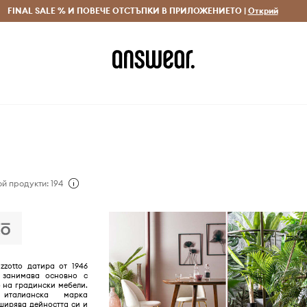
 и връщане за поръчки над 70 EUR
FINAL SALE % И ПОВЕЧЕ ОТСТЪПКИ В ПРИЛОЖЕНИЕТО |
Доставка 1-5 дни
Открий
Сп
й продукти: 194
zzotto датира от 1946
 занимава основно с
 на градински мебели.
италианска марка
ширява дейността си и