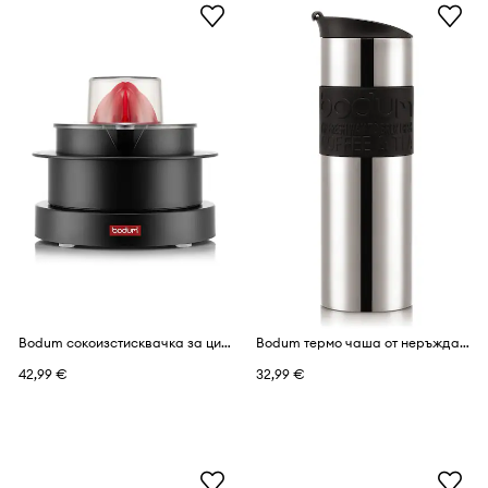
Bodum сокоизстисквачка за цитрусови плодове от пластмаса 29 x 13,3 x 22,6 cm
Bodum термо чаша от неръждаема стомана 0,60 l
42,99 €
32,99 €