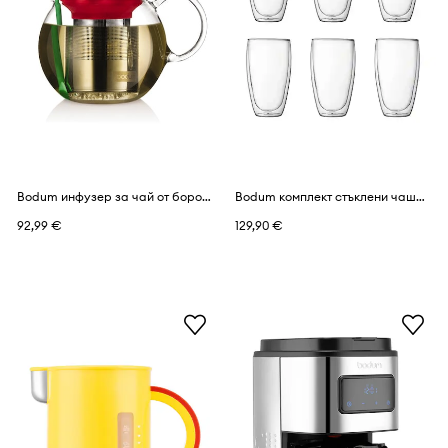
Bodum инфузер за чай от боросиликатно стъкло MoMA Assam 1 l
Bodum комплект стъклени чаши от боросиликатно стъкло Pavina 0,45 l
92,99 €
129,90 €