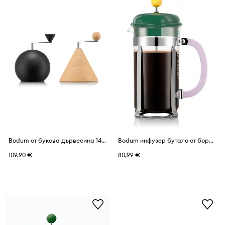
Bodum от букова дървесина 14 x 21,5 x 22,2 cm
Bodum инфузер бутало от боросиликатно стъкло 1л
109,90 €
80,99 €