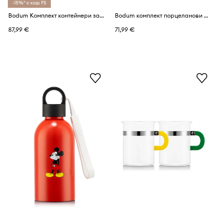
-15%* с код: FS
Bodum Комплект контейнери за храна от пластмаса 21,5 x 21,5 x 27,6 cm
Bodum комплект порцеланови чаша за еспресо от боросиликатно стъкло Pavina 0,08 l
87,99 €
71,99 €