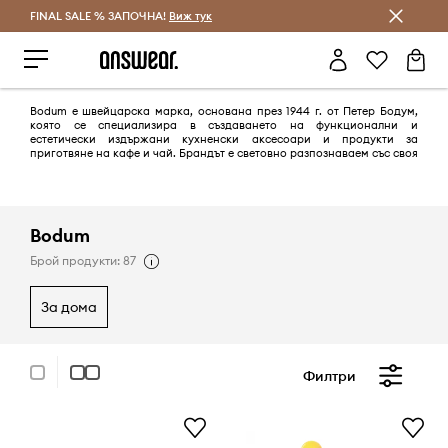
FINAL SALE % ЗАПОЧНА!
Спестявай с Answear Club
Виж тук
Bodum е швейцарска марка, основана през 1944 г. от Петер Бодум,
която се специализира в създаването на функционални и
естетически издържани кухненски аксесоари и продукти за
приготвяне на кафе и чай. Брандът е световно разпознаваем със своя
минималистичен дизайн и иновативен подход към ежедневните
ритуали у дома, като превръща простите действия като варене на
кафе в изискано преживяване.
Сред най-емблематичните продукти на Bodum са френската преса,
Bodum
вакуумните кани и различни решения за съхранение и сервиране,
които комбинират стъкло, неръждаема стомана и висококачествени
Брой продукти: 87
пластмаси. Дизайн философията на марката следва принципа
„добър дизайн на разумна цена“, като поставя акцент върху
достъпността, устойчивостта и функционалната елегантност.
за дома
Филтри