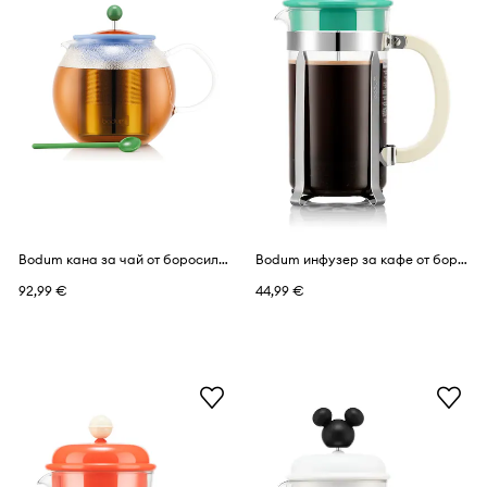
Bodum кана за чай от боросиликатно стъкло MoMA Assam 1 l
Bodum инфузер за кафе от боросиликатно стъкло Caffettiera 1 l
92,99 €
44,99 €