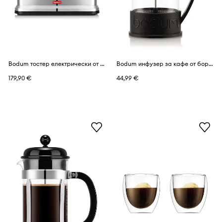
Bodum тостер електрически от неръждаема стомана 17,5 x 16,5 x 30,2 cm
Bodum инфузер за кафе от боросиликатно стъкло 1 l
179,90 €
44,99 €