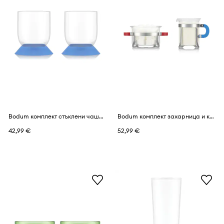
Bodum комплект стъклени чаши от боросиликатно стъкло 0,21 l
Bodum комплект захарница и кана за мляко от боросиликатно стъкло 7 x 10 x 8,2 cm
42,99 €
52,99 €