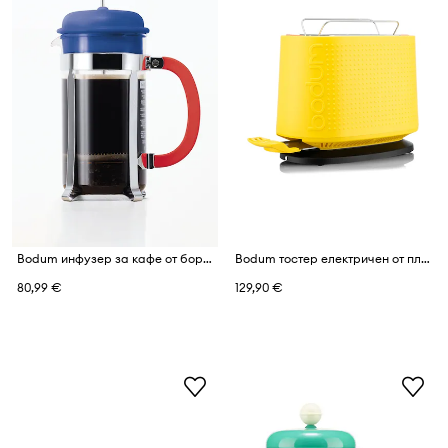
Bodum инфузер за кафе от боросиликатно стъкло MoMA Caffettiera 1 l
Bodum тостер електричен от пластмаса Bistro Disney-Mickey
80,99 €
129,90 €