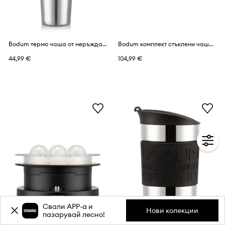
Bodum термо чаша от неръждаема стомана 1,2 l
Bodum комплект стъклени чаши за кафе от боросиликатно стъкло 0,35 l
44,99 €
104,99 €
Свали APP-a и
Нови колекции
пазарувай лесно!