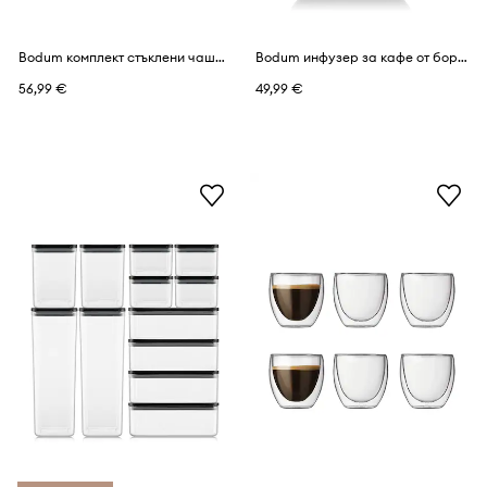
Bodum комплект стъклени чаши от боросиликатно стъкло 0,45 l
Bodum инфузер за кафе от боросиликатно стъкло 1 l
56,99 €
49,99 €