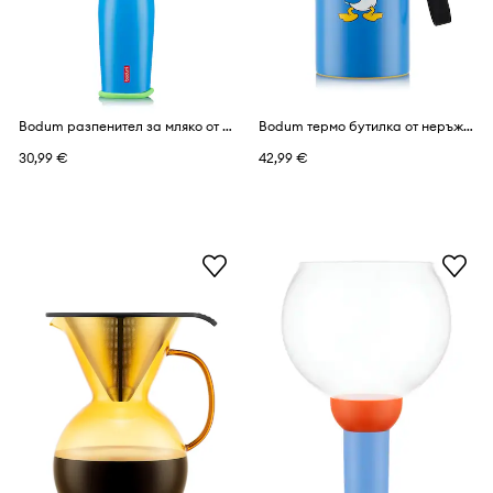
Bodum разпенител за мляко от пластмаса MoMA
Bodum термо бутилка от неръждаема стомана Melior Disney-Mickey 0,3 l
30,99 €
42,99 €