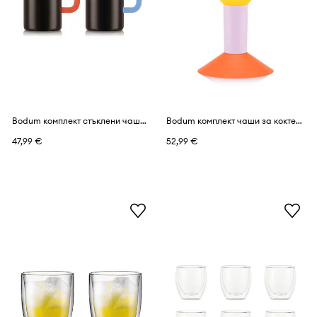
Bodum комплект стъклени чаши от стъкло 0,3 l
Bodum комплект чаши за коктейли от цветно стъкло 0,2 l
47,99 €
52,99 €