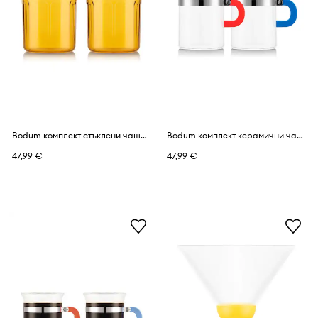
Bodum комплект стъклени чаши от боросиликатно стъкло 0,35 l
Bodum комплект керамични чаши от стъкло 0,3 l
47,99 €
47,99 €