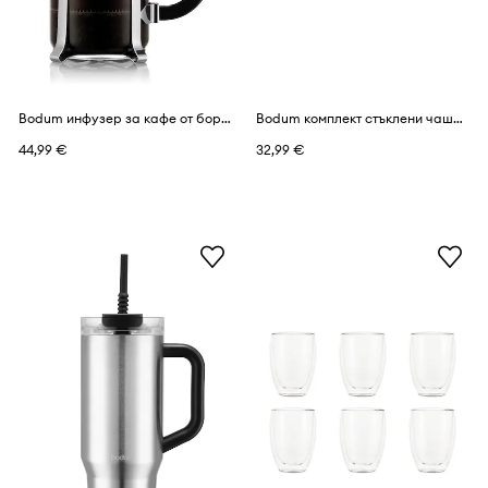
Bodum инфузер за кафе от боросиликатно стъкло 1 л
Bodum комплект стъклени чаши от боросиликатно стъкло 0,25 l
44,99 €
32,99 €