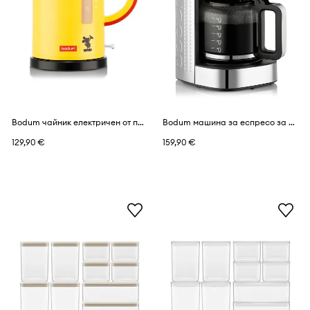
Bodum чайник електричен от пластмаса Ettore Disney-Mickey 1 l
Bodum машина за еспресо за кафе от неръждаема стомана Bistro 1,5l
129,90 €
159,90 €