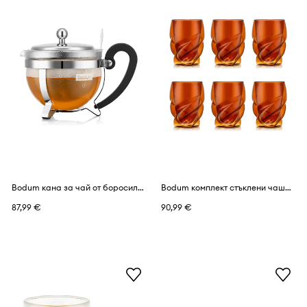
Bodum кана за чай от боросиликатно стъкло 7,5 x 13,5 x 18,11 cm
Bodum комплект стъклени чаши от боросиликатно стъкло 0,27 l
87,99 €
90,99 €