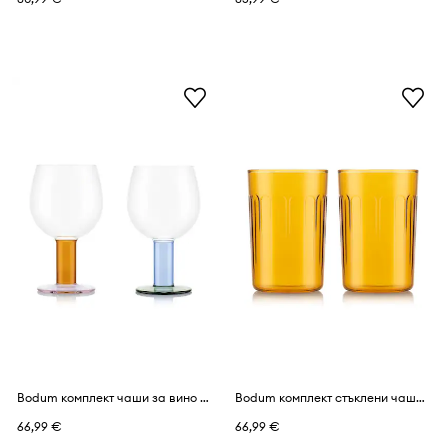
Bodum комплект чаши за вино от стъкло 0,3 l
Bodum комплект стъклени чаши от боросиликатно стъкло 0,5 l
66,99 €
66,99 €