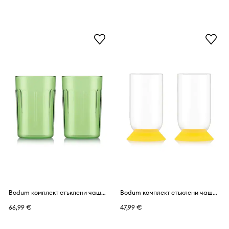
Bodum комплект стъклени чаши от боросиликатно стъкло 0,5 l
Bodum комплект стъклени чаши за бира от стъкло 0,37 l
66,99 €
47,99 €