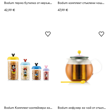
Bodum термо бутилка от неръждаема стомана Melior Disney-Mickey 0,3 l
Bodum комплект стъклени чаши от боросиликатно стъкло MoMA Chambord 0,3 l
42,99 €
47,99 €
Bodum Комплект контейнери за насипни продукти от пластмаса Chambordset Disney-Mickey
Bodum инфузер за чай от стъкло 1 l