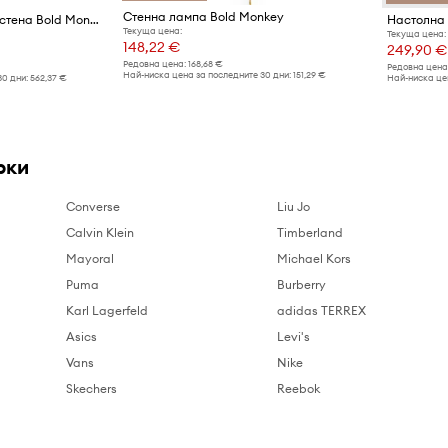
Стенна лампа Bold Monkey
Неонова декорация за стена Bold Monkey Gangsters
Текуща цена:
Текуща цена:
148,22 €
249,90 €
Редовна цена:
168,68 €
Редовна цена
Най-ниска цена за последните 30 дни:
151,29 €
30 дни:
562,37 €
Най-ниска цен
рки
Converse
Liu Jo
Calvin Klein
Timberland
Mayoral
Michael Kors
Puma
Burberry
Karl Lagerfeld
adidas TERREX
Asics
Levi's
Vans
Nike
Skechers
Reebok