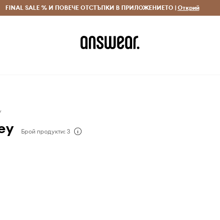
 и връщане за поръчки над 70 EUR
FINAL SALE % И ПОВЕЧЕ ОТСТЪПКИ В ПРИЛОЖЕНИЕТО |
Доставка 1-5 дни
Открий
Сп
y
ey
Брой продукти: 3
дизайнерски мебели на
 за младите по душа.
 да мисли за себе си
авагантна, забавна и
ко допълнителна.
изайна, които винаги
ат уникалното пред
. Освен че проектира
е и маси, Bold Monkey
а проектира мебели,