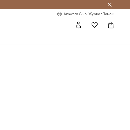
естявай с Answear Club
-20% за първа поръчка
Answear Club
Журнал
Помощ