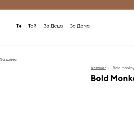
Само оригинални продукти
Безплатни доставка
Тя
Той
За Деца
За Дома
За дома
Всекидневна и спалня
Answear
Bold Monke
Bold Monk
Осветление
Bold Monkey: 
достъпни цени
Марката обича
като за екстр
просто мал
Любители на д
ще предпочет
еднообразното
дивани, столов
има за цел д