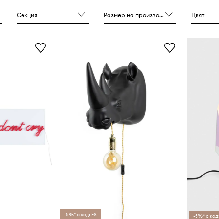
звикват разговори.
Секция
Размер на производителя
Цвят
-5%* с код: FS
-5%* с код: