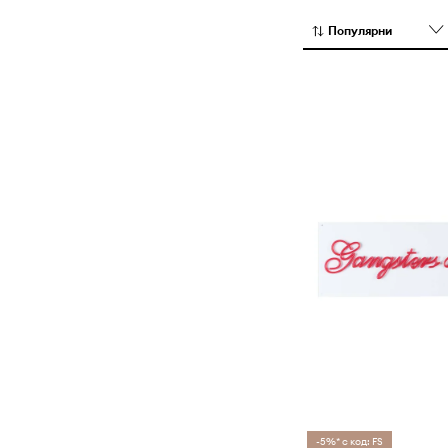
които да преди
Популярни
-5%* с код: FS