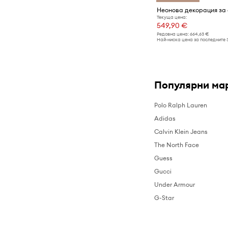
Текуща цена:
549,90 €
Редовна цена:
664,63 €
Най-ниска цена за последните 
Популярни ма
Polo Ralph Lauren
Adidas
Calvin Klein Jeans
The North Face
Guess
Gucci
Under Armour
G-Star