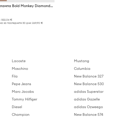
Настолна лампа Bold Monkey Diamond Dear
:
322,06 €
а за последните 30 дни:
269,90 €
Lacoste
Mustang
Moschino
Columbia
Fila
New Balance 327
Pepe Jeans
New Balance 530
Marc Jacobs
adidas Superstar
Tommy Hilfiger
adidas Gazelle
Diesel
adidas Ozweego
Champion
New Balance 574