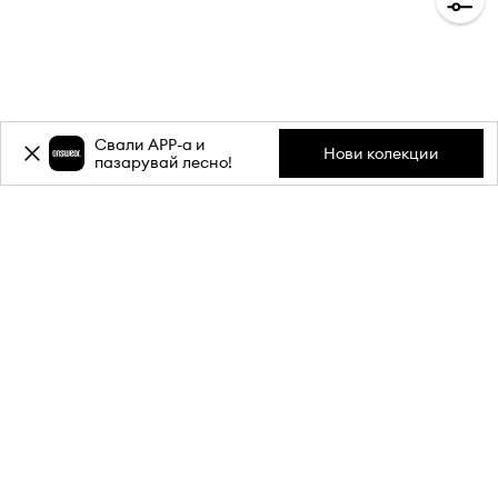
Свали APP-a и
Нови колекции
пазарувай лесно!
Абонирай се за бюлетина ни и
вземи
-20%
отстъпка** за
първата си поръчка.