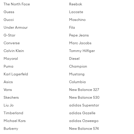
The North Face
Reebok
Guess
Lacoste
Gucci
Moschino
Under Armour
Fila
G-Star
Pepe Jeans
Converse
Marc Jacobs
Calvin Klein
Tommy Hilfiger
Mayoral
Diesel
Puma
Champion
Karl Lagerfeld
Mustang
Asics
Columbia
Vans
New Balance 327
Skechers
New Balance 530
Liu Jo
adidas Superstar
Timberland
adidas Gazelle
Michael Kors
adidas Ozweego
Burberry
New Balance 574