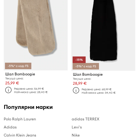
-15%
-5%* с код: FS
-5%* с код: FS
Шал Bomboogie
Шал Bomboogie
Текуща цена:
Текуща цена:
25,99 €
28,99 €
Редовна цена:
56,99 €
Редовна цена:
68,99 €
Най-ниска цена:
28,40 €
Най-ниска цена:
34,40 €
Популярни марки
Polo Ralph Lauren
adidas TERREX
Adidas
Levi's
Calvin Klein Jeans
Nike