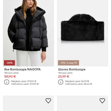
-50%
-5%* с код: FS
Яке Bomboogie NAGOYA
Шапка Bomboogie
Текуща цена:
Текуща цена:
189,90 €
25,99 €
Редовна цена:
379,90 €
Редовна цена:
56,99 €
Най-ниска цена:
379,90 €
Най-ниска цена:
28,40 €