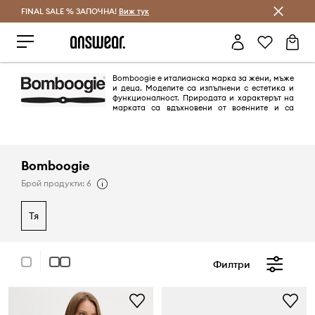
FINAL SALE % ЗАПОЧНА!
Спестявай с Answear Club
Виж тук
Bomboogie е италианска марка за жени, мъже
и деца. Моделите са изпълнени с естетика и
функционалност. Природата и характерът на
марката са вдъхновени от военните и са
пример за адаптация и самочувствие при всякакви обстоятелства.
Препратките към армията, които винаги са били запазена марка на
Bomboogie, са интегрирани в съвременния градски стил. Докоснете
се до моделите, носещи духа на смелостта и решителността, които
няма да ви изневерят със своята функционалност.
Bomboogie
Брой продукти: 6
тя
Филтри