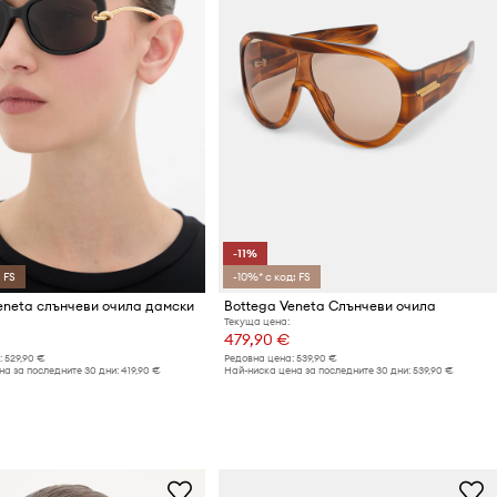
-11%
 FS
-10%* с код: FS
eneta слънчеви очила дамски
Bottega Veneta Слънчеви очила
Текуща цена:
479,90 €
:
529,90 €
Редовна цена:
539,90 €
а за последните 30 дни:
419,90 €
Най-ниска цена за последните 30 дни:
539,90 €