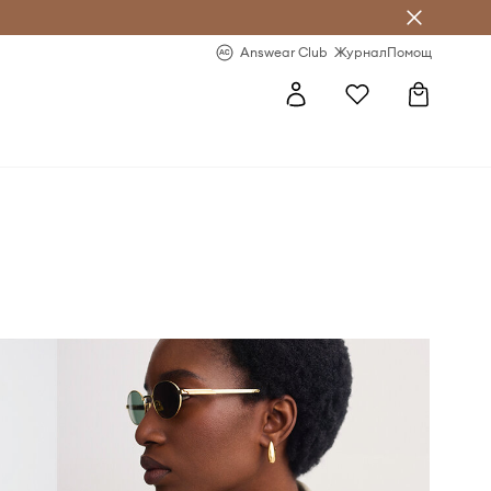
естявай с Answear Club
-20% за първа поръчка
Answear Club
Журнал
Помощ