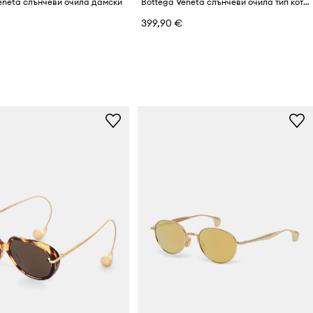
eneta слънчеви очила дамски
Bottega Veneta слънчеви очила тип котешко око дамски
€
399,90 €