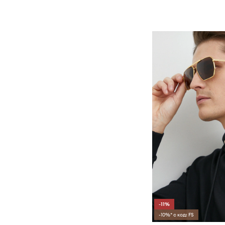
-11%
-10%* с код: FS