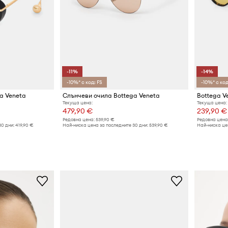
-11%
-14%
-10%* с код: FS
-10%* с код
a Veneta
Слънчеви очила Bottega Veneta
Bottega V
Текуща цена:
Текуща цена:
479,90 €
239,90 €
Редовна цена:
539,90 €
Редовна цена
30 дни:
419,90 €
Най-ниска цена за последните 30 дни:
539,90 €
Най-ниска цен