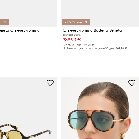
д: FS
-10%* с код: FS
eneta слънчеви очила
Слънчеви очила Bottega Veneta
Текуща цена:
339,90 €
Редовна цена:
529,90 €
Най-ниска цена за последните 30 дни:
349,90 €