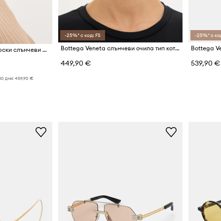
-25%* с код: FS
-25%* с ко
Bottega Veneta слънчеви очила тип котешко око дамски
Bottega V
Bottega Veneta авиаторски слънчеви очила дамски
449,90 €
539,90 €
30 дни:
459,90 €