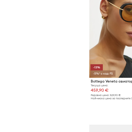
-13%
-5%* с код: FS
Текуща цена:
459,90 €
Редовна цена:
529,90 €
Най-ниска цена за последните 