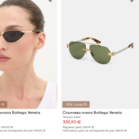
 FS
-10%* с код: FS
очила Bottega Veneta
Слънчеви очила Bottega Veneta
Текуща цена:
339,90 €
:
459,90 €
Редовна цена:
539,90 €
а за последните 30 дни:
459,90 €
Най-ниска цена за последните 30 дни:
359,90 €