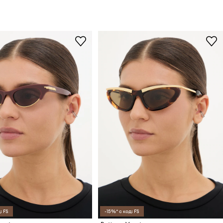
: FS
-15%* с код: FS