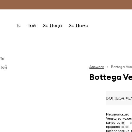
Само оригинални продукти
Безплатни доставка
Тя
Той
За Деца
За Дома
Тя
Той
Аксесоари
Answear
Bottega Ve
Bottega V
Аксесоари
Слънчеви очила
Слънчеви очила
Италианскат
Veneta за коже
качеството
предназна
безпроблемно 