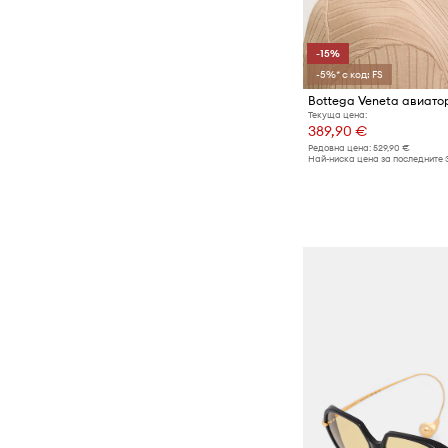
-15%
-5%* с код: FS
Текуща цена:
389,90 €
Редовна цена:
529,90 €
Най-ниска цена за последните 