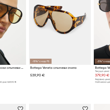
-15%* с код: FS
-5%* с код:
Bottega Veneta авиаторски слънчеви очила дамски
Bottega Veneta слънчеви очила
Bottega V
Текуща цена:
539,90 €
379,90 €
Редовна цена
30 дни:
529,90 €
Най-ниска цен