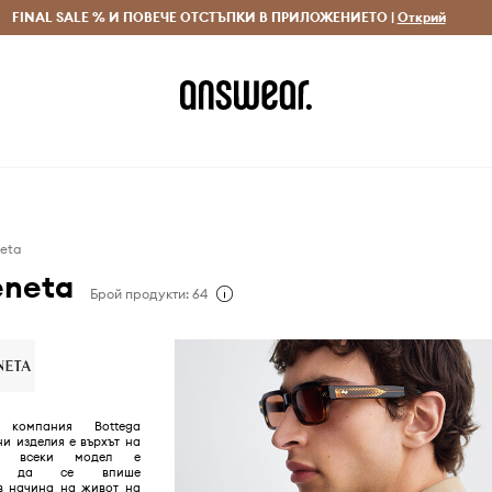
 и връщане за поръчки над 70 EUR
FINAL SALE % И ПОВЕЧЕ ОТСТЪПКИ В ПРИЛОЖЕНИЕТО |
Доставка 1-5 дни
Открий
Сп
neta
eneta
Брой продукти: 64
а компания Bottega
ни изделия е върхът на
 и всеки модел е
чен да се впише
в начина на живот на