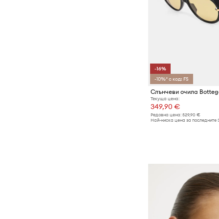
-16%
-10%* с код: FS
Слънчеви очила Botteg
Текуща цена:
349,90 €
Редовна цена:
529,90 €
Най-ниска цена за последните 