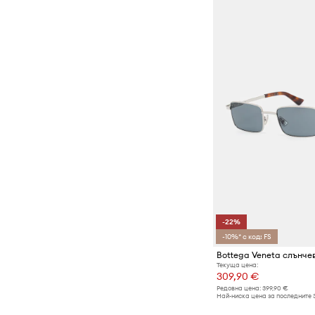
-22%
-10%* с код: FS
Bottega Veneta слънче
Текуща цена:
309,90 €
Редовна цена:
399,90 €
Най-ниска цена за последните 