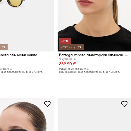
-15%
: FS
-5%* с код: FS
eneta слънчеви очила
Bottega Veneta авиаторски слънчеви очила дамски
Текуща цена:
389,90 €
:
359,90 €
Редовна цена:
529,90 €
а за последните 30 дни:
279,90 €
Най-ниска цена за последните 30 дни:
459,90 €