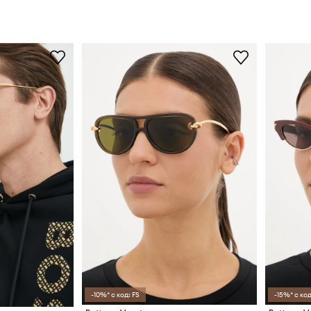
-10%* с код: FS
-15%* с код