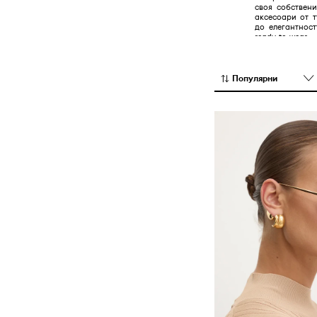
своя собствен
аксесоари от т
до елегантнос
ready-to-wear
прага на разко
идеали на бран
само да бъд
износване в п
Популярни
напред, но с
останат актуа
винаги подръ
клиенти.