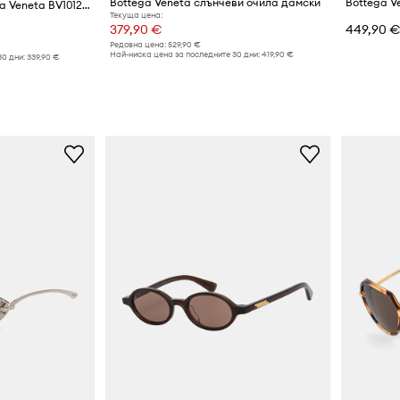
Bottega Veneta слънчеви очила дамски
Bottega V
Слънчеви очила Bottega Veneta BV1012S
Текуща цена:
379,90 €
449,90 
Редовна цена:
529,90 €
Най-ниска цена за последните 30 дни:
419,90 €
30 дни:
339,90 €