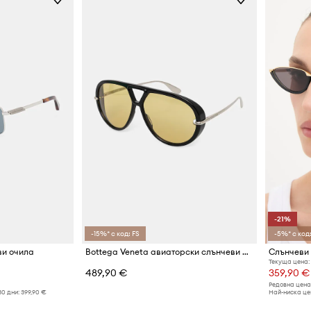
-21%
-15%* с код: FS
-5%* с код:
ви очила
Bottega Veneta авиаторски слънчеви очила мъжки
Слънчеви 
Текуща цена:
489,90 €
359,90 €
Редовна цена
30 дни:
399,90 €
Най-ниска цен