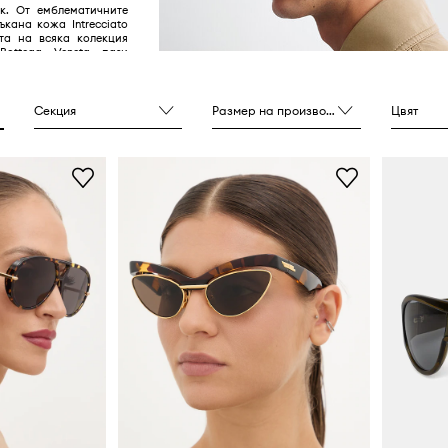
ик. От емблематичните
ъкана кожа Intrecciato
тта на всяка колекция
, Bottega Veneta пази
ша и вкуса. Основните
да са артикулите й не
ат издръжливи на
родължение на години
Секция
Размер на производителя
Цвят
ъщо така трябва да
лни по стил, за да са
ка на своите лоялни