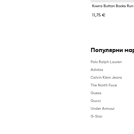
11,75 €
Популярни ма
Polo Ralph Lauren
Adidas
Calvin Klein Jeans
The North Face
Guess
Gucci
Under Armour
G-Star