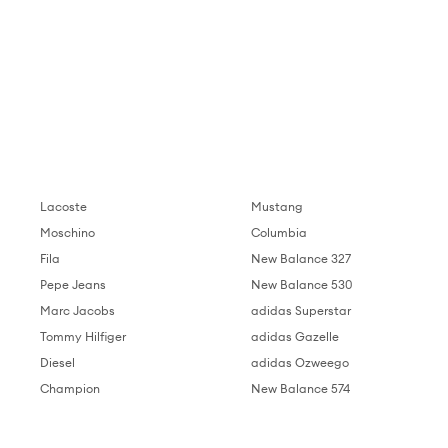
Lacoste
Mustang
Moschino
Columbia
Fila
New Balance 327
Pepe Jeans
New Balance 530
Marc Jacobs
adidas Superstar
Tommy Hilfiger
adidas Gazelle
Diesel
adidas Ozweego
Champion
New Balance 574