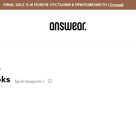
 и връщане за поръчки над 70 EUR
FINAL SALE % И ПОВЕЧЕ ОТСТЪПКИ В ПРИЛОЖЕНИЕТО |
Доставка 1-5 дни
Открий
Сп
s
oks
Брой продукти: 1
е вълнуващ списък с
 дизайнерски книги,
т да образоват и
ладите хора. Ярките и
лаш карти, настолни
ерактивни книжки с
е харесат на новите
големите деца могат да
 важни научни,
и и исторически теми.