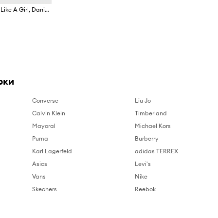
Книга Button Books Run Like A Girl, Danielle Brown
рки
Converse
Liu Jo
Calvin Klein
Timberland
Mayoral
Michael Kors
Puma
Burberry
Karl Lagerfeld
adidas TERREX
Asics
Levi's
Vans
Nike
Skechers
Reebok