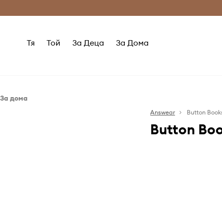
Само оригинални продукти
Безплатни доставка
Тя
Той
За Деца
За Дома
За дома
Лайфстайл
Answear
Button Book
Button Bo
Идеи за подаръци
Книжарница Answear
Button Books 
иновативни и
които целя
вдъхновяват м
атрактивни ф
книги и инт
дейности ще с
читатели, а по-
научат за
геополитическ