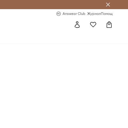
естявай с Answear Club
-20% за първа поръчка
Answear Club
Журнал
Помощ