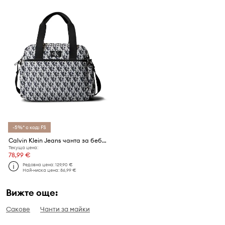
-5%* с код: FS
Calvin Klein Jeans чанта за бебе
Текуща цена:
78,99 €
Редовна цена:
129,90 €
Най-ниска цена:
86,99 €
Вижте още:
Сакове
Чанти за майки