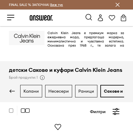
FINAL SALE % ЗАПОЧНА!
Спестявай с Answear Club
Виж тук
Calvin Klein Jeans е премиум марка за
ежедневна мода, предлагаща модерна,
минималистична и чувствена естетика.
Основана през 1968 г., тя залага на
емблематичния американски стил, като предлага висококачествен
деним, облекло и аксесоари с изчистени линии и младежки,
провокативен дух. Марката е известна с дизайнерските си дънки,
облеклото с акцент върху логото и ангажимента си към използването
на устойчиви материали.
детски Сакове и куфари Calvin Klein Jeans
Брой продукти: 1
колани
несесери
раници
сакове и ку
Филтри