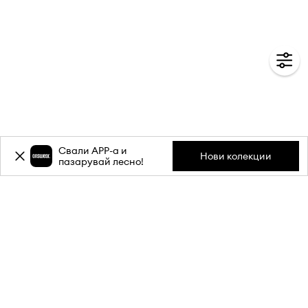
Свали APP-a и
Нови колекции
пазарувай лесно!