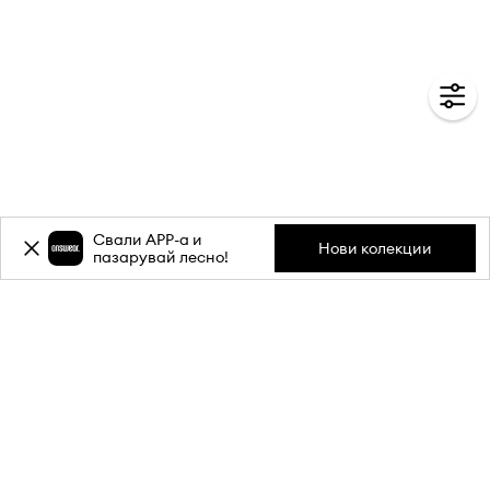
Свали APP-a и
Нови колекции
пазарувай лесно!