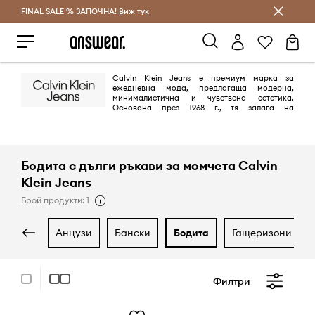
FINAL SALE % ЗАПОЧНА!
Спестявай с Answear Club
Виж тук
Calvin Klein Jeans е премиум марка за
ежедневна мода, предлагаща модерна,
минималистична и чувствена естетика.
Основана през 1968 г., тя залага на
емблематичния американски стил, като предлага висококачествен
деним, облекло и аксесоари с изчистени линии и младежки,
провокативен дух. Марката е известна с дизайнерските си дънки,
облеклото с акцент върху логото и ангажимента си към използването
на устойчиви материали.
Бодита с дълги ръкави за момчета Calvin
Klein Jeans
Брой продукти: 1
анцузи
бански
бодита
гащеризони и р
Филтри