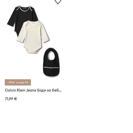
-15%* с код: FS
Calvin Klein Jeans боди за бебе с памук 2 броя
71,99 €