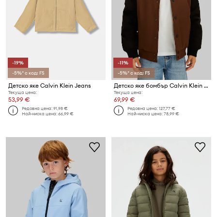
-19%
-11%
-5%* с код: FS
-5%* с код: FS
Детско яке Calvin Klein Jeans
Детско яке бомбър Calvin Klein Jeans
Текуща цена:
Текуща цена:
53,99 €
69,99 €
Редовна цена:
91,98 €
Редовна цена:
127,77 €
Най-ниска цена:
66,99 €
Най-ниска цена:
78,99 €