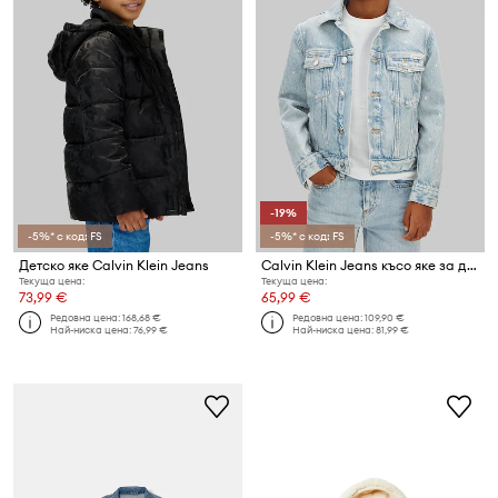
-19%
-5%* с код: FS
-5%* с код: FS
Детско яке Calvin Klein Jeans
Calvin Klein Jeans късо яке за деца от деним
Текуща цена:
Текуща цена:
73,99 €
65,99 €
Редовна цена:
168,68 €
Редовна цена:
109,90 €
Най-ниска цена:
76,99 €
Най-ниска цена:
81,99 €