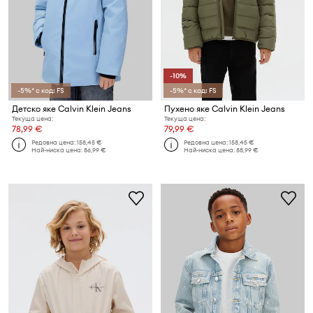
-10%
-5%* с код: FS
-5%* с код: FS
Детско яке Calvin Klein Jeans
Пухено яке Calvin Klein Jeans
Текуща цена:
Текуща цена:
78,99 €
79,99 €
Редовна цена:
158,45 €
Редовна цена:
158,45 €
Най-ниска цена:
86,99 €
Най-ниска цена:
88,99 €