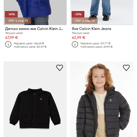
-16%
-10%
-5%* с код: FS
-5%* с код: FS
Детско зимно яке Calvin Klein Jeans
Яке Calvin Klein Jeans
Текуща цена:
Текуща цена:
67,99 €
62,99 €
Редовна цена:
168,68 €
Редовна цена:
127,77 €
Най-ниска цена:
80,99 €
Най-ниска цена:
69,99 €