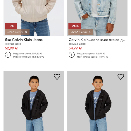
-10%
-25%
-5%* с код: FS
-5%* с код: FS
Яке Calvin Klein Jeans
Calvin Klein Jeans късо яке за деца от деним
Текуща цена:
Текуща цена:
52,99 €
54,99 €
Редовна цена:
107,32 €
Редовна цена:
92,99 €
Най-ниска цена:
58,99 €
Най-ниска цена:
73,99 €