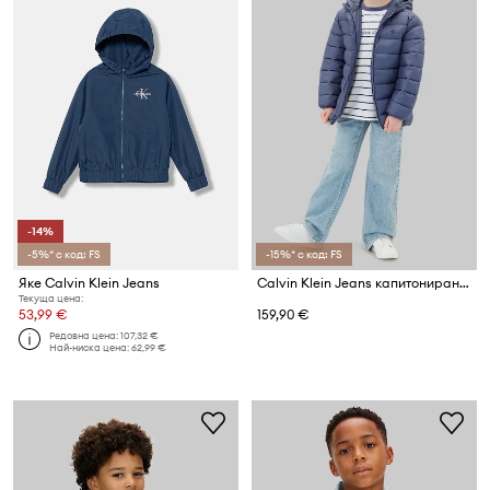
-14%
-5%* с код: FS
-15%* с код: FS
Яке Calvin Klein Jeans
Calvin Klein Jeans капитонирано яке за деца
Текуща цена:
53,99 €
159,90 €
Редовна цена:
107,32 €
Най-ниска цена:
62,99 €