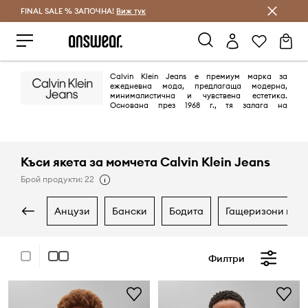
FINAL SALE % ЗАПОЧНА!
Спестявай с Answear Club
Виж тук
Calvin Klein Jeans е премиум марка за
ежедневна мода, предлагаща модерна,
минималистична и чувствена естетика.
Основана през 1968 г., тя залага на
емблематичния американски стил, като предлага висококачествен
деним, облекло и аксесоари с изчистени линии и младежки,
провокативен дух. Марката е известна с дизайнерските си дънки,
облеклото с акцент върху логото и ангажимента си към използването
на устойчиви материали.
Къси якета за момчета Calvin Klein Jeans
Брой продукти: 22
анцузи
бански
бодита
гащеризони и ри
Филтри