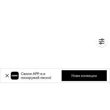
Свали APP-a и
Нови колекции
пазарувай лесно!