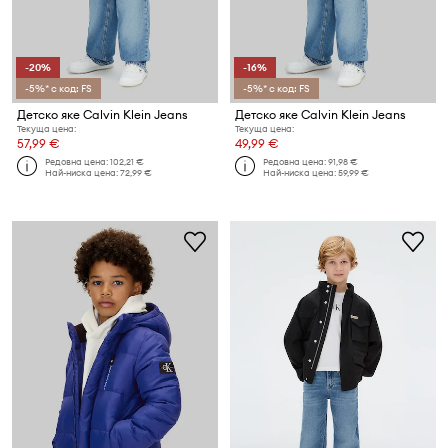
-20%
-16%
-5%* с код: FS
-5%* с код: FS
Детско яке Calvin Klein Jeans
Детско яке Calvin Klein Jeans
Текуща цена:
Текуща цена:
57,99 €
49,99 €
Редовна цена:
102,21 €
Редовна цена:
91,98 €
Най-ниска цена:
72,99 €
Най-ниска цена:
59,99 €