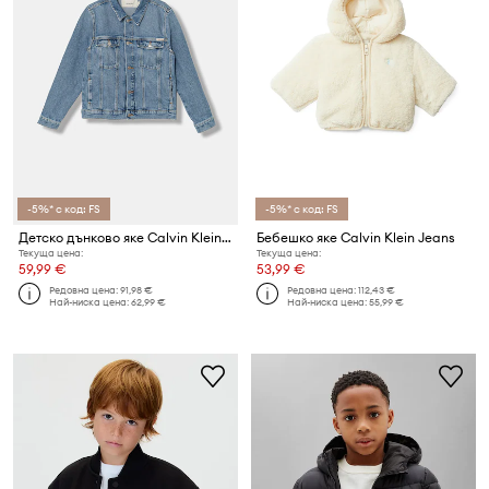
-5%* с код: FS
-5%* с код: FS
Детско дънково яке Calvin Klein Jeans
Бебешко яке Calvin Klein Jeans
Текуща цена:
Текуща цена:
59,99 €
53,99 €
Редовна цена:
91,98 €
Редовна цена:
112,43 €
Най-ниска цена:
62,99 €
Най-ниска цена:
55,99 €