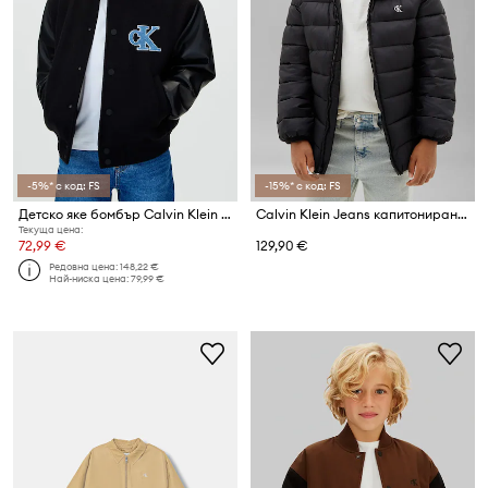
-5%* с код: FS
-15%* с код: FS
Детско яке бомбър Calvin Klein Jeans
Calvin Klein Jeans капитонирано яке за деца
Текуща цена:
72,99 €
129,90 €
Редовна цена:
148,22 €
Най-ниска цена:
79,99 €