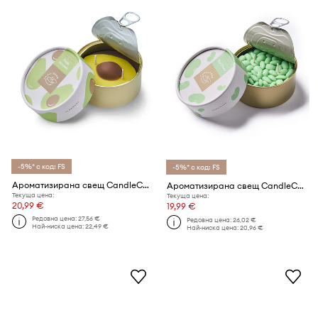
-5%* с код: FS
-5%* с код: FS
Ароматизирана свещ CandleCan Fresh Avocado 290 g
Ароматизирана свещ CandleCan Mint Beans
Текуща цена:
Текуща цена:
20,99 €
19,99 €
Редовна цена:
27,56 €
Редовна цена:
26,02 €
Най-ниска цена:
22,49 €
Най-ниска цена:
20,96 €