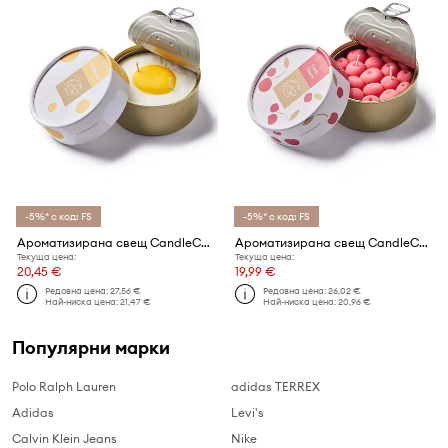
-5%* с код: FS
-5%* с код: FS
Ароматизирана свещ CandleCan Vanilla Egg
Ароматизирана свещ CandleCan Fruity Cherry
Текуща цена:
Текуща цена:
20,45 €
19,99 €
Редовна цена:
27,56 €
Редовна цена:
26,02 €
Най-ниска цена:
21,47 €
Най-ниска цена:
20,96 €
Популярни марки
Polo Ralph Lauren
adidas TERREX
Adidas
Levi's
Calvin Klein Jeans
Nike