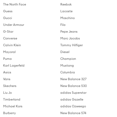
The North Face
Reebok
Guess
Lacoste
Gucci
Moschino
Under Armour
Fila
G-Star
Pepe Jeans
Converse
Marc Jacobs
Calvin Klein
Tommy Hilfiger
Mayoral
Diesel
Puma
Champion
Karl Lagerfeld
Mustang
Asics
Columbia
Vans
New Balance 327
Skechers
New Balance 530
Liu Jo
adidas Superstar
Timberland
adidas Gazelle
Michael Kors
adidas Ozweego
Burberry
New Balance 574