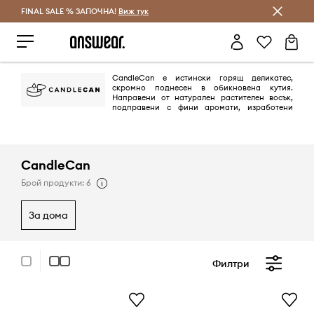
FINAL SALE % ЗАПОЧНА!
Спестявай с Answear Club
Виж тук
CandleCan е истински горящ деликатес,
скромно поднесен в обикновена кутия.
Направени от натурален растителен восък,
подправени с фини аромати, изработени
ръчно с грижа и са опаковани за петзвездно изживяване.
CandleCan
Брой продукти: 6
за дома
Филтри