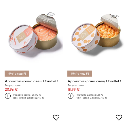
-5%* с код: FS
-5%* с код: FS
Ароматизирана свещ CandleCan Orange Salmon
Ароматизирана свещ CandleCan Caramel Popcorn
Текуща цена:
Текуща цена:
20,96 €
18,99 €
Редовна цена:
26,02 €
Редовна цена:
27,56 €
Най-ниска цена:
22,49 €
Най-ниска цена:
20,45 €