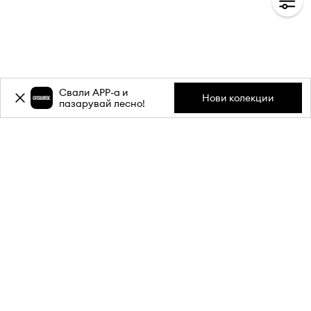
Свали APP-a и
Нови колекции
пазарувай лесно!
Абонирай се за бюлетина ни и
вземи
-20%
отстъпка** за
първата си поръчка.