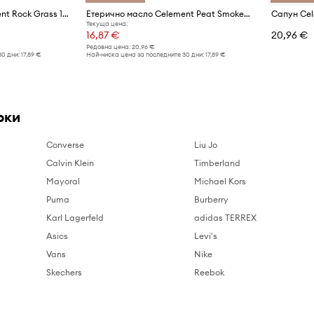
Етерично масло Celement Rock Grass 15 ml
Етерично масло Celement Peat Smoked 15 ml
Сапун Cel
Текуща цена:
16,87 €
20,96 €
Редовна цена:
20,96 €
30 дни:
17,89 €
Най-ниска цена за последните 30 дни:
17,89 €
рки
Converse
Liu Jo
Calvin Klein
Timberland
Mayoral
Michael Kors
Puma
Burberry
Karl Lagerfeld
adidas TERREX
Asics
Levi's
Vans
Nike
Skechers
Reebok