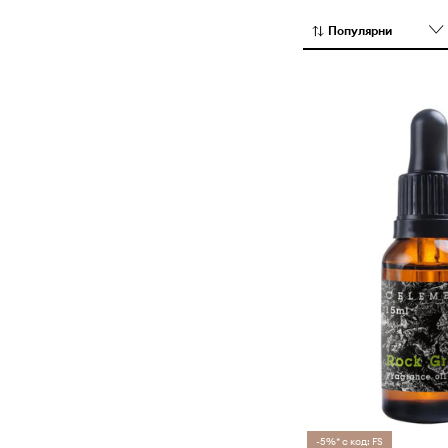
Популярни
-5%* с код: FS