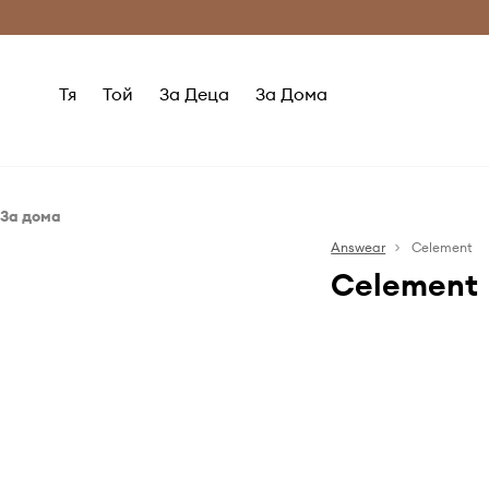
Само оригинални продукти
Безплатни доставка
Тя
Той
За Деца
За Дома
За дома
Домашно СПА
Answear
Celement
Celement
Продукти за красота
Свещи и аромати
Celement