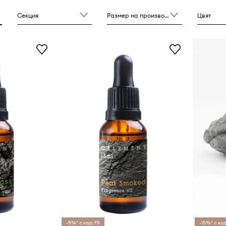
Секция
Размер на производителя
Цвят
-5%* с код: FS
-15%* с код