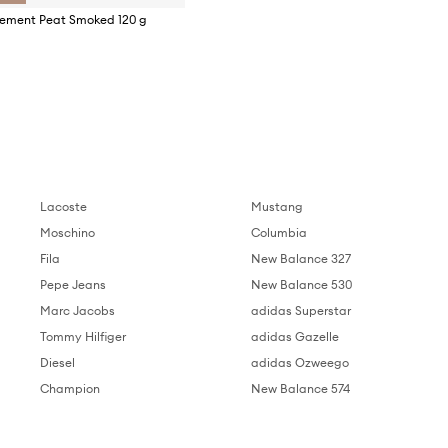
ement Peat Smoked 120 g
Lacoste
Mustang
Moschino
Columbia
Fila
New Balance 327
Pepe Jeans
New Balance 530
Marc Jacobs
adidas Superstar
Tommy Hilfiger
adidas Gazelle
Diesel
adidas Ozweego
Champion
New Balance 574