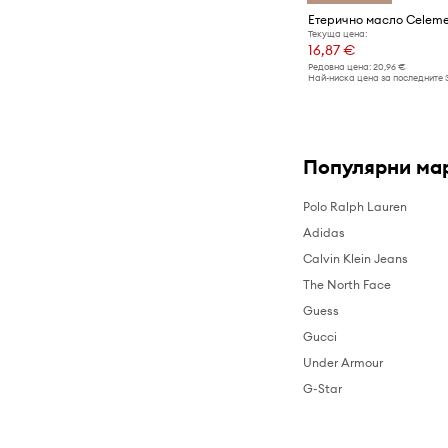
Текуща цена:
16,87 €
Редовна цена:
20,96 €
Най-ниска цена за последните 
Популярни ма
Polo Ralph Lauren
Adidas
Calvin Klein Jeans
The North Face
Guess
Gucci
Under Armour
G-Star