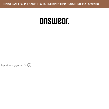
 и връщане за поръчки над 70 EUR
FINAL SALE % И ПОВЕЧЕ ОТСТЪПКИ В ПРИЛОЖЕНИЕТО |
Доставка 1-5 дни
Открий
Сп
Брой продукти: 3