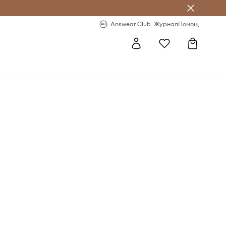
естявай с Answear Club
-20% за първа поръчка
Answear Club
Журнал
Помощ