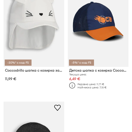
-30%* с код: FS
-5%* с код: FS
Coccodrillo шапка с козирка за деца от памук
Детска шапка с козирка Coccodrillo
Текуща цена:
11,99 €
6,49 €
Редовна цена:
11,71 €
Най-ниска цена:
7,15 €