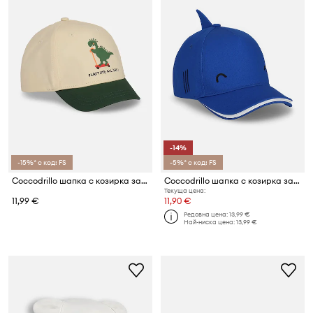
-14%
-15%* с код: FS
-5%* с код: FS
Coccodrillo шапка с козирка за деца от памук
Coccodrillo шапка с козирка за деца от памук
Текуща цена:
11,99 €
11,90 €
Редовна цена:
13,99 €
Най-ниска цена:
13,99 €