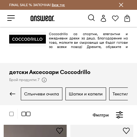
FINAL SALE % ЗАПОЧНА!
Спестявай с Answear Club
Виж тук
Coccodrillo са спортни, елегантни и
ежедневни дрехи за деца. Благодарение на
това, малките ви съкровища ще бъдат готови
за всеки повод! Дрехите, обувките и
аксесоарите за най-малките се характеризират с най-високо
качество, деликатни и естествени материи, уникален дизайн и
очарователни апликации.
детски Аксесоари Coccodrillo
Брой продукти: 7
слънчеви очила
шапки и капели
текстил
Филтри