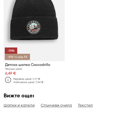
-13%
-5%* с код: FS
Детска шапка Coccodrillo
Текуща цена:
6,49 €
Редовна цена:
11,71 €
Най-ниска цена:
7,49 €
Вижте още:
Шапки и капели
Слънчеви очила
Текстил