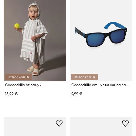
-15%* с код: FS
-15%* с код: FS
Coccodrillo от памук
Coccodrillo слънчеви очила за деца
18,99 €
9,99 €