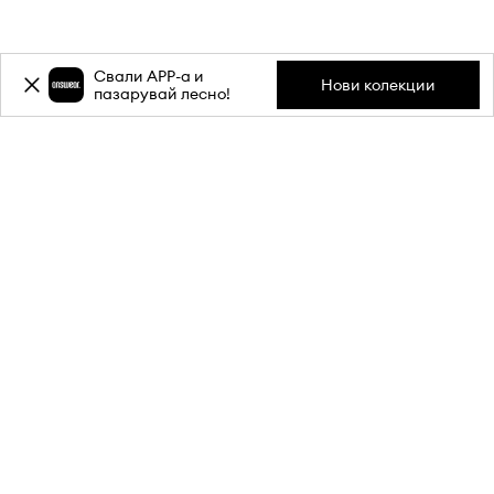
Свали APP-a и
Нови колекции
пазарувай лесно!
Абонирай се за бюлетина ни и
вземи
-20%
отстъпка** за
първата си поръчка.
Присъедини се към нашата общност, за да получаваш
информация за най-новите промоции и продукти.