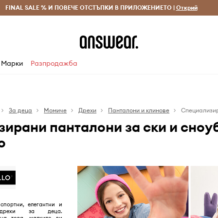
 и връщане за поръчки над 70 EUR
FINAL SALE % И ПОВЕЧЕ ОТСТЪПКИ В ПРИЛОЖЕНИЕТО |
Доставка 1-5 дни
Открий
Сп
Марки
Разпродажба
За деца
Момиче
Дрехи
Панталони и клинове
Специализи
ирани панталони за ски и сноу
o
 спортни, елегантни и
 дрехи за деца.
на това, малките ви