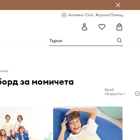
естявай с Answear Club
-20% за първа поръчка
Answear Club
Журнал
Помощ
рани
борд за момичета
Брой
продукти: 1