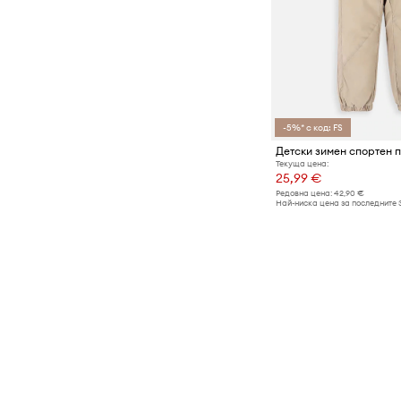
Шапки и капели
Текстил
-5%* с код: FS
Текуща цена:
25,99 €
Редовна цена:
42,90 €
Най-ниска цена за последните 