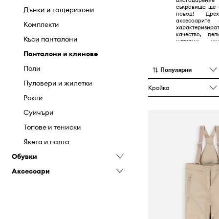
съкровища ще 
Панталони
Дънки и гащеризони
повод! Дре
аксесоарите
Пуловери и жилетки
Комплекти
характеризи
качество, дел
Ризи
Къси панталони
материи, у
очарователни а
Суичъри
Панталони и клинове
Тениски и блузи с дълъг ръкав
Поли
Популярни
Якета и палта
Пуловери и жилетки
Кройка
Рокли
Суичъри
Топове и тениски
Якета и палта
Обувки
Аксесоари
Балеринки
Чехли и сандали
Портфейли
Раници
Слънчеви очила