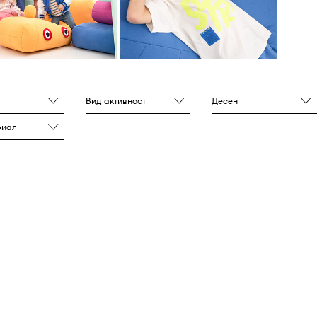
Вид активност
Десен
риал