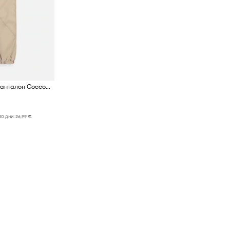
Детски зимен спортен панталон Coccodrillo
30 дни:
26,99 €