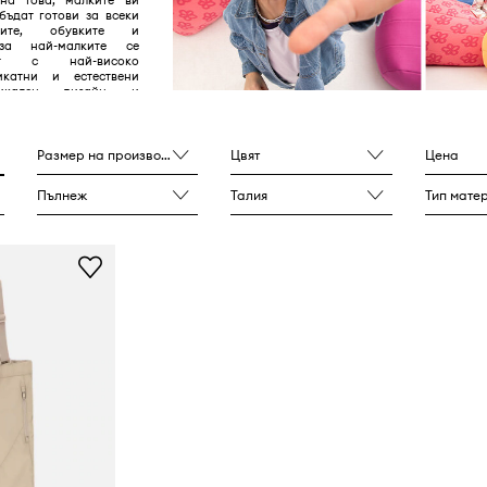
бъдат готови за всеки
хите, обувките и
 за най-малките се
рат с най-високо
икатни и естествени
никален дизайн и
пликации.
Размер на производителя
Цвят
Цена
Пълнеж
Талия
Тип мате