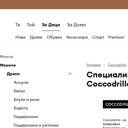
Само оригинални продукти
Безплатни доставка
Тя
Той
За Деца
За Дома
Нови
Дрехи
Обувки
Аксесоари
Спорт
Premium
Момче
Момиче
Дрехи
Answear
Coccodrillo
Специализ
Обувки
Дрехи
Анцузи
Coccodrill
Аксесоари
Бельо
Чехли и сандали
Анцузи
Бодита
Слънчеви очила
Бельо
Гащеризони и ританки
Шапки и капели
Блузи и ризи
Дънки и гащеризони
Текстил
Бодита
Комплекти
Гащеризони
Coccodrillo са
ежедневни
Къси панталони
Гащеризони и ританки
Благодарение 