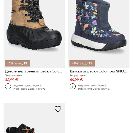
-5%* с код: FS
-5%* с код: FS
Детски велурени апрески Columbia CHILDREN S POWDERBUG ALPINE
Детски апрески Columbia SNOWTROT MID
Текуща цена:
Текуща цена:
46,99 €
46,99 €
Редовна цена:
76,64 €
Редовна цена:
76,64 €
Най-ниска цена:
48,99 €
Най-ниска цена:
49,99 €