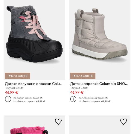
-5%* с код: FS
-5%* с код: FS
Детски велурени апрески Columbia CHILDREN S POWDERBUG ALPINE
Детски апрески Columbia SNOWTROT MID
Текуща цена:
Текуща цена:
46,99 €
46,99 €
Редовна цена:
76,64 €
Редовна цена:
76,64 €
Най-ниска цена:
49,99 €
Най-ниска цена:
49,99 €