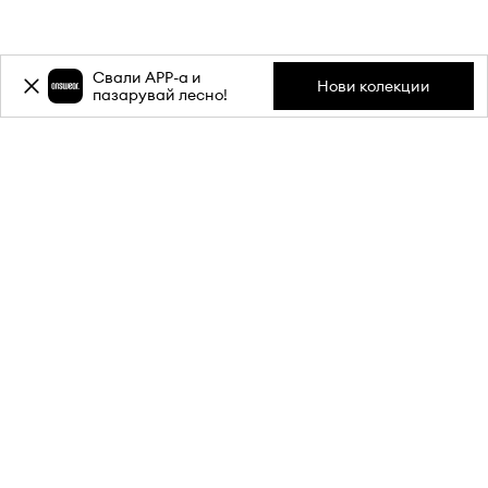
Свали APP-a и
Нови колекции
пазарувай лесно!
Абонирай се за бюлетина ни и
вземи
-20%
отстъпка** за
първата си поръчка.
Присъедини се към нашата общност, за да получаваш