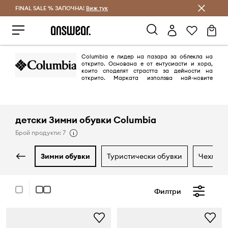
FINAL SALE % ЗАПОЧНА!
Спестявай с Answear Club
Виж тук
Columbia е лидер на пазара за облекла на
открито. Oснована е от ентусиасти и хора,
които споделят страстта за дейности на
открито. Марката използва най-новите
технологии и иновативни решения в производството на якета,
панталони, суичъри и обувки.
детски Зимни обувки Columbia
Брой продукти: 7
зимни обувки
туристически обувки
чехли 
Филтри