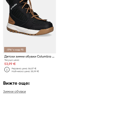
-5%* с код: FS
Детски зимни обувки Columbia YOUTH PORTLANDER
Текуща цена:
53,99 €
Редовна цена:
86,87 €
Най-ниска цена:
55,99 €
Вижте още:
Зимни обувки