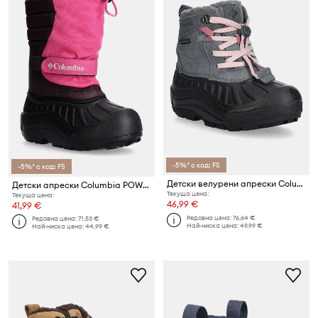
-5%* с код: FS
-5%* с код: FS
Детски велурени апрески Columbia YOUTH POWDERBUG ALPINE
Детски апрески Columbia POWDERBUG SNOWLITE
Текуща цена:
Текуща цена:
46,99 €
41,99 €
Редовна цена:
76,64 €
Редовна цена:
71,53 €
Най-ниска цена:
49,99 €
Най-ниска цена:
44,99 €