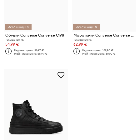
-5%* с код: FS
-5%* с код: FS
Обувки Converse Converse Cl98
Маратонки Converse Converse x Transformers All Star BB Shift CX
Текуща цена:
Текуща цена:
54,99 €
62,99 €
Редовна цена:
91,47 €
Редовна цена:
139,90 €
Най-ниска цена:
58,99 €
Най-ниска цена:
69,90 €