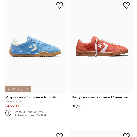
-5%* с код: FS
Маратонки Converse Run Star Trainer
Велурени маратонки Converse All Star Classic Trainer
Текуща цена:
54,99 €
83,90 €
Редовна цена:
91,52 €
Най-ниска цена:
58,99 €