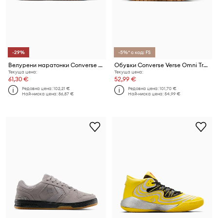
-29%
-5%* с код: FS
Велурени маратонки Converse Run Star Trainer
Обувки Converse Verse Omni Trainer
Текуща цена:
Текуща цена:
61,30 €
52,99 €
Редовна цена:
102,21 €
Редовна цена:
101,70 €
Най-ниска цена:
86,87 €
Най-ниска цена:
54,99 €