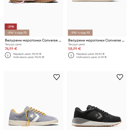
-21%
-5%* с код: FS
-5%* с код: FS
Велурени маратонки Converse Run Star Trainer
Велурени маратонки Converse All Star Classic Trainer
Текуща цена:
Текуща цена:
74,99 €
58,99 €
Редовна цена:
95,90 €
Редовна цена:
83,90 €
Най-ниска цена:
95,90 €
Най-ниска цена:
61,99 €