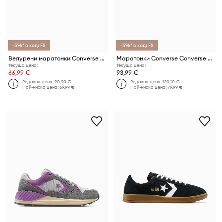
-5%* с код: FS
-5%* с код: FS
Велурени маратонки Converse All Star Classic Trainer
Маратонки Converse Converse Wave Trainer
Текуща цена:
Текуща цена:
66,99 €
93,99 €
Редовна цена:
90,90 €
Редовна цена:
120,10 €
Най-ниска цена:
69,99 €
Най-ниска цена:
79,99 €