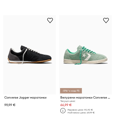
-5%* с код: FS
Converse Jogger маратонки
Велурени маратонки Converse All Star Classic Trainer
Текуща цена:
99,99 €
66,99 €
Редовна цена:
90,90 €
Най-ниска цена:
69,99 €