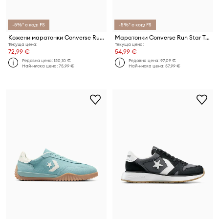
-5%* с код: FS
-5%* с код: FS
Кожени маратонки Converse Run Star Trainer
Маратонки Converse Run Star Trainer
Текуща цена:
Текуща цена:
72,99 €
54,99 €
Редовна цена:
120,10 €
Редовна цена:
97,09 €
Най-ниска цена:
75,99 €
Най-ниска цена:
57,99 €