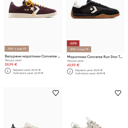
-22%
-5%* с код: FS
-5%* с код: FS
Велурени маратонки Converse All Star Classic Trainer
Маратонки Converse Run Star Trainer
Текуща цена:
Текуща цена:
59,99 €
69,99 €
Редовна цена:
83,90 €
Редовна цена:
89,99 €
Най-ниска цена:
62,99 €
Най-ниска цена:
89,99 €