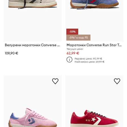
-10%
-5%* с код: FS
Велурени маратонки Converse AS-1 Pro
Маратонки Converse Run Star Trainer
Текуща цена:
109,90 €
62,99 €
Редовна цена:
90,99 €
Най-ниска цена:
69,99 €