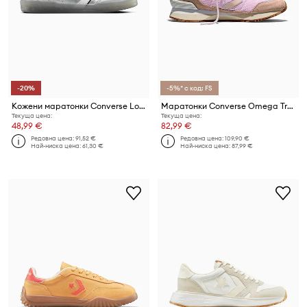
-20%
-5%* с код: FS
Кожени маратонки Converse Louie Lopez Pro 2
Маратонки Converse Omega Trainer SE
Текуща цена:
Текуща цена:
48,99 €
82,99 €
Редовна цена:
91,52 €
Редовна цена:
109,90 €
Най-ниска цена:
61,30 €
Най-ниска цена:
87,99 €