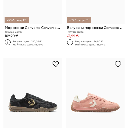
-5%* с код: FS
-5%* с код: FS
Маратонки Converse Converse Wave Trainer
Велурени маратонки Converse All Star Classic Trainer
Текуща цена:
Текуща цена:
109,90 €
61,99 €
Редовна цена:
130,33 €
Редовна цена:
74,90 €
Най-ниска цена:
86,99 €
Най-ниска цена:
65,99 €