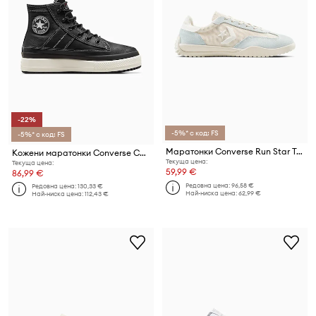
-22%
-5%* с код: FS
-5%* с код: FS
Маратонки Converse Run Star Trainer
Кожени маратонки Converse Chuck Taylor All Star Equip Waterproof
Текуща цена:
Текуща цена:
59,99 €
86,99 €
Редовна цена:
96,58 €
Редовна цена:
130,33 €
Най-ниска цена:
62,99 €
Най-ниска цена:
112,43 €