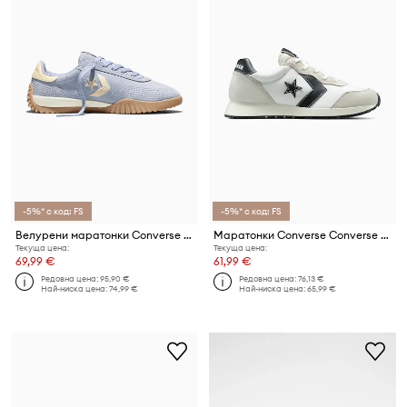
-5%* с код: FS
-5%* с код: FS
Велурени маратонки Converse Run Star Trainer
Маратонки Converse Converse Omega Trainer
Текуща цена:
Текуща цена:
69,99 €
61,99 €
Редовна цена:
95,90 €
Редовна цена:
76,13 €
Най-ниска цена:
74,99 €
Най-ниска цена:
65,99 €