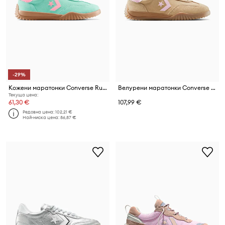
-29%
Кожени маратонки Converse Run Star Trainer
Велурени маратонки Converse Run Star Trainer
Текуща цена:
61,30 €
107,99 €
Редовна цена:
102,21 €
Най-ниска цена:
86,87 €