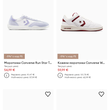
-5%* с код: FS
-5%* с код: FS
Маратонки Converse Run Star Trainer
Кожени маратонки Converse Weapon
Текуща цена:
Текуща цена:
54,99 €
59,99 €
Редовна цена:
91,47 €
Редовна цена:
101,75 €
Най-ниска цена:
57,99 €
Най-ниска цена:
62,99 €