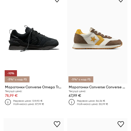
-10%
-5%* с код: FS
-5%* с код: FS
Маратонки Converse Omega Trainer SE
Маратонки Converse Converse Omega Trainer
Текуща цена:
Текуща цена:
78,99 €
67,99 €
Редовна цена:
109,90 €
Редовна цена:
86,36 €
Най-ниска цена:
87,99 €
Най-ниска цена:
55,99 €