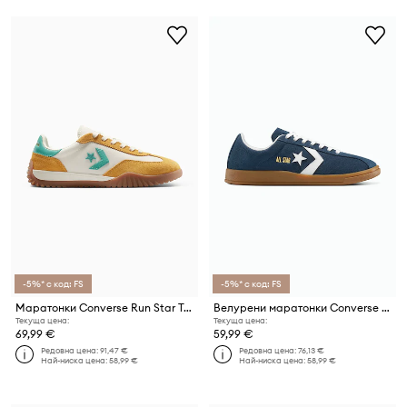
-5%* с код: FS
-5%* с код: FS
Маратонки Converse Run Star Trainer
Велурени маратонки Converse All Star Classic Trainer
Текуща цена:
Текуща цена:
69,99 €
59,99 €
Редовна цена:
91,47 €
Редовна цена:
76,13 €
Най-ниска цена:
58,99 €
Най-ниска цена:
58,99 €