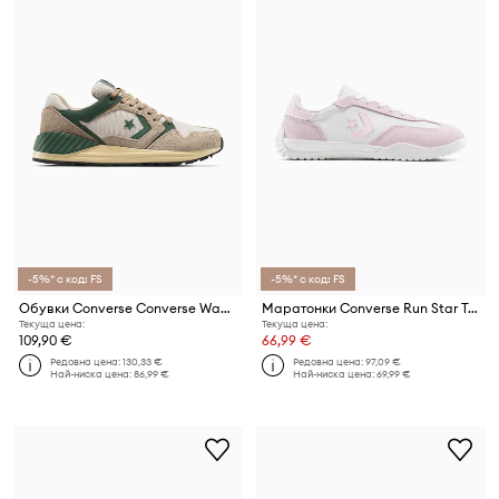
-5%* с код: FS
-5%* с код: FS
Обувки Converse Converse Wave Trainer
Маратонки Converse Run Star Trainer
Текуща цена:
Текуща цена:
109,90 €
66,99 €
Редовна цена:
130,33 €
Редовна цена:
97,09 €
Най-ниска цена:
86,99 €
Най-ниска цена:
69,99 €