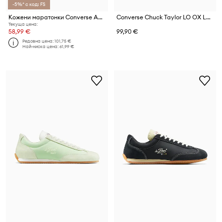
-5%* с код: FS
Кожени маратонки Converse AS-1 Pro
Converse Chuck Taylor LO OX Leopard маратонки дамски от кожа
Текуща цена:
58,99 €
99,90 €
Редовна цена:
101,75 €
Най-ниска цена:
61,99 €