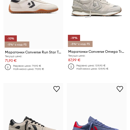
-19%
-10%
-5%* с код: FS
-5%* с код: FS
Маратонки Converse Omega Trainer SE
Маратонки Converse Run Star Trainer
Текуща цена:
Текуща цена:
87,99 €
71,90 €
Редовна цена:
109,90 €
Редовна цена:
79,90 €
Най-ниска цена:
109,90 €
Най-ниска цена:
79,90 €