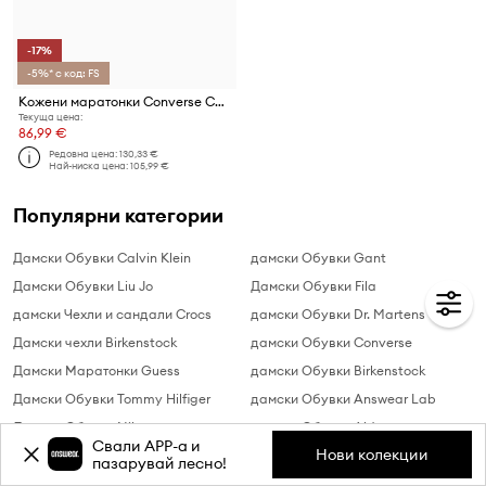
-17%
-5%* с код: FS
Кожени маратонки Converse Chuck Taylor All Star Equip Waterproof
Текуща цена:
86,99 €
Редовна цена:
130,33 €
Най-ниска цена:
105,99 €
Популярни категории
Дамски Обувки Calvin Klein
дамски Обувки Gant
Дамски Обувки Liu Jo
Дамски Обувки Fila
дамски Чехли и сандали Crocs
дамски Обувки Dr. Martens
Дамски чехли Birkenstock
дамски Обувки Converse
Дамски Маратонки Guess
дамски Обувки Birkenstock
Дамски Обувки Tommy Hilfiger
дамски Обувки Answear Lab
Дамски Обувки Nike
дамски Обувки Aldo
Свали APP-a и
Нови колекции
Дамски Обувки Adidas
дамски Обувки adidas Originals
пазарувай лесно!
Desigual Обувки
Дамски маратонки Tommy Hilfiger