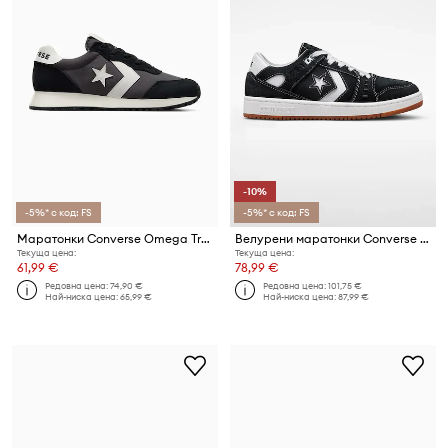
-10%
-5%* с код: FS
-5%* с код: FS
Маратонки Converse Omega Trainer
Велурени маратонки Converse AS-1 PRO
Текуща цена:
Текуща цена:
61,99 €
78,99 €
Редовна цена:
74,90 €
Редовна цена:
101,75 €
Най-ниска цена:
65,99 €
Най-ниска цена:
87,99 €