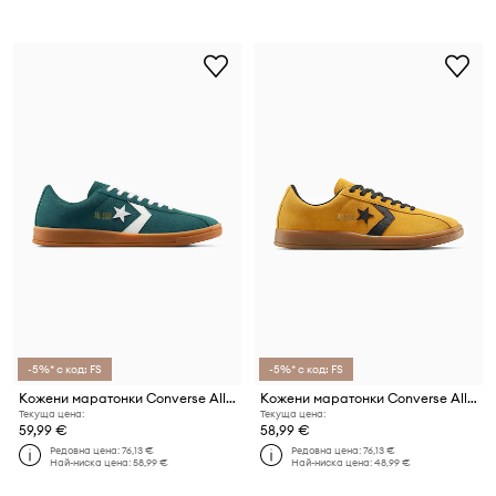
-5%* с код: FS
-5%* с код: FS
Кожени маратонки Converse All Star Classic Trainer
Кожени маратонки Converse All Star Classic Trainer
Текуща цена:
Текуща цена:
59,99 €
58,99 €
Редовна цена:
76,13 €
Редовна цена:
76,13 €
Най-ниска цена:
58,99 €
Най-ниска цена:
48,99 €