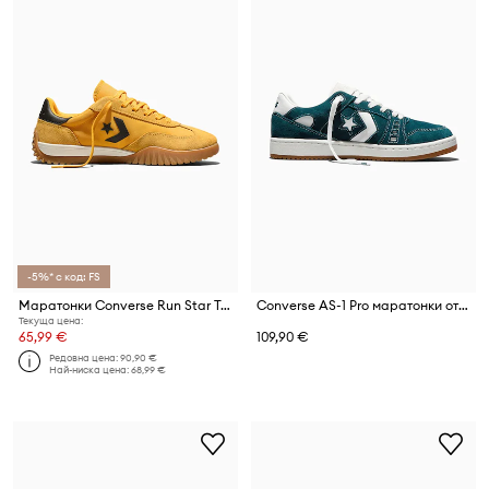
-5%* с код: FS
Маратонки Converse Run Star Trainer
Converse AS-1 Pro маратонки от кожа
Текуща цена:
65,99 €
109,90 €
Редовна цена:
90,90 €
Най-ниска цена:
68,99 €