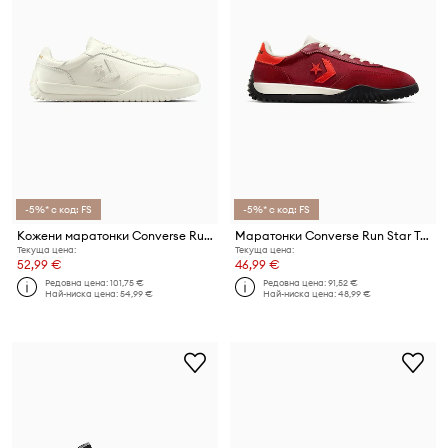
-5%* с код: FS
-5%* с код: FS
Кожени маратонки Converse Run Star Trainer
Маратонки Converse Run Star Trainer
Текуща цена:
Текуща цена:
52,99 €
46,99 €
Редовна цена:
101,75 €
Редовна цена:
91,52 €
Най-ниска цена:
54,99 €
Най-ниска цена:
48,99 €