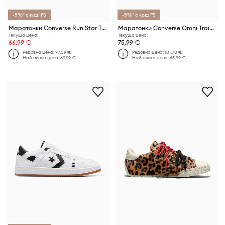
-5%* с код: FS
-5%* с код: FS
Маратонки Converse Run Star Trainer
Маратонки Converse Omni Trainer
Текуща цена:
Текуща цена:
66,99 €
75,99 €
Редовна цена:
97,09 €
Редовна цена:
101,70 €
Най-ниска цена:
69,99 €
Най-ниска цена:
65,99 €