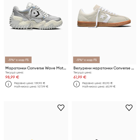
-5%* с код: FS
-5%* с код: FS
Маратонки Converse Wave Motion Trainer
Велурени маратонки Converse All Star Classic Trainer
Текуща цена:
Текуща цена:
98,99 €
61,99 €
Редовна цена:
139,90 €
Редовна цена:
83,90 €
Най-ниска цена:
107,99 €
Най-ниска цена:
65,99 €