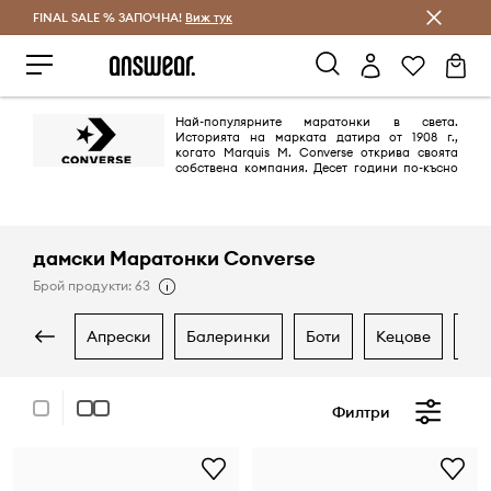
FINAL SALE % ЗАПОЧНА!
Спестявай с Answear Club
Виж тук
Най-популярните маратонки в света.
Историята на марката датира от 1908 г.,
когато Marquis M. Converse открива своята
собствена компания. Десет години по-късно
първите професионални баскетболни обувки се появяват на пазара -
Chuck Taylor All Star, култов модел, който свързва поколения. След
повече от сто години тяхната популярност не намалява. Те са
обичани не само от баскетболистите, но и от всички почитатели на
агресивния стил.
дамски Маратонки Converse
Брой продукти: 63
апрески
балеринки
боти
кецове
к
Филтри