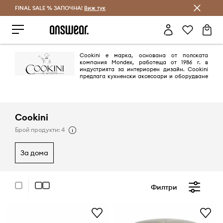
FINAL SALE % ЗАПОЧНА!
Спестявай с Answear Club
Виж тук
Cookini е марка, основана от полската
компания Mondex, работеща от 1986 г. в
индустрията за интериорен дизайн. Cookini
предлага кухненски аксесоари и оборудване
за готвене. Тиганите са изработени по швейцарска технология.
Покрити са с незалепващо покритие от най-високо качество. Освен
това марката предлага тенджери и чайници.
Cookini
Брой продукти: 4
за дома
Филтри