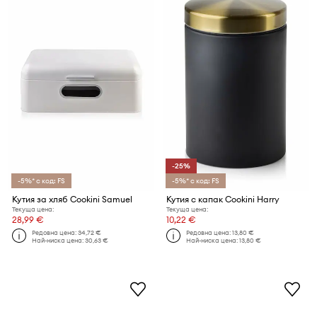
-25%
-5%* с код: FS
-5%* с код: FS
Кутия за хляб Cookini Samuel
Кутия с капак Cookini Harry
Текуща цена:
Текуща цена:
28,99 €
10,22 €
Редовна цена:
34,72 €
Редовна цена:
13,80 €
Най-ниска цена:
30,63 €
Най-ниска цена:
13,80 €