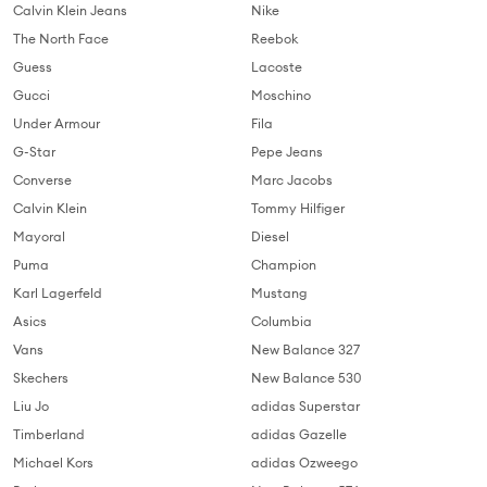
Calvin Klein Jeans
Nike
The North Face
Reebok
Guess
Lacoste
Gucci
Moschino
Under Armour
Fila
G-Star
Pepe Jeans
Converse
Marc Jacobs
Calvin Klein
Tommy Hilfiger
Mayoral
Diesel
Puma
Champion
Karl Lagerfeld
Mustang
Asics
Columbia
Vans
New Balance 327
Skechers
New Balance 530
Liu Jo
adidas Superstar
Timberland
adidas Gazelle
Michael Kors
adidas Ozweego