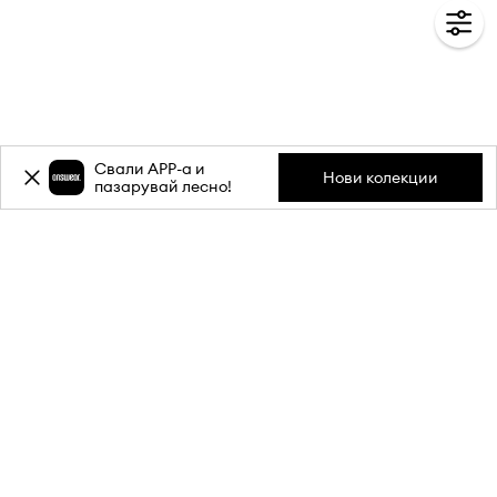
Свали APP-a и
Нови колекции
пазарувай лесно!
Абонирай се за бюлетина ни и
вземи
-20%
отстъпка** за