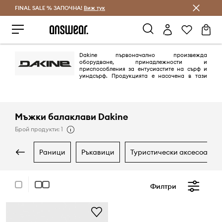
FINAL SALE % ЗАПОЧНА!
Спестявай с Answear Club
Виж тук
Dakine първоначално произвежда
оборудване, принадлежности и
приспособления за ентусиастите на сърф и
уиндсърф. Продукцията е насочена в тази
посока, тъй като основателя на Dakine активно упражнява тези
спортове.
Мъжки балаклави Dakine
Брой продукти: 1
раници
ръкавици
туристически аксесоари
Филтри