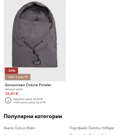
-50%
-5%* с код: FS
Балаклава Dakine Prowler
Текуща цена:
28,40 €
Редовна цена:
56,99 €
Най-ниска цена:
56,99 €
Популярни категории
Якета Calvin Klein
Портфейл Tommy Hilfiger