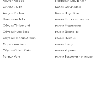
Анцузи Adidas
Портфейл Calvin Klein
Суичъри Nike
Колан Calvin Klein
Анцузи Reebok
Колан Hugo Boss
Панталони Nike
мъжки Шапки с козирка
Обувки Timberland
мъжки Маратонки
Обувки Hugo Boss
мъжки Джапанки
Обувки Emporio Armani
мъжки Пижами
Маратонки Puma
мъжки Елеци
Обувки Calvin Klein
мъжки Чорапи
Раници Vans
мъжки Боксерки и слипове