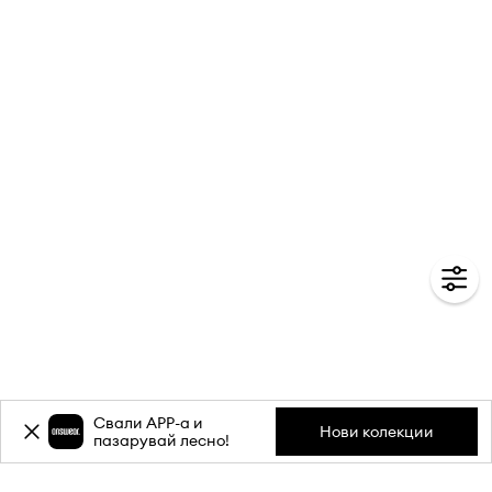
Свали APP-a и
Нови колекции
пазарувай лесно!