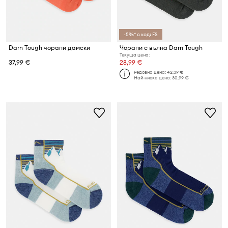
-5%* с код: FS
Darn Tough чорапи дамски
Чорапи с вълна Darn Tough
Текуща цена:
37,99 €
28,99 €
Редовна цена:
42,39 €
Най-ниска цена:
30,99 €