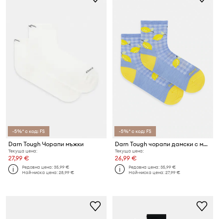
-5%* с код: FS
-5%* с код: FS
Darn Tough Чорапи мъжки
Darn Tough чорапи дамски с мериносова вълна
Текуща цена:
Текуща цена:
27,99 €
26,99 €
Редовна цена:
35,99 €
Редовна цена:
35,99 €
Най-ниска цена:
28,99 €
Най-ниска цена:
27,99 €