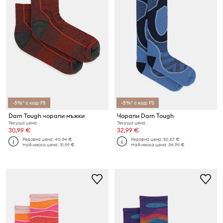
-5%* с код: FS
-5%* с код: FS
Darn Tough чорапи мъжки
Чорапи Darn Tough
Текуща цена:
Текуща цена:
30,99 €
32,99 €
Редовна цена:
40,34 €
Редовна цена:
50,57 €
Най-ниска цена:
31,99 €
Най-ниска цена:
34,99 €