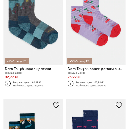
-5%* с код: FS
-5%* с код: FS
Darn Tough чорапи дамски
Darn Tough чорапи дамски с мериносова вълна
Текуща цена:
Текуща цена:
32,99 €
26,99 €
Редовна цена:
43,99 €
Редовна цена:
35,99 €
Най-ниска цена:
33,99 €
Най-ниска цена:
27,99 €