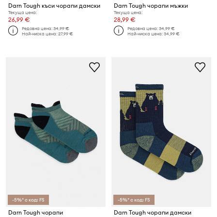
Darn Tough къси чорапи дамски
Darn Tough чорапи мъжки
Текуща цена:
Текуща цена:
26,99 €
28,99 €
Редовна цена:
34,99 €
Редовна цена:
34,99 €
Най-ниска цена:
27,99 €
Най-ниска цена:
34,99 €
-5%* с код: FS
-5%* с код: FS
Darn Tough чорапи
Darn Tough чорапи дамски