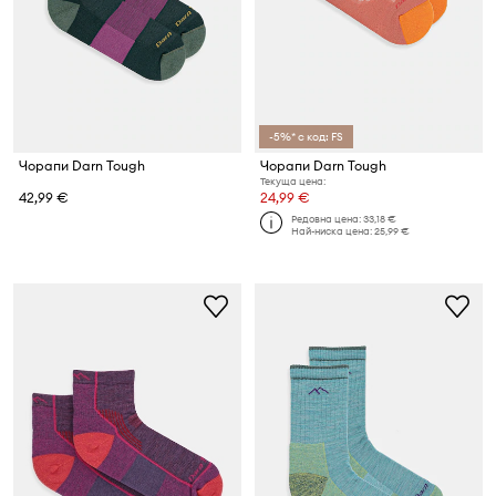
-5%* с код: FS
Чорапи Darn Tough
Чорапи Darn Tough
Текуща цена:
42,99 €
24,99 €
Редовна цена:
33,18 €
Най-ниска цена:
25,99 €