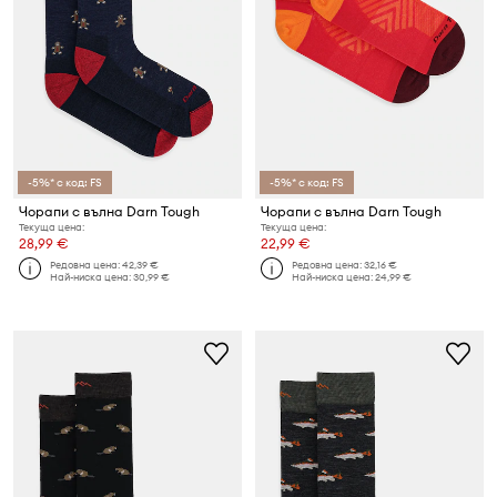
-5%* с код: FS
-5%* с код: FS
Чорапи с вълна Darn Tough
Чорапи с вълна Darn Tough
Текуща цена:
Текуща цена:
28,99 €
22,99 €
Редовна цена:
42,39 €
Редовна цена:
32,16 €
Най-ниска цена:
30,99 €
Най-ниска цена:
24,99 €