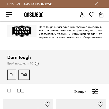
FINAL SALE % ЗАПОЧНА!
Спестявай с Answear Club
Виж тук
Darn Tough е базирана във Върмонт компания,
която е специализирана в производството на
издръжливи, удобни и устойчиви чорапи от
мериносова вълна, известни с безусловната
си доживотна гаранция. Те се фокусират върху създаването на
висококачествени чорапи, предназначени за различни дейности,
като наблягат на комфорта, издръжливостта и прилягането.
Darn Tough
Брой продукти: 70
тя
той
Филтри