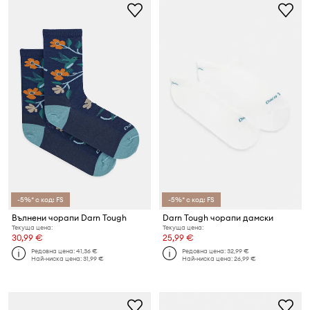
-5%* с код: FS
-5%* с код: FS
Вълнени чорапи Darn Tough
Darn Tough чорапи дамски
Текуща цена:
Текуща цена:
30,99 €
25,99 €
Редовна цена:
41,36 €
Редовна цена:
32,99 €
Най-ниска цена:
31,99 €
Най-ниска цена:
26,99 €