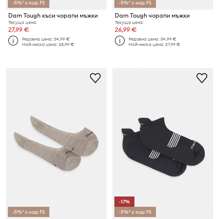
-5%* с код: FS
-5%* с код: FS
Darn Tough къси чорапи мъжки
Darn Tough чорапи мъжки
Текуща цена:
Текуща цена:
27,99 €
26,99 €
Редовна цена:
34,99 €
Редовна цена:
34,99 €
Най-ниска цена:
28,99 €
Най-ниска цена:
27,99 €
-17%
-5%* с код: FS
-5%* с код: FS