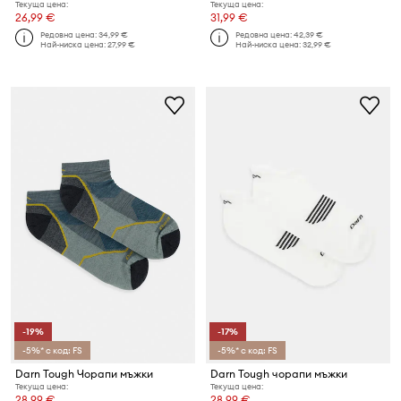
Текуща цена:
Текуща цена:
26,99 €
31,99 €
Редовна цена:
34,99 €
Редовна цена:
42,39 €
Най-ниска цена:
27,99 €
Най-ниска цена:
32,99 €
-19%
-17%
-5%* с код: FS
-5%* с код: FS
Darn Tough Чорапи мъжки
Darn Tough чорапи мъжки
Текуща цена:
Текуща цена:
28,99 €
28,99 €