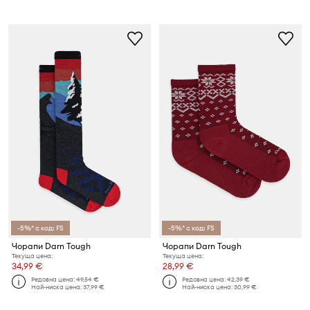
-5%* с код: FS
-5%* с код: FS
Чорапи Darn Tough
Чорапи Darn Tough
Текуща цена:
Текуща цена:
34,99 €
28,99 €
Редовна цена:
49,54 €
Редовна цена:
42,39 €
Най-ниска цена:
37,99 €
Най-ниска цена:
30,99 €