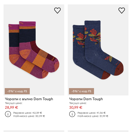
-5%* с код: FS
-5%* с код: FS
Чорапи с вълна Darn Tough
Чорапи Darn Tough
Текуща цена:
Текуща цена:
28,99 €
30,99 €
Редовна цена:
42,39 €
Редовна цена:
41,36 €
Най-ниска цена:
30,99 €
Най-ниска цена:
31,99 €