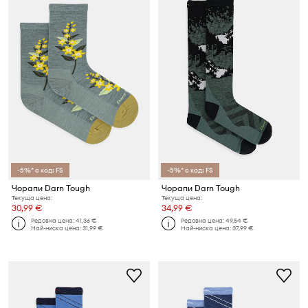
-5%* с код: FS
-5%* с код: FS
Чорапи Darn Tough
Чорапи Darn Tough
Текуща цена:
Текуща цена:
30,99 €
34,99 €
Редовна цена:
41,36 €
Редовна цена:
49,54 €
Най-ниска цена:
31,99 €
Най-ниска цена:
37,99 €