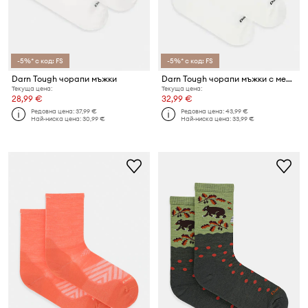
-5%* с код: FS
-5%* с код: FS
Darn Tough чорапи мъжки
Darn Tough чорапи мъжки с мериносова вълна
Текуща цена:
Текуща цена:
28,99 €
32,99 €
Редовна цена:
37,99 €
Редовна цена:
43,99 €
Най-ниска цена:
30,99 €
Най-ниска цена:
33,99 €