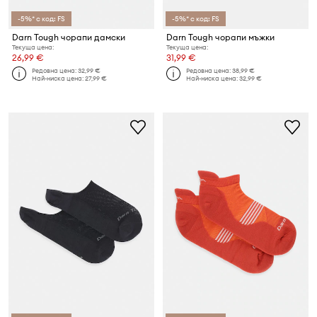
-5%* с код: FS
-5%* с код: FS
Darn Tough чорапи дамски
Darn Tough чорапи мъжки
Текуща цена:
Текуща цена:
26,99 €
31,99 €
Редовна цена:
32,99 €
Редовна цена:
38,99 €
Най-ниска цена:
27,99 €
Най-ниска цена:
32,99 €