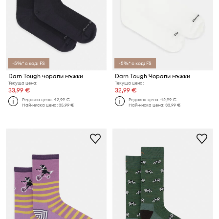
-5%* с код: FS
-5%* с код: FS
Darn Tough чорапи мъжки
Darn Tough Чорапи мъжки
Текуща цена:
Текуща цена:
33,99 €
32,99 €
Редовна цена:
42,99 €
Редовна цена:
42,99 €
Най-ниска цена:
35,99 €
Най-ниска цена:
33,99 €