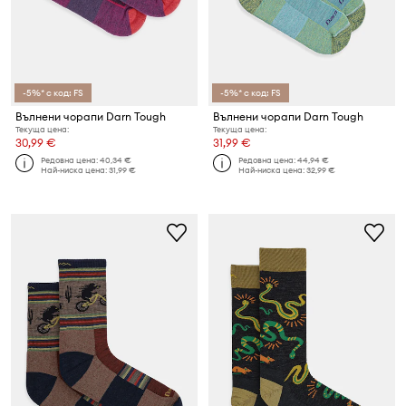
-5%* с код: FS
-5%* с код: FS
Вълнени чорапи Darn Tough
Вълнени чорапи Darn Tough
Текуща цена:
Текуща цена:
30,99 €
31,99 €
Редовна цена:
40,34 €
Редовна цена:
44,94 €
Най-ниска цена:
31,99 €
Най-ниска цена:
32,99 €