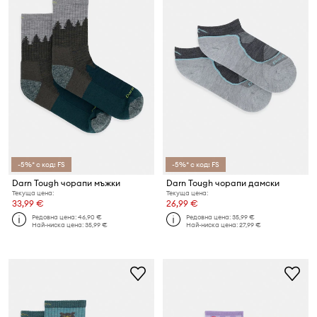
-5%* с код: FS
-5%* с код: FS
Darn Tough чорапи мъжки
Darn Tough чорапи дамски
Текуща цена:
Текуща цена:
33,99 €
26,99 €
Редовна цена:
46,90 €
Редовна цена:
35,99 €
Най-ниска цена:
35,99 €
Най-ниска цена:
27,99 €