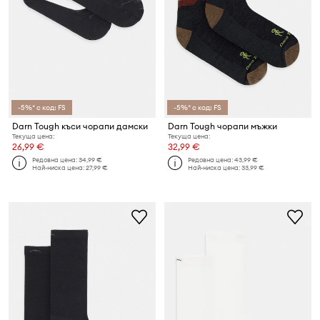
-5%* с код: FS
-5%* с код: FS
Darn Tough къси чорапи дамски
Darn Tough чорапи мъжки
Текуща цена:
Текуща цена:
26,99 €
32,99 €
Редовна цена:
34,99 €
Редовна цена:
43,99 €
Най-ниска цена:
27,99 €
Най-ниска цена:
33,99 €