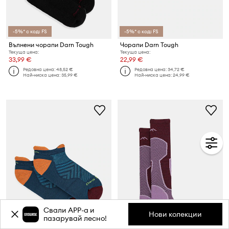
-5%* с код: FS
-5%* с код: FS
Вълнени чорапи Darn Tough
Чорапи Darn Tough
Текуща цена:
Текуща цена:
33,99 €
22,99 €
Редовна цена:
48,52 €
Редовна цена:
34,72 €
Най-ниска цена:
35,99 €
Най-ниска цена:
24,99 €
Свали APP-a и
Нови колекции
пазарувай лесно!