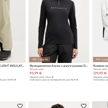
-5%* с код: FS
-5%* с код:
Ски панталон Descente LIGHT INSULATED PANTS Marco Odermatt
Функционална блуза с дълги ръкави Descente CHEST LOGO T-NECK
Текуща цена:
Текуща цена:
93,99 €
129,90 €
Редовна цена:
122,66 €
Редовна цена
30 дни:
349,90 €
Най-ниска цена за последните 30 дни:
98,99 €
Най-ниска цен