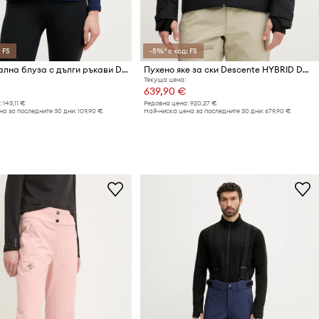
 FS
-5%* с код: FS
Функционална блуза с дълги ръкави Descente WOMENS T-NECK
Пухено яке за ски Descente HYBRID DOWN JACKET
Текуща цена:
639,90 €
:
143,11 €
Редовна цена:
920,27 €
а за последните 30 дни:
109,90 €
Най-ниска цена за последните 30 дни:
679,90 €