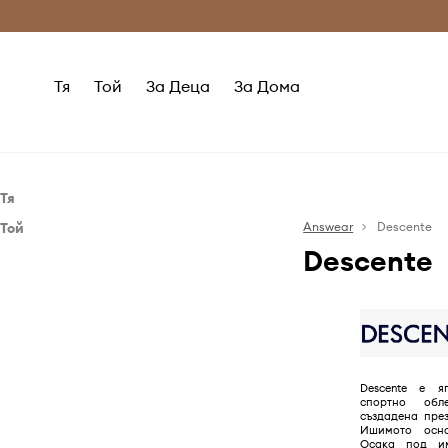
Само оригинални продукти
Безплатни доставка
Тя
Той
За Деца
За Дома
Тя
Той
Дрехи
Answear
Descente
Descente
Дрехи
Панталони и клинове
Аксесоари
Специализирано бельо
Панталони
Чорапи
Специализирано бельо
Ръкавици
Якета
Чорапи
Якета
Descente е я
спортно обл
създадена през
Ишимото осн
Осака под име