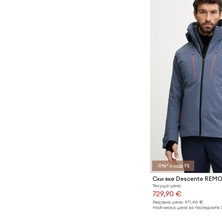
-5%* с код: FS
Текуща цена:
729,90 €
Редовна цена:
971,40 €
Най-ниска цена за последните 