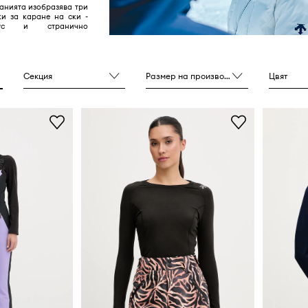
анията изобразява три
ки за каране на ски -
шус и странично
Секция
Размер на производителя
Цвят