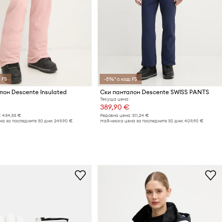
 FS
-5%* с код: FS
лон Descente Insulated
Ски панталон Descente SWISS PANTS
Текуща цена:
389,90 €
:
434,55 €
Редовна цена:
511,24 €
а за последните 30 дни:
249,90 €
Най-ниска цена за последните 30 дни:
409,90 €