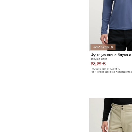
-5%* с код: FS
Текуща цена:
93,99 €
Редовна цена:
122,66 €
Най-ниска цена за последните 