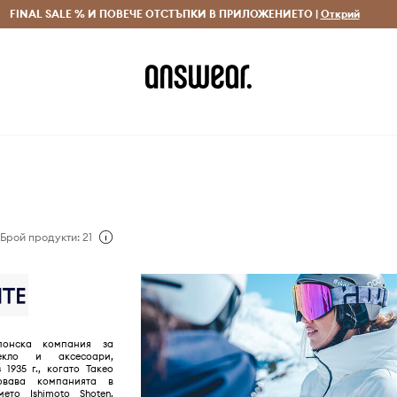
 и връщане за поръчки над 70 EUR
FINAL SALE % И ПОВЕЧЕ ОТСТЪПКИ В ПРИЛОЖЕНИЕТО |
Доставка 1-5 дни
Открий
Сп
Брой продукти: 21
понска компания за
екло и аксесоари,
 1935 г., когато Такео
овава компанията в
то Ishimoto Shoten.