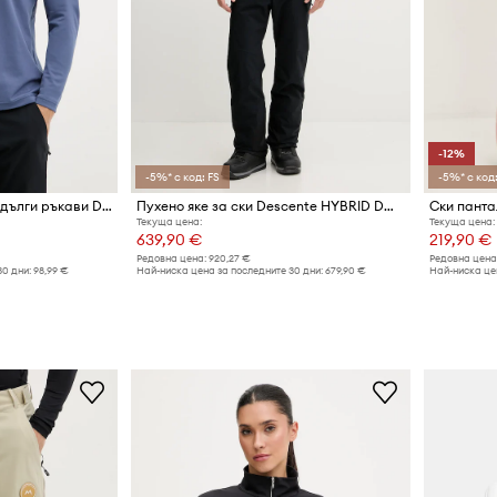
-12%
-5%* с код: FS
-5%* с код:
Функционална блуза с дълги ръкави Descente CHEST LOGO T-NECK
Пухено яке за ски Descente HYBRID DOWN JACKET
Ски панта
Текуща цена:
Текуща цена:
639,90 €
219,90 €
Редовна цена:
920,27 €
Редовна цена
30 дни:
98,99 €
Най-ниска цена за последните 30 дни:
679,90 €
Най-ниска цен