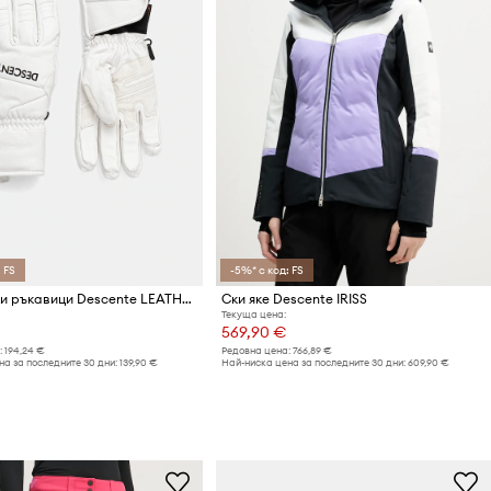
 FS
-5%* с код: FS
Кожени ски ръкавици Descente LEATHER GLOVE
Ски яке Descente IRISS
Текуща цена:
569,90 €
:
194,24 €
Редовна цена:
766,89 €
а за последните 30 дни:
139,90 €
Най-ниска цена за последните 30 дни:
609,90 €