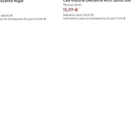
Ски чорапи Descente Arch Spiral Sox
escente Nigel
Текуща цена:
15,99 €
Редовна цена:
35,90 €
:
829,90 €
Най-ниска цена за последните 30 дни:
17,90 €
а за последните 30 дни:
409,90 €