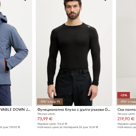
-12%
-5%* с код: FS
-5%* с код:
Ски яке Descente REMOVABLE DOWN JACKET
Функционална блуза с дълги ръкави Descente BASE LAYER TOP
Ски панта
Текуща цена:
Текуща цена:
73,99 €
219,90 €
Редовна цена:
102,21 €
Редовна цена
30 дни:
759,90 €
Най-ниска цена за последните 30 дни:
76,99 €
Най-ниска цен