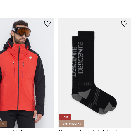
-10%
-5%* с код: FS
 FS