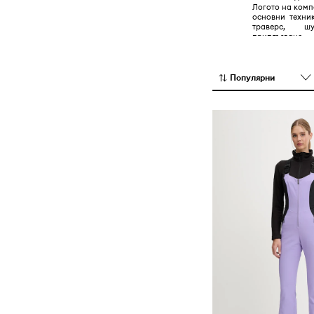
Логото на комп
основни техни
траверс, 
приплъзване.
Популярни