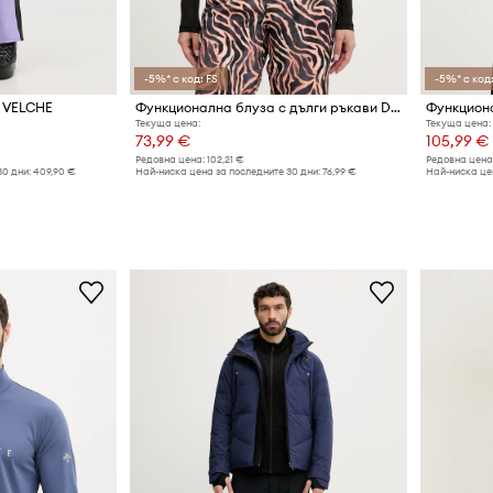
-5%* с код: FS
-5%* с код:
e VELCHE
Функционална блуза с дълги ръкави Descente BASE LAYER TOP
Текуща цена:
Текуща цена:
73,99 €
105,99 €
Редовна цена:
102,21 €
Редовна цена
30 дни:
409,90 €
Най-ниска цена за последните 30 дни:
76,99 €
Най-ниска цен