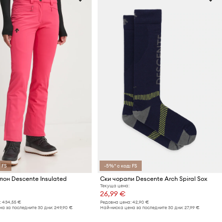
 FS
-5%* с код: FS
лон Descente Insulated
Ски чорапи Descente Arch Spiral Sox
Текуща цена:
26,99 €
:
434,55 €
Редовна цена:
42,90 €
а за последните 30 дни:
249,90 €
Най-ниска цена за последните 30 дни:
27,99 €