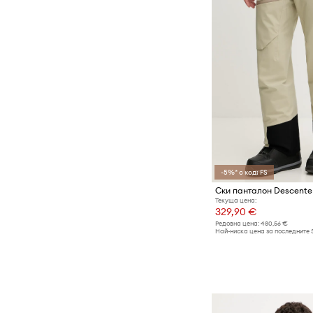
-5%* с код: FS
Текуща цена:
329,90 €
Редовна цена:
480,56 €
Най-ниска цена за последните 