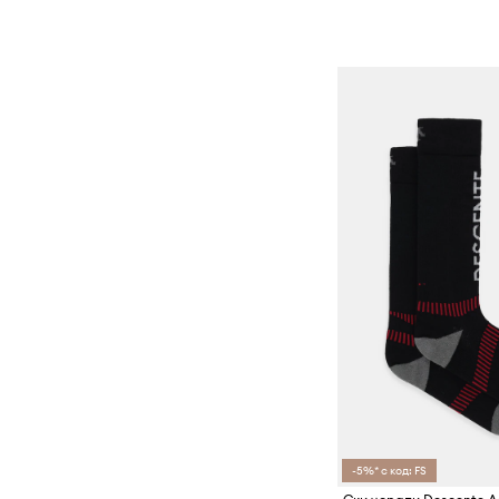
-5%* с код: FS