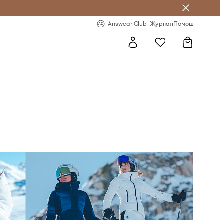
естявай с Answear Club
-20% за първа поръчка
Answear Club
Журнал
Помощ