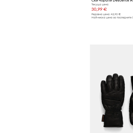
Ски чорапи Descente Ar
Текуща цена:
30,99 €
Редовна цена:
42,90 €
Най-ниска цена за последните 