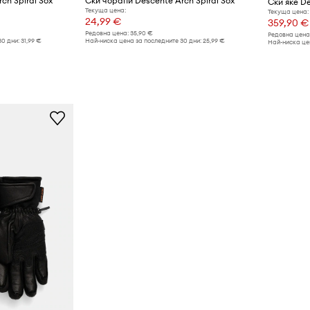
ch Spiral Sox
Ски чорапи Descente Arch Spiral Sox
Ски яке D
Текуща цена:
Текуща цена:
24,99 €
359,90 €
Редовна цена:
35,90 €
Редовна цена
30 дни:
31,99 €
Най-ниска цена за последните 30 дни:
25,99 €
Най-ниска цен