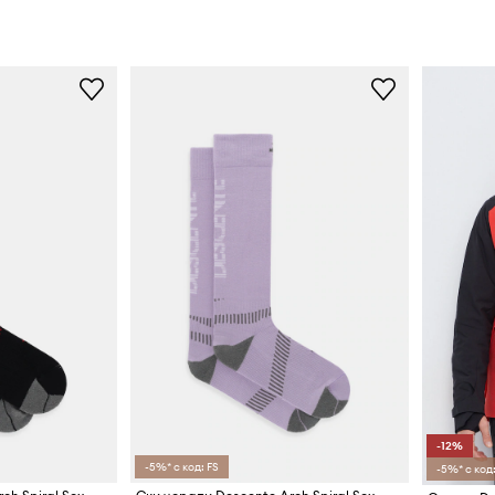
-12%
-5%* с код: FS
-5%* с код: