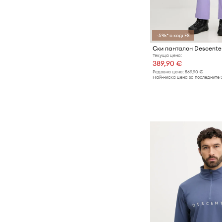
-5%* с код: FS
Ски панталон Descent
Текуща цена:
389,90 €
Редовна цена:
569,90 €
Най-ниска цена за последните 