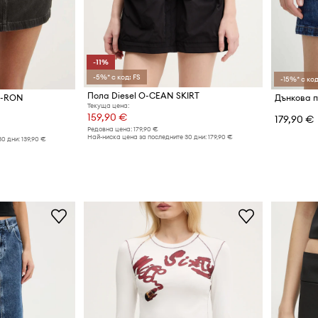
-11%
-5%* с код: FS
-15%* с код
Пола Diesel O-CEAN SKIRT
E-RON
Дънкова 
Текуща цена:
159,90 €
179,90 €
Редовна цена:
179,90 €
Най-ниска цена за последните 30 дни:
179,90 €
30 дни:
139,90 €