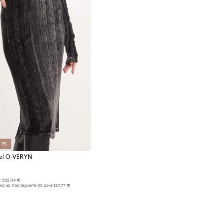
 FS
el O-VERYN
:
322,06 €
а за последните 30 дни:
127,77 €