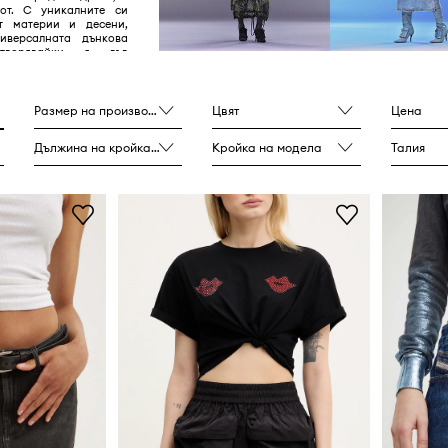
от. С уникалните си
т материи и десени,
иверсалната дънкова
етворявайки я във
омфорт.
Размер на производителя
Цвят
Цена
Дължина на кройката
Кройка на модела
Талия