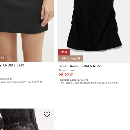
-11%
 FS
-5%* с код: FS
el O-DIXY SKIRT
Пола Diesel O-RIANA-P2
Текуща цена:
98,99 €
:
269,90 €
Редовна цена:
270,93 €
а за последните 30 дни:
269,90 €
Най-ниска цена за последните 30 дни:
112,43 €