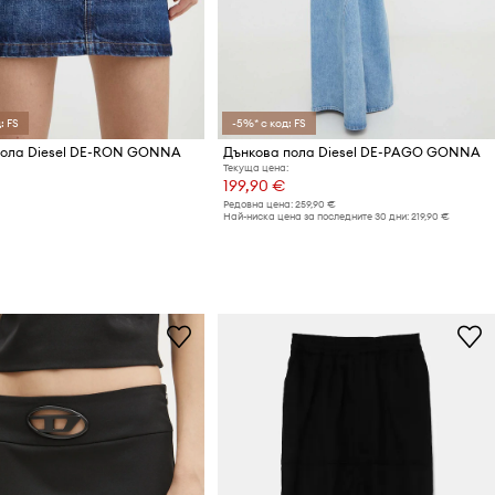
: FS
-5%* с код: FS
пола Diesel DE-RON GONNA
Дънкова пола Diesel DE-PAGO GONNA
Текуща цена:
199,90 €
Редовна цена:
259,90 €
Най-ниска цена за последните 30 дни:
219,90 €