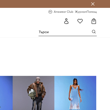
естявай с Answear Club
-20% за първа поръчка
Answear Club
Журнал
Помощ