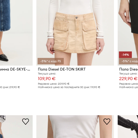
-14%
-5%* с код: FS
-5%* с код:
Diesel пола с цепка денимна DE-SKYE-S1
Пола Diesel DE-TON SKIRT
Пола Dies
Текуща цена:
Текуща цена:
109,90 €
229,90 €
Редовна цена:
209,90 €
Редовна цена
30 дни:
219,90 €
Най-ниска цена за последните 30 дни:
119,90 €
Най-ниска цен