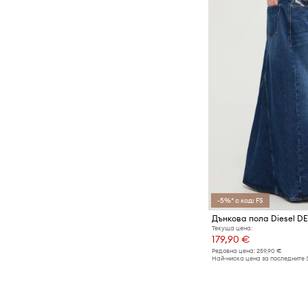
-5%* с код: FS
Дънкова пола Diesel
Текуща цена:
179,90 €
Редовна цена:
259,90 €
Най-ниска цена за последните 