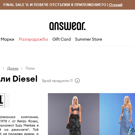
 и връщане за поръчки над 70 EUR
FINAL SALE % И ПОВЕЧЕ ОТСТЪПКИ В ПРИЛОЖЕНИЕТО |
Доставка 1-5 дни
Открий
Сп
Марки
Разпродажба
Gift Card
Summer Store
я
Дрехи
Поли
ли Diesel
Брой продукти: 11
алианска компания,
978 г. от Renzo Rosso,
рналист Suzy Menkes е
й на джинсите". Той
el не продава дрехи, а