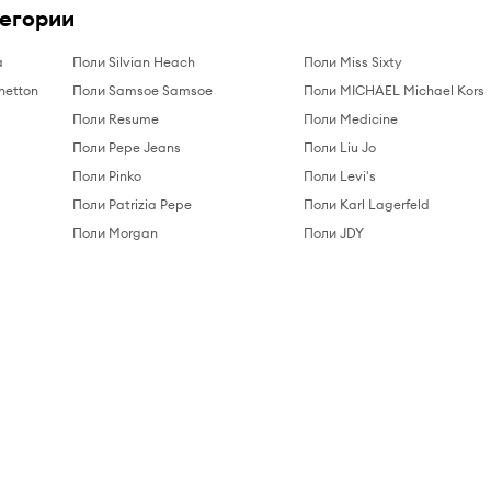
тегории
a
Поли Silvian Heach
Поли Miss Sixty
netton
Поли Samsoe Samsoe
Поли MICHAEL Michael Kors
Поли Resume
Поли Medicine
Поли Pepe Jeans
Поли Liu Jo
Поли Pinko
Поли Levi's
Поли Patrizia Pepe
Поли Karl Lagerfeld
Поли Morgan
Поли JDY