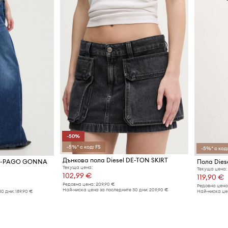
-50%
-5%* с код: FS
-5%* с код:
Дънкова пола Diesel DE-TON SKIRT
 DE-PAGO GONNA
Пола Dies
Текуща цена:
Текуща цена:
102,99 €
119,90 €
Редовна цена:
209,90 €
Редовна цена
Най-ниска цена за последните 30 дни:
209,90 €
30 дни:
189,90 €
Най-ниска цен