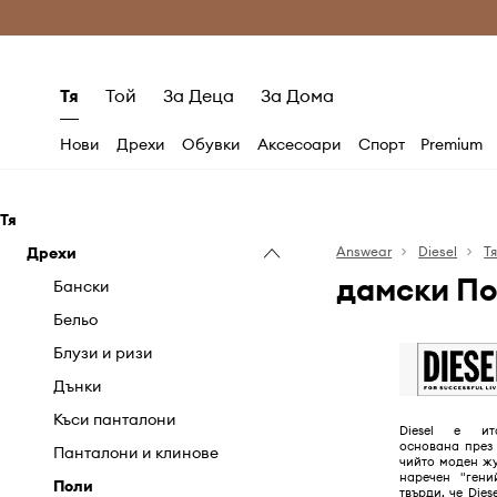
Само оригинални продукти
Безплатни доставка
Тя
Той
За Деца
За Дома
Нови
Дрехи
Обувки
Аксесоари
Спорт
Premium
Тя
Дрехи
Answear
Diesel
Т
дамски По
Бански
Бельо
Блузи и ризи
Дънки
Къси панталони
Diesel е ит
основана през 1
Панталони и клинове
чийто моден жу
наречен "гени
Поли
твърди, че Dies