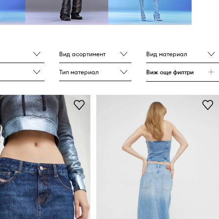
Вид асортимент
Вид материал
Тип материал
Виж още филтри