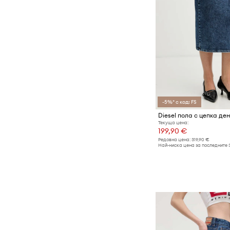
-5%* с код: FS
Текуща цена:
199,90 €
Редовна цена:
319,90 €
Най-ниска цена за последните 