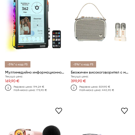
-5%* с код: FS
-5%* с код: FS
Мултимедийно информационно табло Divoom Times Frame 25,4 x 13,97 x 2,51 cm
Безжичен високоговорител с микрофони Divoom SongBird Ultra 100W
Текуща цена:
Текуща цена:
169,90 €
399,90 €
Редовна цена:
194,24 €
Редовна цена:
509,90 €
Най-ниска цена:
173,90 €
Най-ниска цена:
440,90 €