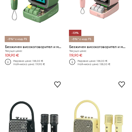
-13%
-5%* с код: FS
-5%* с код: FS
Безжичен високоговорител и микрофон Divoom Ditoo-5M 12,5 cm
Безжичен високоговорител и микрофон Divoom Ditoo-5M
Текуща цена:
Текуща цена:
109,90 €
119,90 €
Редовна цена:
138,00 €
Редовна цена:
138,00 €
Най-ниска цена:
119,90 €
Най-ниска цена:
138,00 €