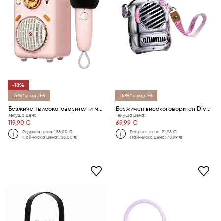
-13%
-5%* с код: FS
-5%* с код: FS
Безжичен високоговорител и микрофон Divoom Fairy-2
Безжичен високоговорител Divoom Spark-Pop Pink
Текуща цена:
Текуща цена:
119,90 €
69,99 €
Редовна цена:
138,00 €
Редовна цена:
91,98 €
Най-ниска цена:
138,00 €
Най-ниска цена:
73,99 €