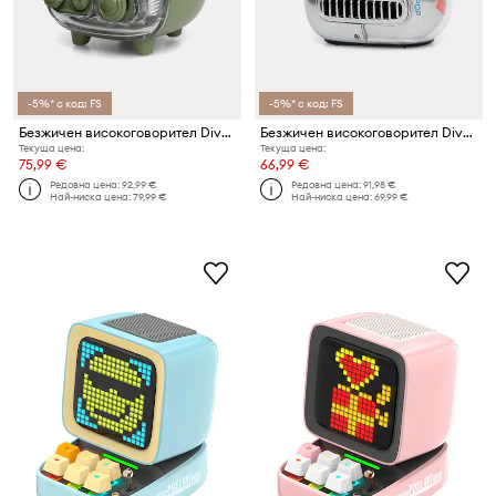
-5%* с код: FS
-5%* с код: FS
Безжичен високоговорител Divoom Tivoo 2
Безжичен високоговорител Divoom Sparkpop
Текуща цена:
Текуща цена:
75,99 €
66,99 €
Редовна цена:
92,99 €
Редовна цена:
91,98 €
Най-ниска цена:
79,99 €
Най-ниска цена:
69,99 €