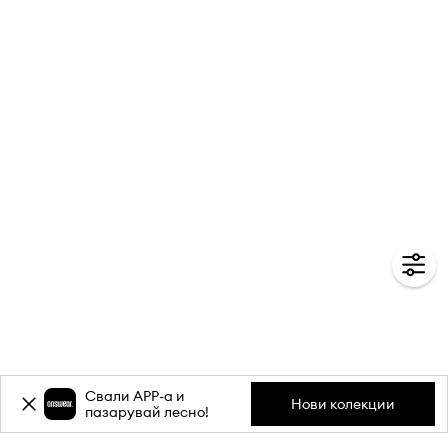
Свали APP-a и
Нови колекции
пазарувай лесно!