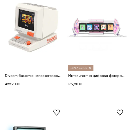
-15%* с код: FS
Divoom безжичен високоговорител от пластмаса
Интелигентна цифрова фоторамка Divoom Timesgate 28 x 4,7 x 9,7 cm
499,90 €
159,90 €