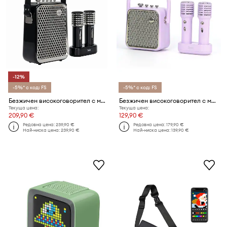
-12%
-5%* с код: FS
-5%* с код: FS
Безжичен високоговорител с микрофони Divoom Songbird
Безжичен високоговорител с микрофони Divoom Songbird SE
Текуща цена:
Текуща цена:
209,90 €
129,90 €
Редовна цена:
239,90 €
Редовна цена:
179,90 €
Най-ниска цена:
239,90 €
Най-ниска цена:
139,90 €