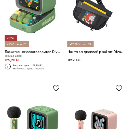
-10%
-5%* с код: FS
-25%* с код: FS
Безжичен високоговорител Divoom Ditoo Pro
Чанта за дисплей pixel art Divoom SlingBag - V
Текуща цена:
125,90 €
119,90 €
Редовна цена:
139,90 €
Най-ниска цена:
139,90 €