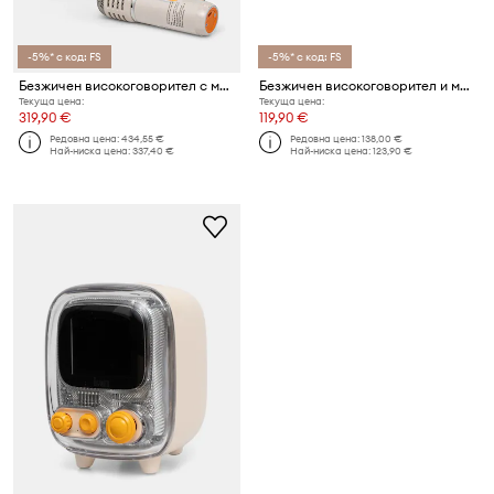
-5%* с код: FS
-5%* с код: FS
Безжичен високоговорител с микрофони Divoom SparkPro
Безжичен високоговорител и микрофон Divoom Ditoo-5M
Текуща цена:
Текуща цена:
319,90 €
119,90 €
Редовна цена:
434,55 €
Редовна цена:
138,00 €
Най-ниска цена:
337,40 €
Най-ниска цена:
123,90 €