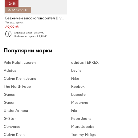
-24%
-5%* с код: FS
Безжичен високоговорител Divoom Tivoo 2
Текуща цена:
69,99 €
Редовна цена:
92,99 €
Най-ниска цена:
92,99 €
Популярни марки
Polo Ralph Lauren
adidas TERREX
Adidas
Levi's
Calvin Klein Jeans
Nike
The North Face
Reebok
Guess
Lacoste
Gucci
Moschino
Under Armour
Fila
G-Star
Pepe Jeans
Converse
Marc Jacobs
Calvin Klein
Tommy Hilfiger