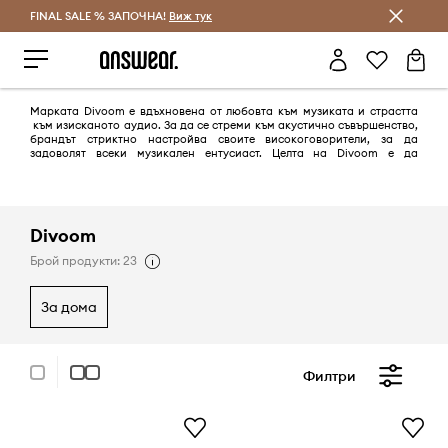
FINAL SALE % ЗАПОЧНА!
Спестявай с Answear Club
Виж тук
Марката Divoom е вдъхновена от любовта към музиката и страстта
към изисканото аудио. За да се стреми към акустично съвършенство,
брандът стриктно настройва своите високоговорители, за да
задоволят всеки музикален ентусиаст. Целта на Divoom е да
разработва иновативни аудио продукти, които се отличават с
естетически дизайн и аудио характеристики за всички любители на
музиката.
Divoom
Брой продукти: 23
за дома
Филтри