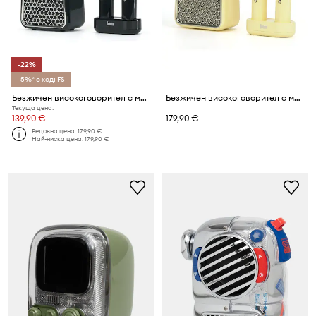
-22%
-5%* с код: FS
Безжичен високоговорител с микрофони Divoom Songbird SE
Безжичен високоговорител с микрофони Divoom Songbird SE
Текуща цена:
139,90 €
179,90 €
Редовна цена:
179,90 €
Най-ниска цена:
179,90 €