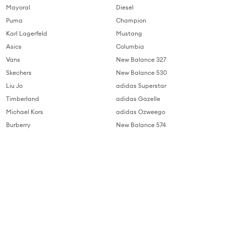
Mayoral
Diesel
Puma
Champion
Karl Lagerfeld
Mustang
Asics
Columbia
Vans
New Balance 327
Skechers
New Balance 530
Liu Jo
adidas Superstar
Timberland
adidas Gazelle
Michael Kors
adidas Ozweego
Burberry
New Balance 574