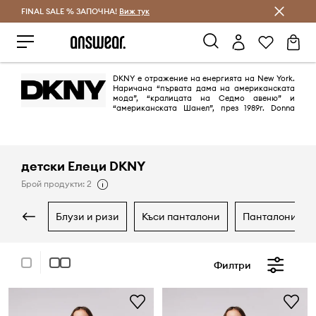
FINAL SALE % ЗАПОЧНА!
Спестявай с Answear Club
Виж тук
DKNY е отражение на енергията на New York.
Наричана “първата дама на американската
мода”, “кралицата на Седмо авеню” и
“американската Шанел”, през 1989г. Donna
Karan създава Donna Karan New York и DKNY. Марката изтъква вечния
и изразителен стил, подчертава градската енергия и модерния начин
на живот.
детски Елеци DKNY
Брой продукти: 2
блузи и ризи
къси панталони
панталони и 
Филтри