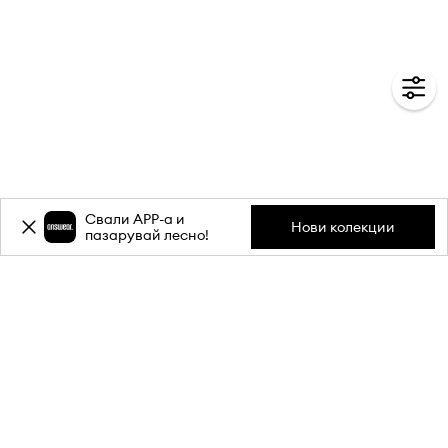
Свали APP-a и
Нови колекции
пазарувай лесно!