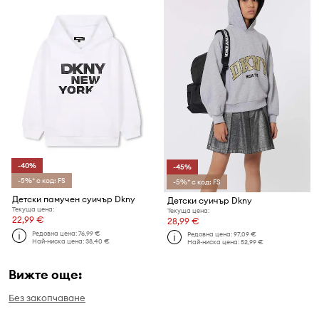
-40%
-45%
-5%* с код: FS
-5%* с код: FS
Детски памучен суичър Dkny
Детски суичър Dkny
Текуща цена:
Текуща цена:
22,99 €
28,99 €
Редовна цена:
76,99 €
Редовна цена:
97,09 €
Най-ниска цена:
38,40 €
Най-ниска цена:
52,99 €
Вижте още:
Без закопчаване