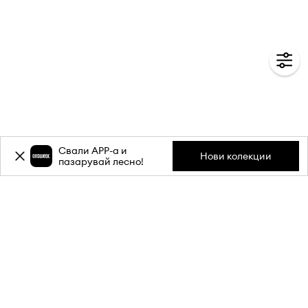
Свали APP-a и
Нови колекции
пазарувай лесно!