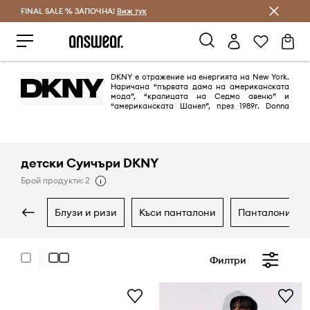
FINAL SALE % ЗАПОЧНА!
Спестявай с Answear Club
Виж тук
DKNY е отражение на енергията на New York.
Наричана “първата дама на американската
мода”, “кралицата на Седмо авеню” и
“американската Шанел”, през 1989г. Donna
Karan създава Donna Karan New York и DKNY. Марката изтъква вечния
и изразителен стил, подчертава градската енергия и модерния начин
на живот.
детски Суичъри DKNY
Брой продукти: 2
блузи и ризи
къси панталони
панталони и 
Филтри