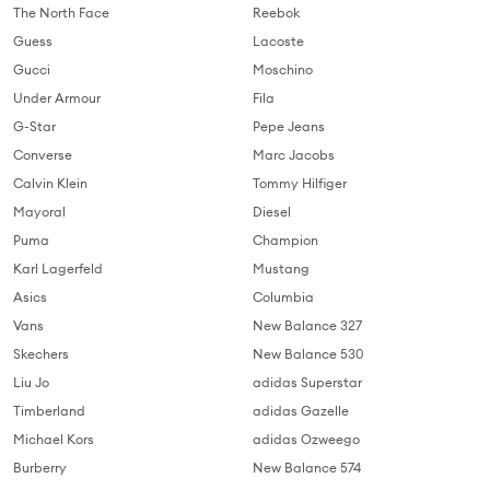
The North Face
Reebok
Guess
Lacoste
Gucci
Moschino
Under Armour
Fila
G-Star
Pepe Jeans
Converse
Marc Jacobs
Calvin Klein
Tommy Hilfiger
Mayoral
Diesel
Puma
Champion
Karl Lagerfeld
Mustang
Asics
Columbia
Vans
New Balance 327
Skechers
New Balance 530
Liu Jo
adidas Superstar
Timberland
adidas Gazelle
Michael Kors
adidas Ozweego
Burberry
New Balance 574