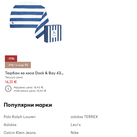
-11%
-5%* с код: FS
Тюрбан за коса Dock & Bay 63x26 cm
Текуща цена:
16,31 €
Редовна цена:
18,40 €
Най-ниска цена:
18,40 €
Популярни марки
Polo Ralph Lauren
adidas TERREX
Adidas
Levi's
Calvin Klein Jeans
Nike