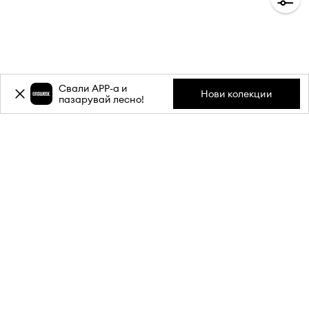
Свали APP-a и
Нови колекции
пазарувай лесно!
Абонирай се за бюлетина ни и
вземи
-20%
отстъпка** за
първата си поръчка.