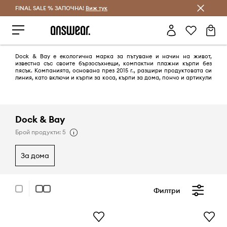
FINAL SALE % ЗАПОЧНА!
Спестявай с Answear Club
Виж тук
Dock & Bay е екологична марка за пътуване и начин на живот,
известна със своите бързосъхнещи, компактни плажни кърпи без
пясък. Компанията, основана през 2015 г., разшири продуктовата си
линия, като включи и кърпи за коса, кърпи за дома, пончо и артикули
за деца и бебета. Мисията на Dock & Bay е да „направи света малко
по-добър“, като създава ярки, функционални и устойчиви продукти.
Dock & Bay
Брой продукти: 5
за дома
Филтри