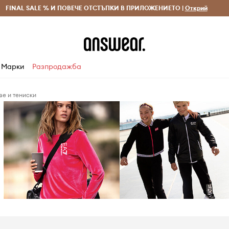
 и връщане за поръчки над 70 EUR
FINAL SALE % И ПОВЕЧЕ ОТСТЪПКИ В ПРИЛОЖЕНИЕТО |
Доставка 1-5 дни
Открий
Сп
Марки
Разпродажба
ве и тениски