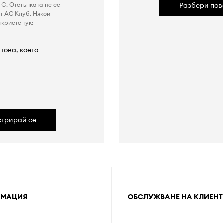
€. Отстъпката не се
Разбери пов
т AC Клуб. Някои
криете тук:
това, което
а
стрирай се
РМАЦИЯ
ОБСЛУЖВАНЕ НА КЛИЕНТ