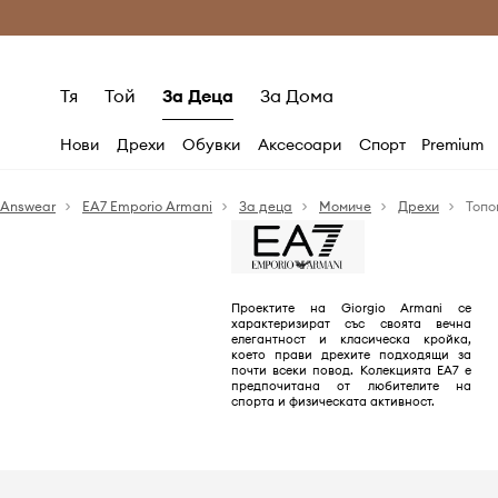
Само оригинални продукти
Безплатни доставка
Тя
Той
За Деца
За Дома
Нови
Дрехи
Обувки
Аксесоари
Спорт
Premium
Answear
EA7 Emporio Armani
За деца
Момиче
Дрехи
Топо
Проектите на Giorgio Armani се
характеризират със своята вечна
елегантност и класическа кройка,
което прави дрехите подходящи за
почти всеки повод. Колекцията EA7 е
предпочитана от любителите на
спорта и физическата активност.