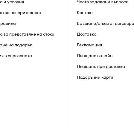
а и условия
Често задавани въпроси
ка за поверителност
Контакт
правила
Връщане/отказ от договор
а за представяне на стоки
Доставка
ане на подарък
Рекламация
ия в еврозоната
Плащане онлайн
Плащане при доставка
Подаръчни карти