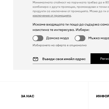
Минималната стойност на поръчката трябва да е 80 
комбинира с други промоции, промокодове и точки о
продукти са изключени от промоцията. Може да ги от
изключения от промоцията
.
Искаме входящата ти поща да съдържа само 
наистина те интересува. Избери:
Дамска мода
Мъжка мод
Избирането на оферта е опционално
Реги
ЗА НАС
ИНФО