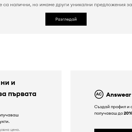
е са налични, но имаме други уникални предложения за 
Разгледай
 ни и
за първата
Answear
Създай профил и с
получаваш до
20
получаваш
укти.
довна цена.