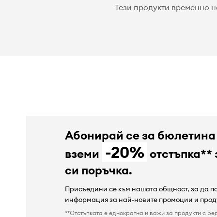
Тези продукти временно н
Абонирай се за бюлетина
-20%
вземи
отстъпка** 
си поръчка.
Присъедини се към нашата общност, за да 
информация за най-новите промоции и прод
**Отстъпката е еднократна и важи за продукти с ре