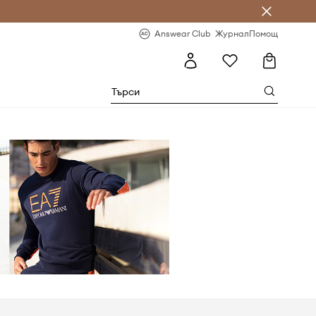
естявай с Answear Club
-20% за първа поръчка
Answear Club
Журнал
Помощ