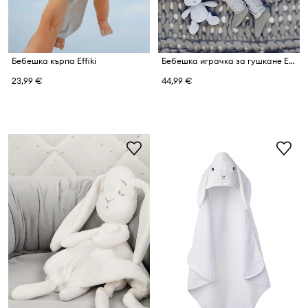
Бебешка кърпа Effiki
Бебешка играчка за гушкане Effiki
23,99 €
44,99 €