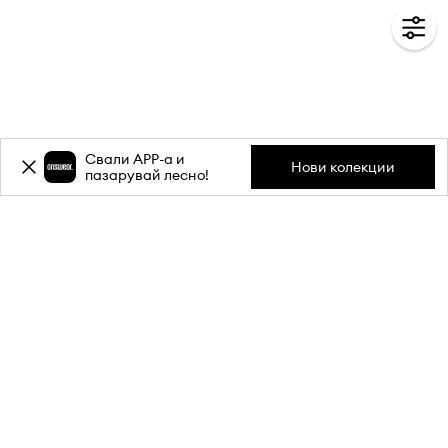
Свали APP-a и
Нови колекции
пазарувай лесно!
Абонирай се за бюлетина ни и
вземи
-20%
отстъпка** за