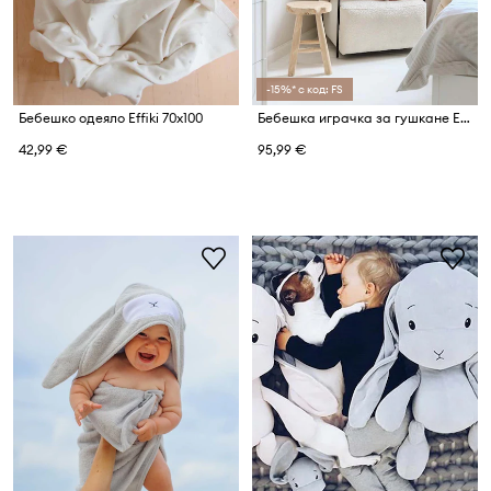
-15%* с код: FS
Бебешко одеяло Effiki 70x100
Бебешка играчка за гушкане Effiki
42,99 €
95,99 €