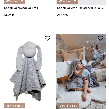
-15%* с код: FS
-15%* с код: FS
Бебешка гризалка Effiki
Бебешка играчка за гушкане Effiki
13,99 €
28,99 €
-15%* с код: FS
-25%* с код: FS