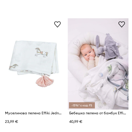
-15%* с код: FS
Муселинова пелена Effiki Jednorożce
Бебешка пелена от бамбук Effiki
23,99 €
40,99 €