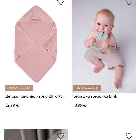
-25%* с код: FS
-15%* с код: FS
Детска памучна кърпа Effiki 95x95 cm
Бебешка гризалка Effiki
32,99 €
13,99 €