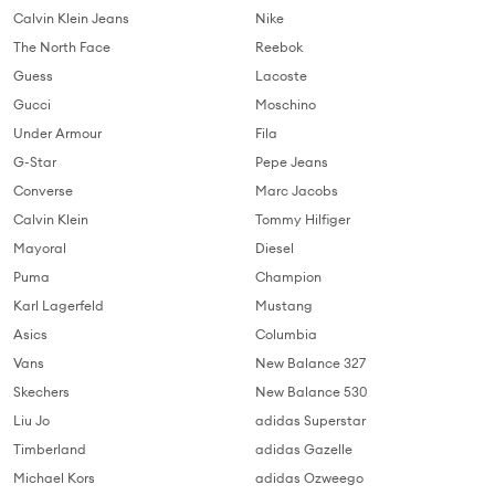
Calvin Klein Jeans
Nike
The North Face
Reebok
Guess
Lacoste
Gucci
Moschino
Under Armour
Fila
G-Star
Pepe Jeans
Converse
Marc Jacobs
Calvin Klein
Tommy Hilfiger
Mayoral
Diesel
Puma
Champion
Karl Lagerfeld
Mustang
Asics
Columbia
Vans
New Balance 327
Skechers
New Balance 530
Liu Jo
adidas Superstar
Timberland
adidas Gazelle
Michael Kors
adidas Ozweego