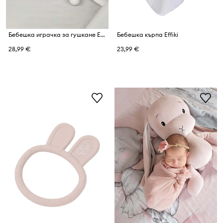
Бебешка играчка за гушкане Effiki
Бебешка кърпа Effiki
28,99 €
23,99 €