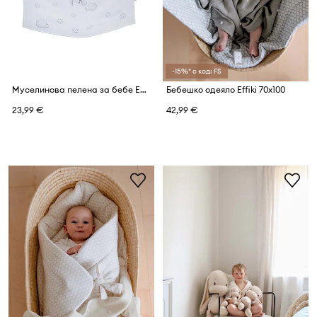
-15%* с код: FS
Муселинова пелена за бебе Effiki 95x95 cm
Бебешко одеяло Effiki 70x100
23,99 €
42,99 €