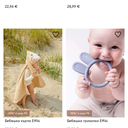
22,96 €
28,99 €
-15%* с код: FS
-15%* с код: FS
Бебешка кърпа Effiki
Бебешка гризалка Effiki