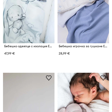
Бебешко одеялце с изолация Effiki
Бебешка играчка за гушкане Effiki
47,99 €
28,99 €