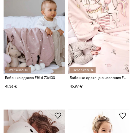
-15%* с код: FS
-15%* с код: FS
Бебешко одеяло Effiki 70x100
Бебешко одеялце с изолация Effiki
41,36 €
45,97 €