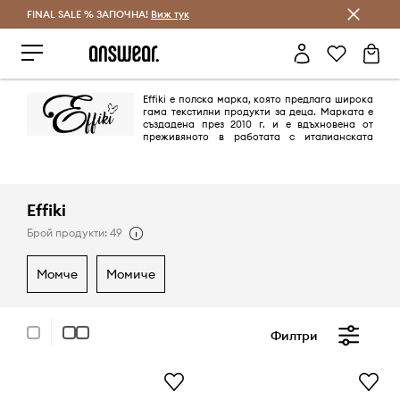
FINAL SALE % ЗАПОЧНА!
Спестявай с Answear Club
Виж тук
Effiki е полска марка, която предлага широка
гама текстилни продукти за деца. Марката е
създадена през 2010 г. и е вдъхновена от
преживяното в работата с италианската
компания Frette и последвалото родителство.
Effiki
Брой продукти: 49
момче
момиче
Филтри