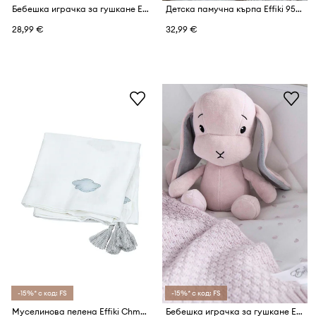
Бебешка играчка за гушкане Effiki
Детска памучна кърпа Effiki 95x95 cm
28,99 €
32,99 €
-15%* с код: FS
-15%* с код: FS
Муселинова пелена Effiki Chmurki
Бебешка играчка за гушкане Effiki