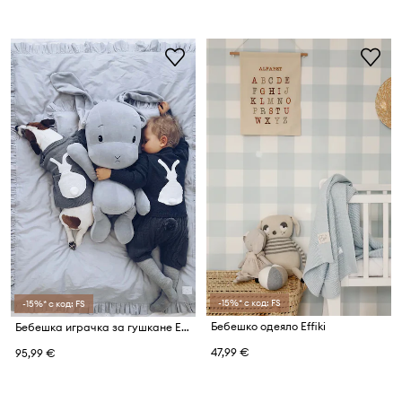
-15%* с код: FS
-15%* с код: FS
Бебешко одеяло Effiki
Бебешка играчка за гушкане Effiki
47,99 €
95,99 €