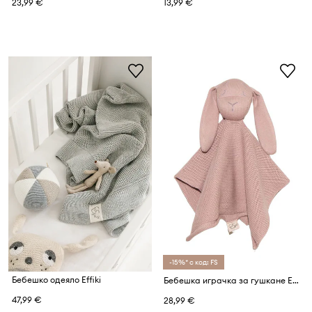
23,99 €
13,99 €
-15%* с код: FS
Бебешко одеяло Effiki
Бебешка играчка за гушкане Effiki
47,99 €
28,99 €