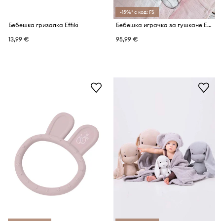
-15%* с код: FS
Бебешка гризалка Effiki
Бебешка играчка за гушкане Effiki
13,99 €
95,99 €