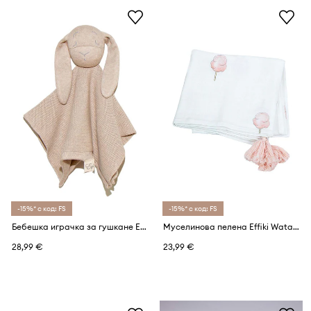
-15%* с код: FS
-15%* с код: FS
Бебешка играчка за гушкане Effiki
Муселинова пелена Effiki Wata Cukrowa
28,99 €
23,99 €