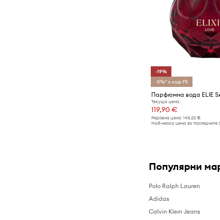
-19%
-5%* с код: FS
Текуща цена:
119,90 €
Редовна цена:
148,22 €
Най-ниска цена за последните 
Популярни ма
Polo Ralph Lauren
Adidas
Calvin Klein Jeans