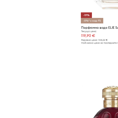
-19%
-5%* с код: FS
Текуща цена:
119,90 €
Редовна цена:
148,22 €
Най-ниска цена за последните 