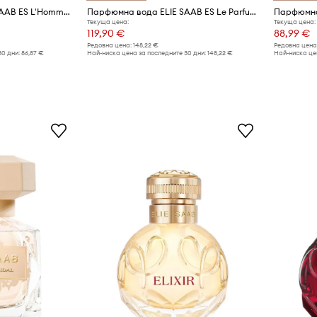
Парфюмна вода ELIE SAAB ES L'Homme EDP 50ml
Парфюмна вода ELIE SAAB ES Le Parfum Lumiere EDP 90ml
Текуща цена:
Текуща цена:
119,90 €
88,99 €
Редовна цена:
148,22 €
Редовна цена
30 дни:
86,87 €
Най-ниска цена за последните 30 дни:
148,22 €
Най-ниска цен