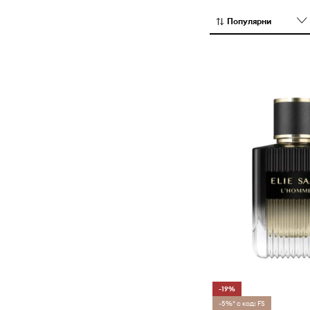
разширява дейн
на аксесоарит
Популярни
и дори интерио
-19%
-5%* с код: FS