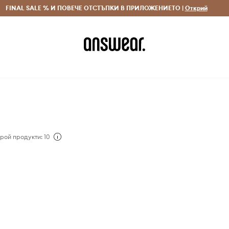
 и връщане за поръчки над 70 EUR
FINAL SALE % И ПОВЕЧЕ ОТСТЪПКИ В ПРИЛОЖЕНИЕТО |
Доставка 1-5 дни
Открий
Сп
рой продукти: 10
уксозна модна къща,
иван през 1982 г.,
лекциите си от висша
ия и сватбени рокли.
стна с разкошните си и
зайни, характерни с
и, изящни шевици и
рии, и е предпочитана
ти и кралски особи по
Освен мода, марката