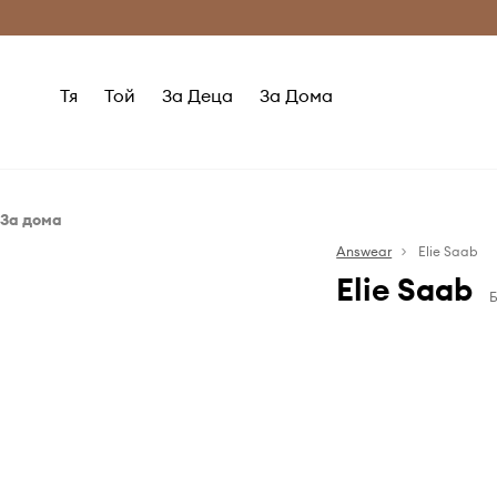
Само оригинални продукти
Безплатни доставка
Тя
Той
За Деца
За Дома
За дома
Домашно СПА
Answear
Elie Saab
Elie Saab
Продукти за красота
Б
Elie Saab е л
основана в Л
известна с ко
мода, конфекц
Марката е изве
женствени ди
фини бродери
луксозни мате
от знаменитос
целия свят. 