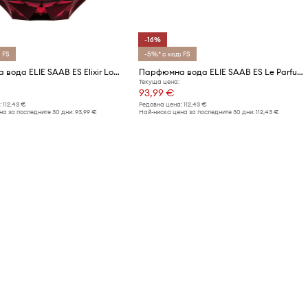
-16%
 FS
-5%* с код: FS
Парфюмна вода ELIE SAAB ES Elixir Love EDP 50ml
Парфюмна вода ELIE SAAB ES Le Parfum EDP 50ml
Текуща цена:
93,99 €
:
112,43 €
Редовна цена:
112,43 €
а за последните 30 дни:
93,99 €
Най-ниска цена за последните 30 дни:
112,43 €