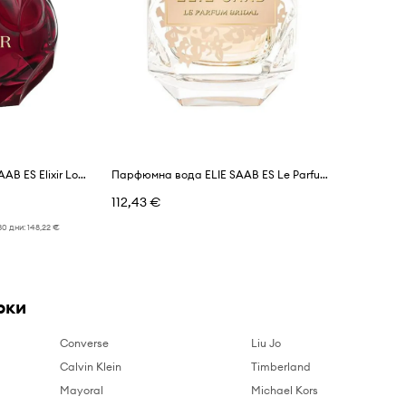
Парфюмна вода ELIE SAAB ES Elixir Love EDP 100ml
Парфюмна вода ELIE SAAB ES Le Parfum Bridal EDP 50ml
112,43 €
30 дни:
148,22 €
рки
Converse
Liu Jo
Calvin Klein
Timberland
Mayoral
Michael Kors