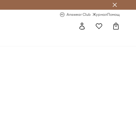
естявай с Answear Club
-20% за първа поръчка
Answear Club
Журнал
Помощ