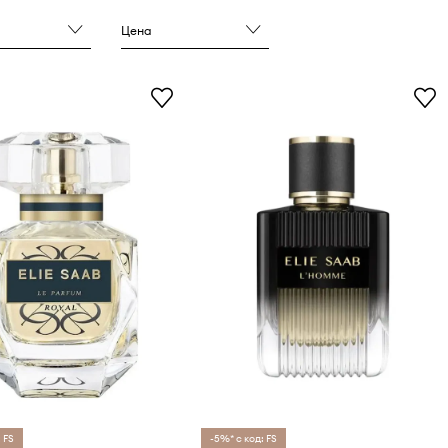
Цена
 FS
-5%* с код: FS