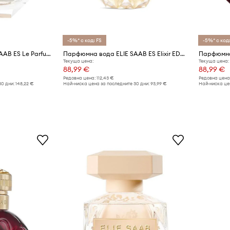
-5%* с код: FS
-5%* с код:
Парфюмна вода ELIE SAAB ES Le Parfum Bridal EDP 90ml
Парфюмна вода ELIE SAAB ES Elixir EDP 50ml
Текуща цена:
Текуща цена:
88,99 €
88,99 €
Редовна цена:
112,43 €
Редовна цена
30 дни:
148,22 €
Най-ниска цена за последните 30 дни:
93,99 €
Най-ниска цен