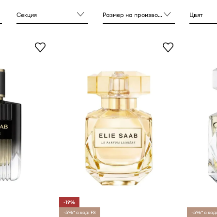
остта си и в областта
е, очилата, парфюмите
Секция
Размер на производителя
Цвят
рния дизайн.
-19%
-5%* с код: FS
-5%* с код: