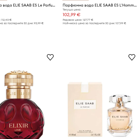
Парфюмна вода ELIE SAAB ES Le Parfum Royal EDP 50ml
Парфюмна вода ELIE SAAB ES L'Homme EDP 100ml
Текуща цена:
102,99 €
:
112,43 €
Редовна цена:
127,77 €
а за последните 30 дни:
93,99 €
Най-ниска цена за последните 30 дни:
107,99 €