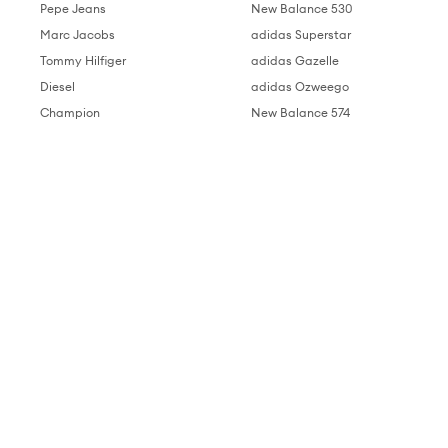
Pepe Jeans
New Balance 530
Marc Jacobs
adidas Superstar
Tommy Hilfiger
adidas Gazelle
Diesel
adidas Ozweego
Champion
New Balance 574