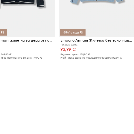
 FS
-5%* с код: FS
Emporio Armani жилетка за деца от памук
Emporio Armani Жилетка без закопчаване за деца памучна
Текуща цена:
93,99 €
:
169,90 €
Редовна цена:
139,90 €
а за последните 30 дни:
119,90 €
Най-ниска цена за последните 30 дни:
102,99 €