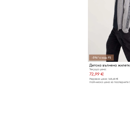
-5%* с код: FS
Текуща цена:
72,99 €
Редовна цена:
168,68 €
Най-ниска цена за последните 