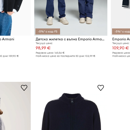
-5%* с код: FS
-5%* с код:
o Armani
Детска жилетка с вълна Emporio Armani
Текуща цена:
Текуща цена:
98,99 €
109,90 €
Редовна цена:
163,56 €
Редовна цена
30 дни:
159,90 €
Най-ниска цена за последните 30 дни:
102,99 €
Най-ниска цен