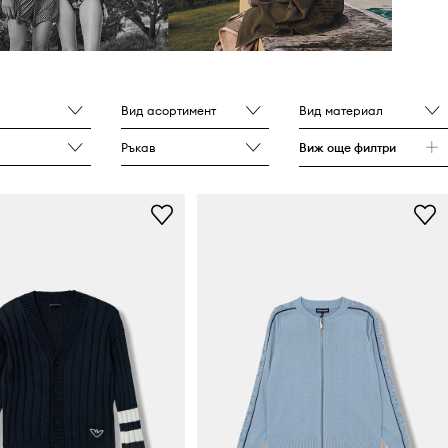
Вид асортимент
Вид материал
Ръкав
Виж още филтри