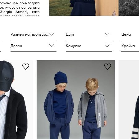
асочена към по-младата
 отличава от основната
iorgio Armani, като
я като спортни дрехи в
и, символизирани от
 лого с орел. Марката
ока гама от дрехи и
лючително часовници,
Размер на производителя
Цвят
Цена
ла и парфюми, и се
а с минималистични
Десен
Качулка
Кройка
менти и ежедневни