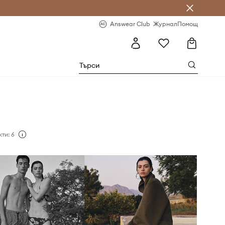
естявай с Answear Club
-20% за първа поръчка
Answear Club
Журнал
Помощ
ти: 6