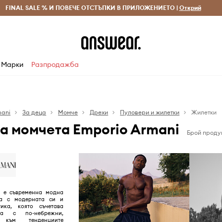
 и връщане за поръчки над 70 EUR
FINAL SALE % И ПОВЕЧЕ ОТСТЪПКИ В ПРИЛОЖЕНИЕТО |
Доставка 1-5 дни
Открий
Сп
Марки
Разпродажба
mani
За деца
Момче
Дрехи
Пуловери и жилетки
Жилетки
а момчета Emporio Armani
Брой продук
i е съвременна модна
на с модерната си и
тика, която съчетава
а с по-небрежни,
 към тенденциите