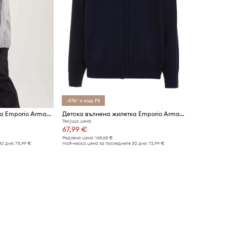
-5%* с код: FS
Детска вълнена жилетка Emporio Armani
Детска вълнена жилетка Emporio Armani
Текуща цена:
67,99 €
Редовна цена:
168,68 €
30 дни:
75,99 €
Най-ниска цена за последните 30 дни:
72,99 €