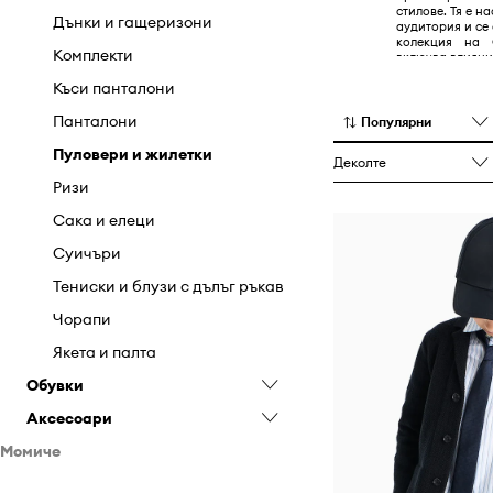
стилове. Тя е н
Якета
Чехли и сандали
Раници
Тениски и блузи с дълъг ръкав
Портфейли
Дънки и гащеризони
аудитория и се
колекция на G
Сакове и куфари
Чорапи
Раници
Комплекти
включва влияни
своите дизайн
Слънчеви очила
Якета
Сакове и куфари
Къси панталони
емблематичното
предлага шир
аксесоари, вк
Чанти
Слънчеви очила
Панталони
Популярни
слънчеви очи
характеризир
Часовници
Чанти за кръст и малки чанти
Пуловери и жилетки
Деколте
спортни еле
кройки.
Шалове
Часовници
Ризи
Шапки и капели
Шалове
Сака и елеци
Шапки и капели
Суичъри
Тениски и блузи с дълъг ръкав
Чорапи
Якета и палта
Обувки
Аксесоари
Зимни обувки
Момиче
Маратонки
Колани
Дрехи
Чехли и сандали
Раници