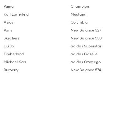
Puma
Champion
Karl Lagerfeld
Mustang
Asics
Columbia
Vans
New Balance 327
Skechers
New Balance 530
Liu Jo
adidas Superstar
Timberland
adidas Gazelle
Michael Kors
adidas Ozweego
Burberry
New Balance 574