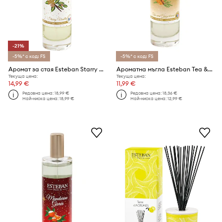
-21%
-5%* с код: FS
-5%* с код: FS
Аромат за стая Esteban Starry Vanilla 75 ml
Ароматна мъгла Esteban Tea & Gingerbread Christmas Edition 75 ml
Текуща цена:
Текуща цена:
14,99 €
11,99 €
Редовна цена:
18,99 €
Редовна цена:
18,36 €
Най-ниска цена:
18,99 €
Най-ниска цена:
12,99 €