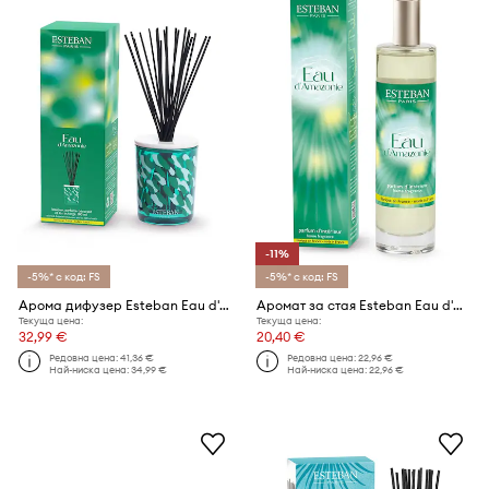
-11%
-5%* с код: FS
-5%* с код: FS
Арома дифузер Esteban Eau d'Amazonie 100 ml
Аромат за стая Esteban Eau d'Amazonie 75 ml
Текуща цена:
Текуща цена:
32,99 €
20,40 €
Редовна цена:
41,36 €
Редовна цена:
22,96 €
Най-ниска цена:
34,99 €
Най-ниска цена:
22,96 €