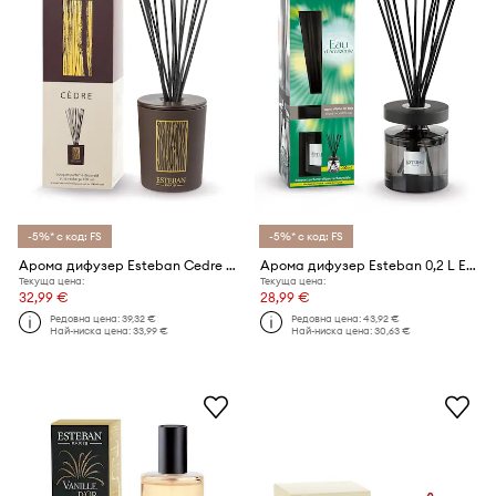
-5%* с код: FS
-5%* с код: FS
Арома дифузер Esteban Cedre 100 ml
Арома дифузер Esteban 0,2 L Eau d'Amazonie
Текуща цена:
Текуща цена:
32,99 €
28,99 €
Редовна цена:
39,32 €
Редовна цена:
43,92 €
Най-ниска цена:
33,99 €
Най-ниска цена:
30,63 €