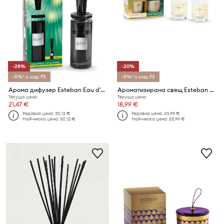
-28%
-20%
-5%* с код: FS
-5%* с код: FS
Арома дифузер Esteban Eau d'Amazonie 0,1 L
Ароматизирана свещ Esteban Exquisite Fir 2 x 70g (2 броя)
Текуща цена:
Текуща цена:
21,47 €
18,99 €
Редовна цена:
30,12 €
Редовна цена:
23,99 €
Най-ниска цена:
30,12 €
Най-ниска цена:
23,99 €