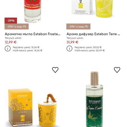
-29%
-5%* с код: FS
-5%* с код: FS
Ароматна мъгла Esteban Frosted Mandarin Christmas Edition 75 ml
Арома дифузер Esteban Terre d'Agrumes 100 ml
Текуща цена:
Текуща цена:
12,99 €
31,99 €
Редовна цена:
18,36 €
Редовна цена:
39,32 €
Най-ниска цена:
18,36 €
Най-ниска цена:
32,99 €