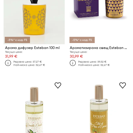
-5%* с код: FS
-5%* с код: FS
Арома дифузер Esteban 100 ml
Ароматизирана свещ Esteban Figue noire 180 g
Текуща цена:
Текуща цена:
31,99 €
30,99 €
Редовна цена:
37,27 €
Редовна цена:
39,32 €
Най-ниска цена:
32,67 €
Най-ниска цена:
32,67 €