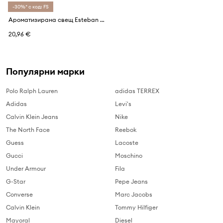
-30%* с код: FS
Ароматизирана свещ Esteban Frosted Mandarin 180 g
20,96 €
Популярни марки
Polo Ralph Lauren
adidas TERREX
Adidas
Levi's
Calvin Klein Jeans
Nike
The North Face
Reebok
Guess
Lacoste
Gucci
Moschino
Under Armour
Fila
G-Star
Pepe Jeans
Converse
Marc Jacobs
Calvin Klein
Tommy Hilfiger
Mayoral
Diesel