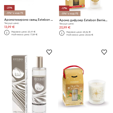
-21%
-17%
-5%* с код: FS
-5%* с код: FS
Ароматизирана свещ Esteban Starry Vanilla 180 g
Арома дифузер Esteban Berries and Winter Flower 100 ml
Текуща цена:
Текуща цена:
13,99 €
20,99 €
Редовна цена:
20,91 €
Редовна цена:
25,56 €
Най-ниска цена:
17,89 €
Най-ниска цена:
25,56 €