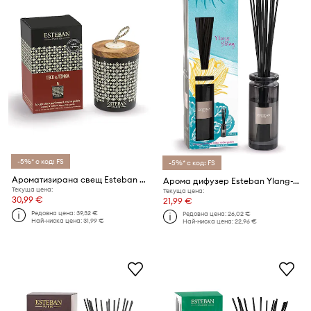
-5%* с код: FS
-5%* с код: FS
Ароматизирана свещ Esteban Teck & Tonka 180 g
Арома дифузер Esteban Ylang-Ylang 100 ml
Текуща цена:
Текуща цена:
30,99 €
21,99 €
Редовна цена:
39,32 €
Редовна цена:
26,02 €
Най-ниска цена:
31,99 €
Най-ниска цена:
22,96 €