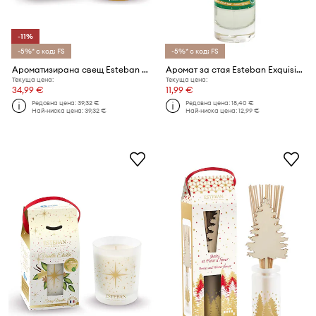
-11%
-5%* с код: FS
-5%* с код: FS
Ароматизирана свещ Esteban Ambre 180 g
Аромат за стая Esteban Exquisite Fir 75 ml
Текуща цена:
Текуща цена:
34,99 €
11,99 €
Редовна цена:
39,32 €
Редовна цена:
18,40 €
Най-ниска цена:
39,32 €
Най-ниска цена:
12,99 €