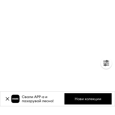
Свали APP-a и
Нови колекции
пазарувай лесно!