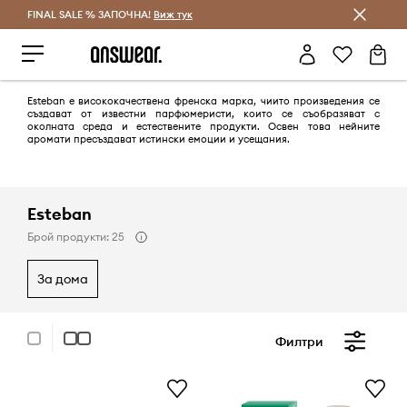
FINAL SALE % ЗАПОЧНА!
Спестявай с Answear Club
Виж тук
Esteban е висококачествена френска марка, чиито произведения се
създават от известни парфюмеристи, които се съобразяват с
околната среда и естествените продукти. Освен това нейните
аромати пресъздават истински емоции и усещания.
Esteban
Брой продукти: 25
за дома
Филтри