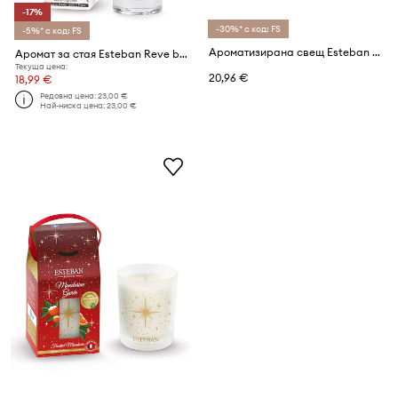
-17%
-30%* с код: FS
-5%* с код: FS
Ароматизирана свещ Esteban Tea and Gingerbread 180 g
Аромат за стая Esteban Reve blanc 75 ml
Текуща цена:
20,96 €
18,99 €
Редовна цена:
23,00 €
Най-ниска цена:
23,00 €