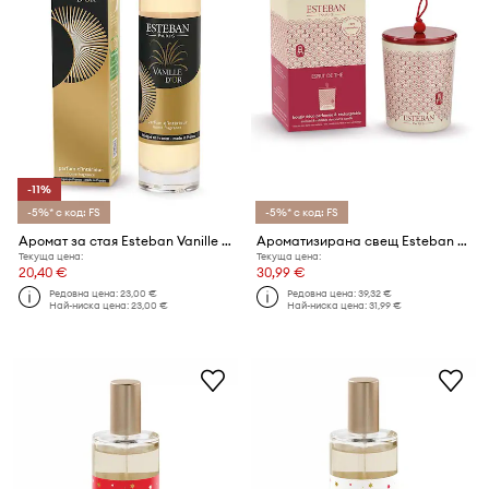
-11%
-5%* с код: FS
-5%* с код: FS
Аромат за стая Esteban Vanille d'Or 75 ml
Ароматизирана свещ Esteban Esprit de thé 180 g
Текуща цена:
Текуща цена:
20,40 €
30,99 €
Редовна цена:
23,00 €
Редовна цена:
39,32 €
Най-ниска цена:
23,00 €
Най-ниска цена:
31,99 €