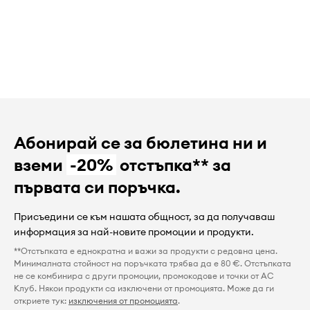
Абонирай се за бюлетина ни и
вземи
-20%
отстъпка** за
първата си поръчка.
Присъедини се към нашата общност, за да получаваш
информация за най-новите промоции и продукти.
**Отстъпката е еднократна и важи за продукти с редовна цена.
Минималната стойност на поръчката трябва да е 80 €. Отстъпката
не се комбинира с други промоции, промокодове и точки от AC
Клуб. Някои продукти са изключени от промоцията. Може да ги
откриете тук:
изключения от промоцията
.