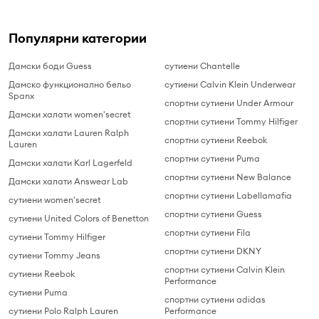
Популярни категории
Дамски боди Guess
сутиени Chantelle
Дамско функционално бельо
сутиени Calvin Klein Underwear
Spanx
спортни сутиени Under Armour
Дамски халати women'secret
спортни сутиени Tommy Hilfiger
Дамски халати Lauren Ralph
спортни сутиени Reebok
Lauren
спортни сутиени Puma
Дамски халати Karl Lagerfeld
спортни сутиени New Balance
Дамски халати Answear Lab
спортни сутиени Labellamafia
сутиени women'secret
спортни сутиени Guess
сутиени United Colors of Benetton
спортни сутиени Fila
сутиени Tommy Hilfiger
спортни сутиени DKNY
сутиени Tommy Jeans
спортни сутиени Calvin Klein
сутиени Reebok
Performance
сутиени Puma
спортни сутиени adidas
сутиени Polo Ralph Lauren
Performance