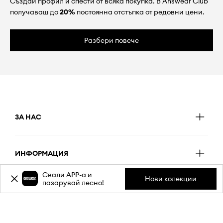
Създай профил и спести от всяка покупка. В Answear Club
получаваш до
20%
постоянна отстъпка от редовни цени.
Разбери повече
ЗА НАС
ИНФОРМАЦИЯ
Свали APP-a и
Нови колекции
пазарувай лесно!
ОБСЛУЖВАНЕ НА КЛИЕНТИ