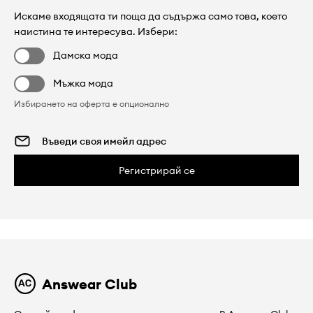
Искаме входящата ти поща да съдържа само това, което
наистина те интересува. Избери:
Дамска мода
Мъжка мода
Избирането на оферта е опционално
Регистрирай се
Answear Club