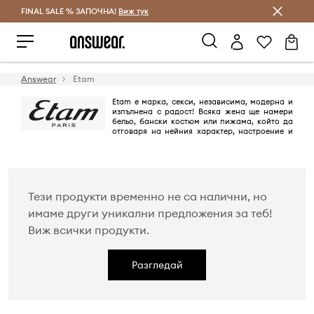
FINAL SALE % ЗАПОЧНА!
Спестявай с Answear Club
Виж тук
Answear
Etam
Etam е марка, секси, независима, модерна и
изпълнена с радост! Всяка жена ще намери
бельо, бански костюм или пижама, който да
отговаря на нейния характер, настроение и
стил. Ако искаш да се чувстваш красива всеки ден - избери френския
стил на марката Etam!
Тези продукти временно не са налични, но
имаме други уникални предложения за теб!
Виж всички продукти.
Разгледай