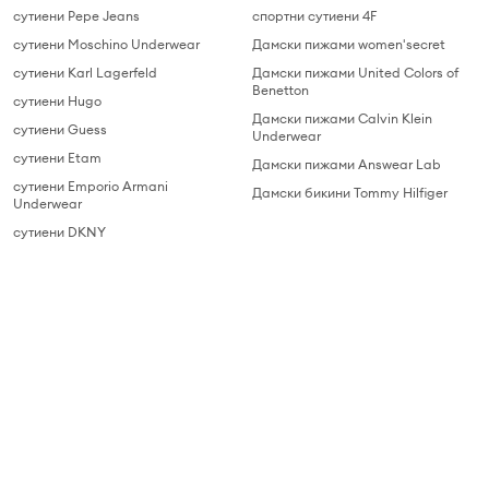
сутиени Pepe Jeans
спортни сутиени 4F
сутиени Moschino Underwear
Дамски пижами women'secret
сутиени Karl Lagerfeld
Дамски пижами United Colors of
Benetton
сутиени Hugo
Дамски пижами Calvin Klein
сутиени Guess
Underwear
сутиени Etam
Дамски пижами Answear Lab
сутиени Emporio Armani
Дамски бикини Tommy Hilfiger
Underwear
сутиени DKNY