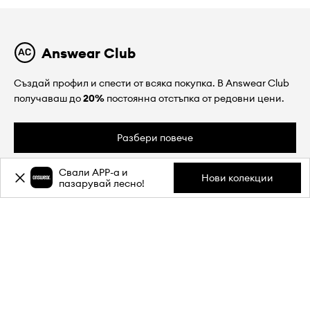
Answear Club
Създай профил и спести от всяка покупка. В Answear Club
получаваш до
20%
постоянна отстъпка от редовни цени.
Разбери повече
Свали APP-a и
Нови колекции
пазарувай лесно!
ЗА НАС
ИНФОРМАЦИЯ