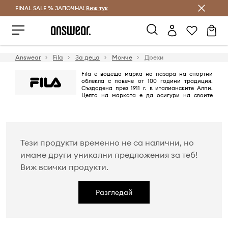
FINAL SALE % ЗАПОЧНА!
Спестявай с Answear Club
Виж тук
Answear
Fila
За деца
Момче
Дрехи
Fila е водеща марка на пазара на спортни
облекла с повече от 100 години традиция.
Създадена през 1911 г. в италианските Алпи.
Целта на марката е да осигури на своите
клиенти комфорт и удовлетворение от физическата активност. Fila е
спечелила широко признание в цял свят като надежден
производител на висококачествени дрехи, които гарантират
комфорт на носене и също определят тенденциите.
Тези продукти временно не са налични, но
имаме други уникални предложения за теб!
Виж всички продукти.
Разгледай