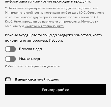
информация за най-новите промоции и продукти.
**Отстъпката е еднократна и важи за продукти с редовна цена.
Минималната стойност на поръчката трябва да е 80 €. Отстъпката
не се комбинира с други промоции, промокодове и точки от AC
Клуб. Някои продукти са изключени от промоцията. Може да ги
откриете тук:
изключения от промоцията
.
Искаме входящата ти поща да съдържа само това, което
наистина те интересува. Избери:
Дамска мода
Мъжка мода
Избирането на оферта е опционално
Регистрирай се