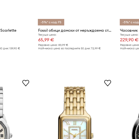
-5%* с код: FS
-5%* с код:
Scarlette
Fossil обици дамски от неръждаема стомана седеф Sutton
Часовник 
Текуща цена:
Текуща цена:
65,99 €
229,90 €
Редовна цена:
83,99 €
Редовна цена
30 дни:
139,90 €
Най-ниска цена за последните 30 дни:
72,99 €
Най-ниска цен