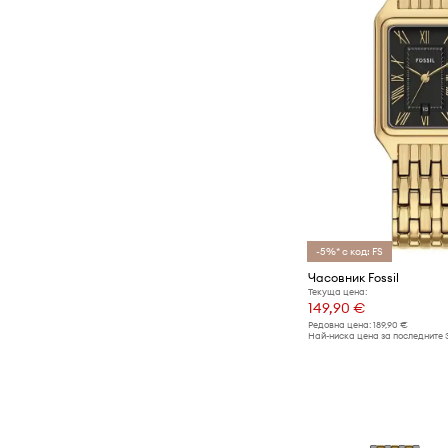
-5%* с код: FS
Часовник Fossil
Текуща цена:
149,90 €
Редовна цена:
189,90 €
Най-ниска цена за последните 