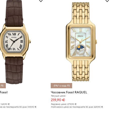
 FS
-5%* с код: FS
ossil
Часовник Fossil RAQUEL
Текуща цена:
219,90 €
:
169,90 €
Редовна цена:
279,90 €
а за последните 30 дни:
149,90 €
Най-ниска цена за последните 30 дни:
229,90 €