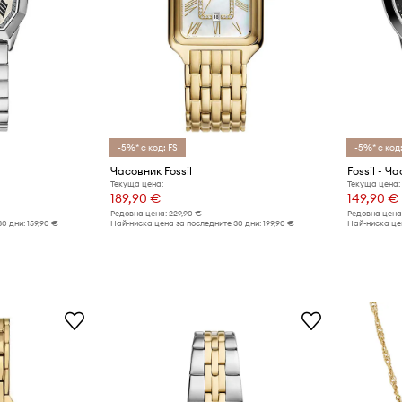
-5%* с код: FS
-5%* с код:
Часовник Fossil
Fossil - Ч
Текуща цена:
Текуща цена:
189,90 €
149,90 €
Редовна цена:
229,90 €
Редовна цена
30 дни:
159,90 €
Най-ниска цена за последните 30 дни:
199,90 €
Най-ниска цен