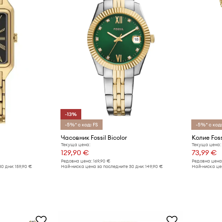
-13%
-5%* с код: FS
-5%* с код:
Часовник Fossil Bicolor
Колие Foss
Текуща цена:
Текуща цена:
129,90 €
73,99 €
Редовна цена:
169,90 €
Редовна цена
30 дни:
159,90 €
Най-ниска цена за последните 30 дни:
149,90 €
Най-ниска цен