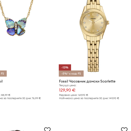
-13%
 FS
-5%* с код: FS
il
Fossil Часовник дамски Scarlette
Текуща цена:
129,90 €
:
88,99 €
Редовна цена:
169,90 €
а за последните 30 дни:
76,99 €
Най-ниска цена за последните 30 дни:
149,90 €