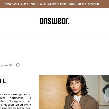
 и връщане за поръчки над 70 EUR
FINAL SALE % И ПОВЕЧЕ ОТСТЪПКИ В ПРИЛОЖЕНИЕТО |
Доставка 1-5 дни
Открий
Сп
дукти: 320
кански производител на
който присъства на
84г. Продуктите на
ват часовници за жени
са модели за всеки ден,