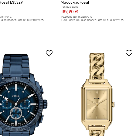
Fossil ES5329
Часовник Fossil
Текуща цена:
189,90 €
:
169,90 €
Редовна цена:
229,90 €
а за последните 30 дни:
139,90 €
Най-ниска цена за последните 30 дни:
199,90 €