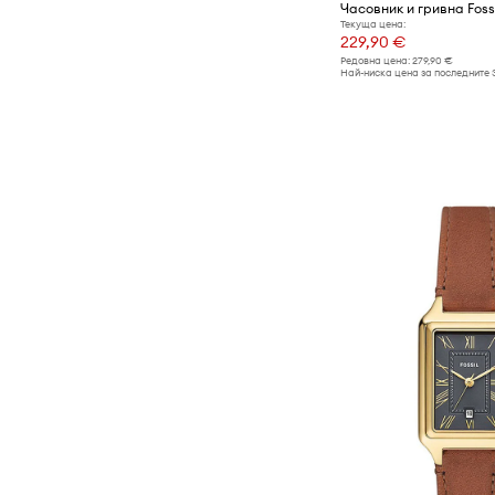
Часовник и гривна Foss
Текуща цена:
229,90 €
Редовна цена:
279,90 €
Най-ниска цена за последните 