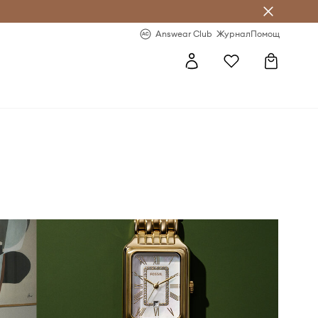
естявай с Answear Club
-20% за първа поръчка
Answear Club
Журнал
Помощ