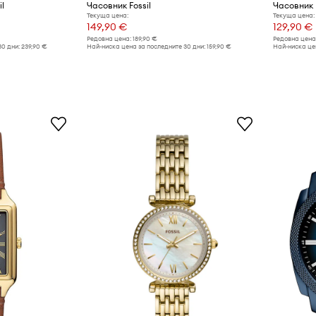
il
Часовник Fossil
Часовник 
Текуща цена:
Текуща цена:
149,90 €
129,90 €
Редовна цена:
189,90 €
Редовна цена
30 дни:
239,90 €
Най-ниска цена за последните 30 дни:
159,90 €
Най-ниска цен