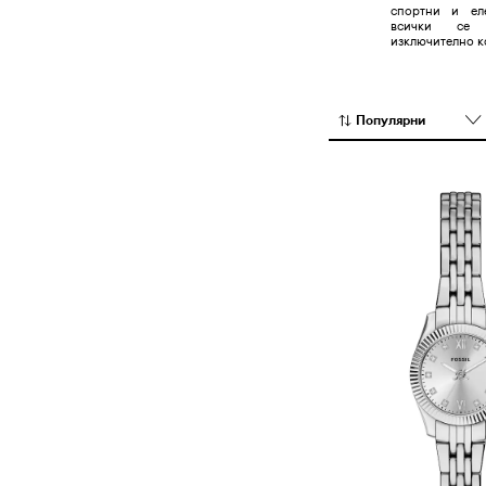
спортни и ел
всички се 
изключително к
Популярни