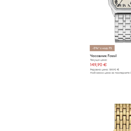
-5%* с код: FS
Часовник Fossil
Текуща цена:
149,90 €
Редовна цена:
189,90 €
Най-ниска цена за последните 