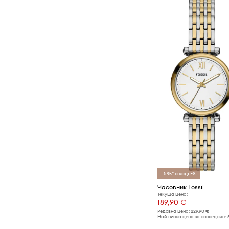
-5%* с код: FS
Часовник Fossil
Текуща цена:
189,90 €
Редовна цена:
229,90 €
Най-ниска цена за последните 