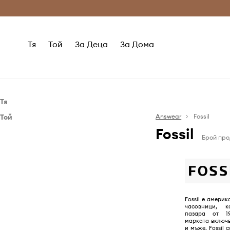
Само оригинални продукти
Безплатни доставка
Тя
Той
За Деца
За Дома
Тя
Той
Аксесоари
Answear
Fossil
Fossil
Аксесоари
Бижута
Брой про
Часовници
Бижута
Часовници
Fossil е амери
часовници, 
пазара от 19
марката включ
и мъже. Fossil 