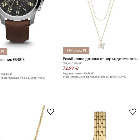
-5%* с код: FS
 FS
Fossil колие дамско от неръждаема стомана седефно Sutton
асовник FS4813
Текуща цена:
72,99 €
Редовна цена:
90,99 €
:
189,90 €
Най-ниска цена за последните 30 дни:
79,99 €
а за последните 30 дни:
159,90 €