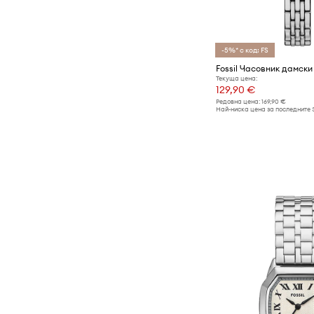
-5%* с код: FS
Fossil Часовник дамски 
Текуща цена:
129,90 €
Редовна цена:
169,90 €
Най-ниска цена за последните 