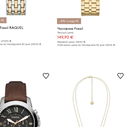
 FS
-5%* с код: FS
Fossil RAQUEL
Часовник Fossil
Текуща цена:
149,90 €
:
279,90 €
Редовна цена:
189,90 €
а за последните 30 дни:
239,90 €
Най-ниска цена за последните 30 дни:
159,90 €