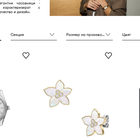
егантни часовници -
характеризират с
ачество и дизайн.
Секция
Размер на производителя
Цвят