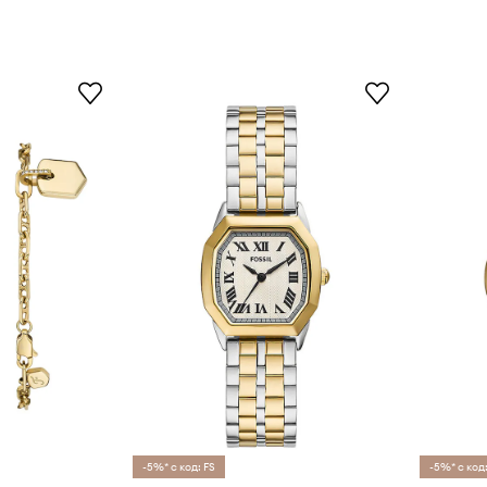
-5%* с код: FS
-5%* с код: