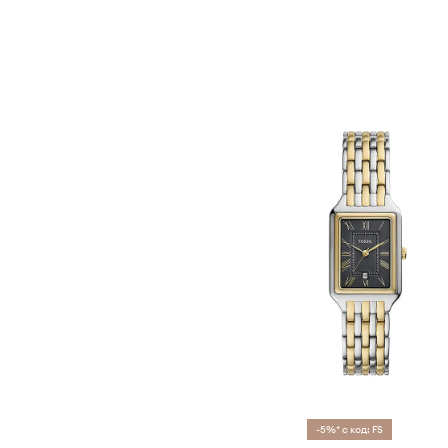
-5%* с код: FS