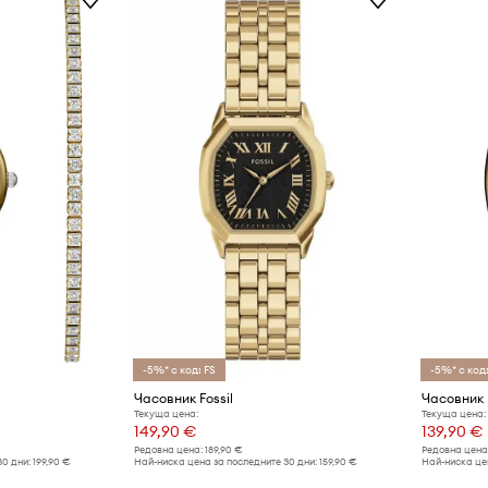
-5%* с код: FS
-5%* с код:
Часовник Fossil
Часовник F
Текуща цена:
Текуща цена:
149,90 €
139,90 €
Редовна цена:
189,90 €
Редовна цена
30 дни:
199,90 €
Най-ниска цена за последните 30 дни:
159,90 €
Най-ниска цен