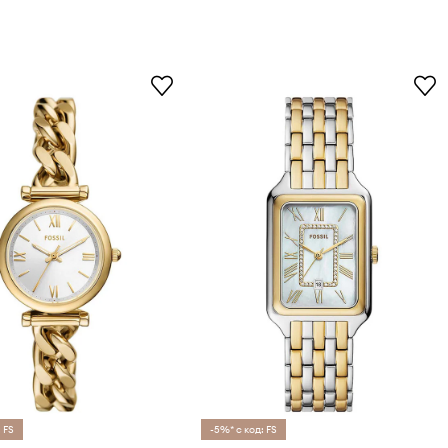
 FS
-5%* с код: FS