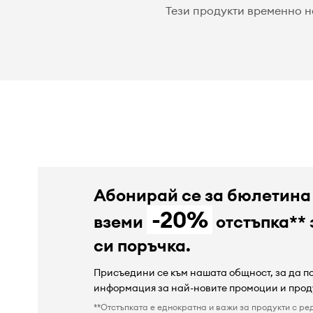
Тези продукти временно н
Абонирай се за бюлетина
-20%
вземи
отстъпка** 
си поръчка.
Присъедини се към нашата общност, за да 
информация за най-новите промоции и прод
**Отстъпката е еднократна и важи за продукти с ре