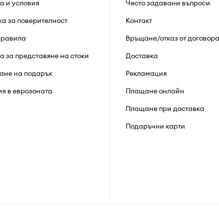
а и условия
Често задавани въпроси
ка за поверителност
Контакт
правила
Връщане/отказ от договор
а за представяне на стоки
Доставка
ане на подарък
Рекламация
ия в еврозоната
Плащане онлайн
Плащане при доставка
Подаръчни карти