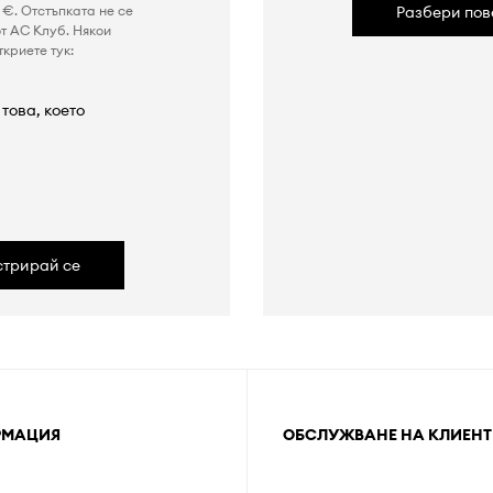
€. Отстъпката не се
Разбери пов
т AC Клуб. Някои
криете тук:
това, което
а
стрирай се
РМАЦИЯ
ОБСЛУЖВАНЕ НА КЛИЕНТ