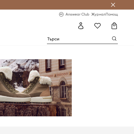
естявай с Answear Club
-20% за първа поръчка
Answear Club
Журнал
Помощ