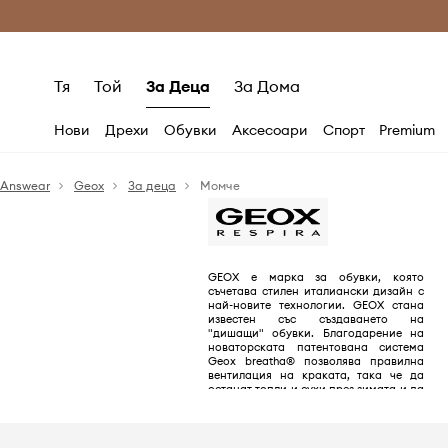
Само оригинални продукти
Безплатни доставка
Тя
Той
За Деца
За Дома
Нови
Дрехи
Обувки
Аксесоари
Спорт
Premium
Answear
Geox
За деца
Момче
GEOX е марка за обувки, която
съчетава стилен италиански дизайн с
най-новите технологии. GEOX стана
известен със създаването на
"дишащи" обувки. Благодарение на
новаторската патентована система
Geox breatha® позволява правилна
вентилация на краката, така че да
останат топли и сухи през зимата и да
се охлаждат през лятото.