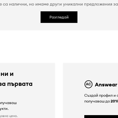
е са налични, но имаме други уникални предложения за 
Разгледай
 ни и
за първата
Answear
Създай профил и с
получаваш до
20
получаваш
укти.
довна цена.