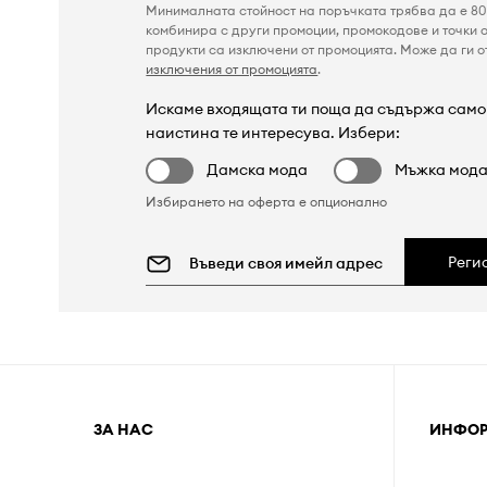
Минималната стойност на поръчката трябва да е 80 
комбинира с други промоции, промокодове и точки о
продукти са изключени от промоцията. Може да ги от
изключения от промоцията
.
Искаме входящата ти поща да съдържа само 
наистина те интересува. Избери:
Дамска мода
Мъжка мод
Избирането на оферта е опционално
Реги
ЗА НАС
ИНФО